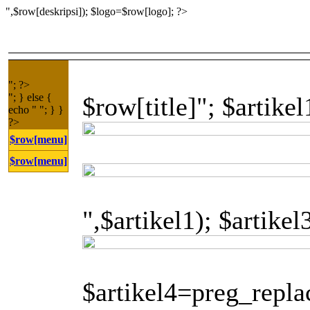
",$row[deskripsi]); $logo=$row[logo]; ?>
"; ?>
"; } else {
$row[title]"; $artike
echo " "; } }
?>
$row[menu]
$row[menu]
",$artikel1); $artike
$artikel4=preg_replac