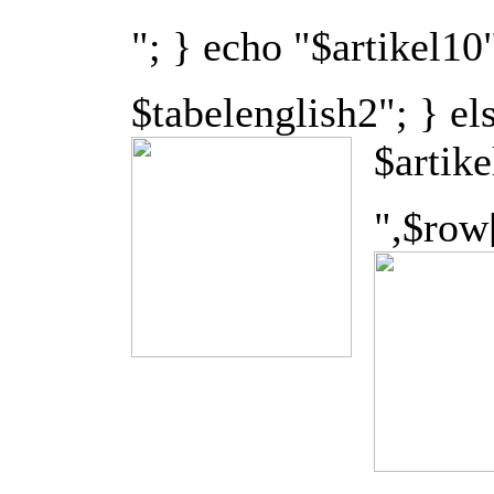
"; } echo "$artikel10
$tabelenglish2"; } el
$artik
",$row[