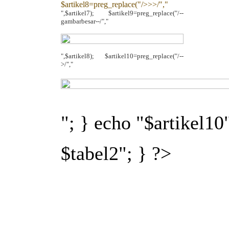
$artikel8=preg_replace("/>>>/","
",$artikel7); $artikel9=preg_replace("/--
gambarbesar--/","
",$artikel8); $artikel10=preg_replace("/--
>/","
"; } echo "$artikel10
$tabel2"; } ?>