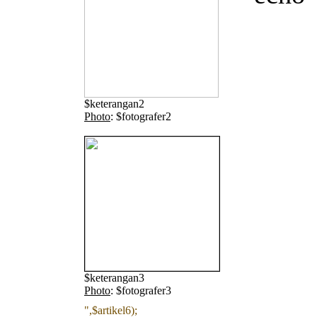
$keterangan2
Photo
: $fotografer2
$keterangan3
Photo
: $fotografer3
",$artikel6);