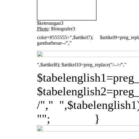
$keterangan3
Photo
: $fotografer3
color=#555555>",$artikel7); $artikel9=preg_repla
gambarbesar--/","
",$artikel8); $artikel10=preg_replace("/-->/","
$tabelenglish1=preg_r
$tabelenglish2=preg_
/"," ",$tabelenglish
""; } 