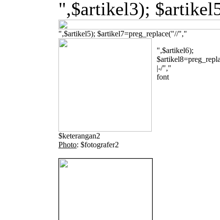
",$artikel3); $artike
",$artikel5); $artikel7=preg_replace("/
/","
",$artikel6);
$artikel8=preg_repla
|-/","
font
$keterangan2
Photo
: $fotografer2