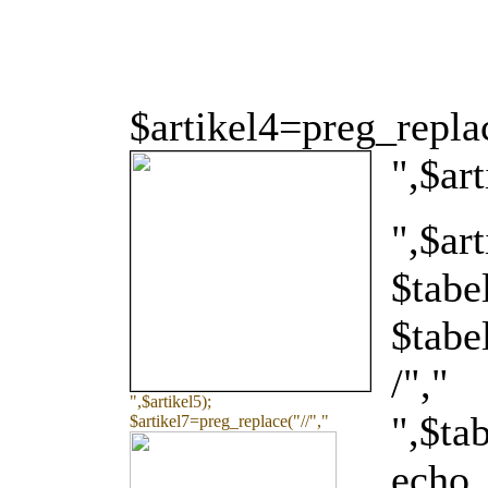
$artikel4=preg_replac
",$ar
",$art
$tabe
$tabe
/","
",$artikel5);
",$t
$artikel7=preg_replace("/
/","
ech