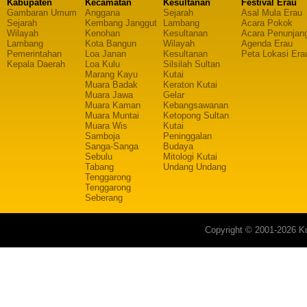
Kabupaten
Kecamatan
Kesultanan
Festival Erau
Gambaran Umum
Anggana
Sejarah
Asal Mula Erau
Sejarah
Kembang Janggut
Lambang
Acara Pokok
Wilayah
Kenohan
Kesultanan
Acara Penunjan
Lambang
Kota Bangun
Wilayah
Agenda Erau
Pemerintahan
Loa Janan
Kesultanan
Peta Lokasi Era
Kepala Daerah
Loa Kulu
Silsilah Sultan
Marang Kayu
Kutai
Muara Badak
Keraton Kutai
Muara Jawa
Gelar
Muara Kaman
Kebangsawanan
Muara Muntai
Ketopong Sultan
Muara Wis
Kutai
Samboja
Peninggalan
Sanga-Sanga
Budaya
Sebulu
Mitologi Kutai
Tabang
Undang Undang
Tenggarong
Tenggarong
Seberang
Copyright © 2001-2026 Ku