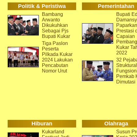
Politik & Peristiwa
Pemerintahan
Bambang
Bupati Ed
Arwanto
Damansy
Dikukuhkan
Paparka
Sebagai Pjs
Prestasi 
Bupati Kukar
Capaian
Pembang
Tiga Paslon
Kukar Ta
Peserta
2022
Pilkada Kukar
2024 Lakukan
32 Pejab
Pencabutan
Struktura
Nomor Urut
Fungsion
Pemkab 
Dimutasi
Hiburan
Olahraga
Kukarland
Susun Pr