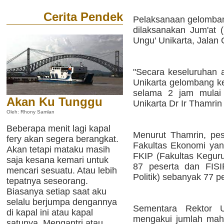
Cerita Pendek
Pelaksanaan gelomban
dilaksanakan Jum'at 
Ungu' Unikarta, Jala
"Secara keseluruhan 
Unikarta gelombang ked
selama 2 jam mulai 
Akan Ku Tunggu
Unikarta Dr Ir Thamri
Oleh: Rhony Samlan
Beberapa menit lagi kapal
Menurut Thamrin, pe
fery akan segera berangkat.
Fakultas Ekonomi yan
Akan tetapi mataku masih
FKIP (Fakultas Kegur
saja kesana kemari untuk
87 peserta dan FISI
mencari sesuatu. Atau lebih
Politik) sebanyak 77 p
tepatnya seseorang.
Biasanya setiap saat aku
selalu berjumpa dengannya
Sementara Rektor 
di kapal ini atau kapal
mengakui jumlah maha
satunya. Mengantri atau