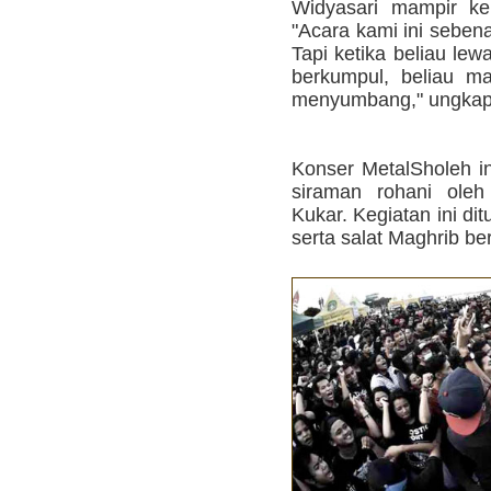
Widyasari mampir ke
"Acara kami ini seben
Tapi ketika beliau le
berkumpul, beliau m
menyumbang," ungkap
Konser MetalSholeh in
siraman rohani ole
Kukar. Kegiatan ini d
serta salat Maghrib be