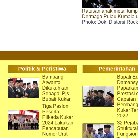
Ratusan anak metal tump
Dermaga Pulau Kumala un
Photo
: Dok. Distorsi Ro
Politik & Peristiwa
Pemerintahan
Bambang
Bupati Ed
Arwanto
Damansy
Dikukuhkan
Paparka
Sebagai Pjs
Prestasi 
Bupati Kukar
Capaian
Pembang
Tiga Paslon
Kukar Ta
Peserta
2022
Pilkada Kukar
2024 Lakukan
32 Pejab
Pencabutan
Struktura
Nomor Urut
Fungsion