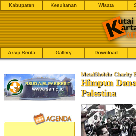
Kabupaten
Kesultanan
Wisata
Arsip Berita
Gallery
Download
MetalSholeh: Charity F
Himpun Dana 
Palestina