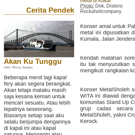
metal di Kukar
Photo:
Dok. Distorsi
Cerita Pendek
Rockaholicompany
Konser amal untuk Pal
metal ini dipusatkan 
Kumala, Jalan Jender
Kendati matahari sore
Akan Ku Tunggu
itu tak menyurutkan 
Oleh: Rhony Samlan
mengikuti rangkaian ko
Beberapa menit lagi kapal
fery akan segera berangkat.
Konser MetalSholeh se
Akan tetapi mataku masih
WITA ini diawali deng
saja kesana kemari untuk
komunitas Stand Up Co
mencari sesuatu. Atau lebih
grup cadas secara 
tepatnya seseorang.
MetalSholeh, yakni Cro
Biasanya setiap saat aku
Kerock.
selalu berjumpa dengannya
di kapal ini atau kapal
satunya. Mengantri atau