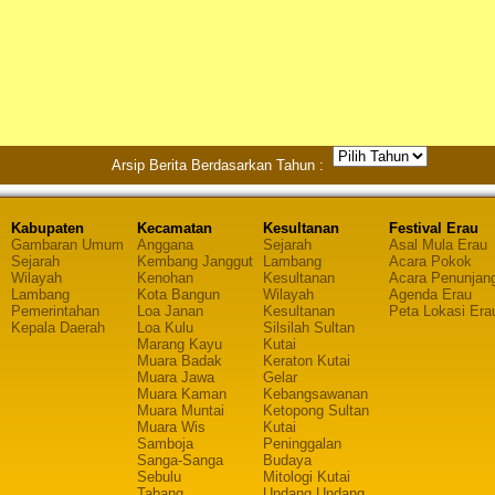
Arsip Berita Berdasarkan Tahun :
Kabupaten
Kecamatan
Kesultanan
Festival Erau
Gambaran Umum
Anggana
Sejarah
Asal Mula Erau
Sejarah
Kembang Janggut
Lambang
Acara Pokok
Wilayah
Kenohan
Kesultanan
Acara Penunjan
Lambang
Kota Bangun
Wilayah
Agenda Erau
Pemerintahan
Loa Janan
Kesultanan
Peta Lokasi Era
Kepala Daerah
Loa Kulu
Silsilah Sultan
Marang Kayu
Kutai
Muara Badak
Keraton Kutai
Muara Jawa
Gelar
Muara Kaman
Kebangsawanan
Muara Muntai
Ketopong Sultan
Muara Wis
Kutai
Samboja
Peninggalan
Sanga-Sanga
Budaya
Sebulu
Mitologi Kutai
Tabang
Undang Undang