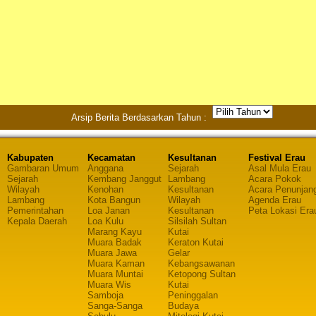
Arsip Berita Berdasarkan Tahun :
Kabupaten
Kecamatan
Kesultanan
Festival Erau
Gambaran Umum
Anggana
Sejarah
Asal Mula Erau
Sejarah
Kembang Janggut
Lambang
Acara Pokok
Wilayah
Kenohan
Kesultanan
Acara Penunjan
Lambang
Kota Bangun
Wilayah
Agenda Erau
Pemerintahan
Loa Janan
Kesultanan
Peta Lokasi Era
Kepala Daerah
Loa Kulu
Silsilah Sultan
Marang Kayu
Kutai
Muara Badak
Keraton Kutai
Muara Jawa
Gelar
Muara Kaman
Kebangsawanan
Muara Muntai
Ketopong Sultan
Muara Wis
Kutai
Samboja
Peninggalan
Sanga-Sanga
Budaya