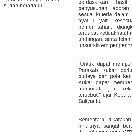
berdasarkan hasi
sudah berada di ...
penyusunan laporan
sesuai kriteria dala
ayat 1 yaitu kesesu
pemerintahan, diung
terdapat ketidakpatuh
undangan, serta telah
unsur sistem pengendal
"Untuk dapat memper
Pemkab Kukar perl
budaya dan pola ker
Kukar dapat memper
menindaklanjuti re
tersebut," ujar Kepal
Suliyanto.
Sementara dikatakan
pihaknya sangat ber
diperolehnya opini WT