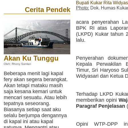
Bupati Kukar Rita Widyas
Photo:
Dok. Humas Kuka
Cerita Pendek
acara penyerahan La
BPK RI atas Lapora
(LKPD) Kukar tahun 2
lalu.
Akan Ku Tunggu
Penyerahan dokumen
Kepala Perwakilan 
Oleh: Rhony Samlan
Timur, Sri Haryoso Su
Beberapa menit lagi kapal
Widyasari dan Ketua 
fery akan segera berangkat.
Akan tetapi mataku masih
saja kesana kemari untuk
Terhadap LKPD Kukar
mencari sesuatu. Atau lebih
memberikan opini
Waj
tepatnya seseorang.
Paragraf Penjelasan
Biasanya setiap saat aku
selalu berjumpa dengannya
di kapal ini atau kapal
Opini WTP-DPP in
satunya. Mengantri atau