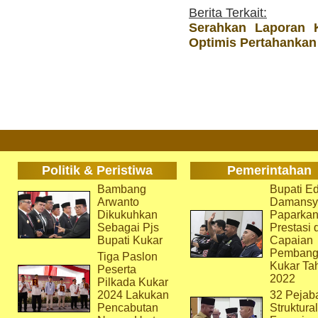
Berita Terkait:
Serahkan Laporan 
Optimis Pertahankan
Politik & Peristiwa
Pemerintahan
Bambang
Bupati Ed
Arwanto
Damansy
Dikukuhkan
Paparka
Sebagai Pjs
Prestasi 
Bupati Kukar
Capaian
Pembang
Tiga Paslon
Kukar Ta
Peserta
2022
Pilkada Kukar
2024 Lakukan
32 Pejab
Pencabutan
Struktura