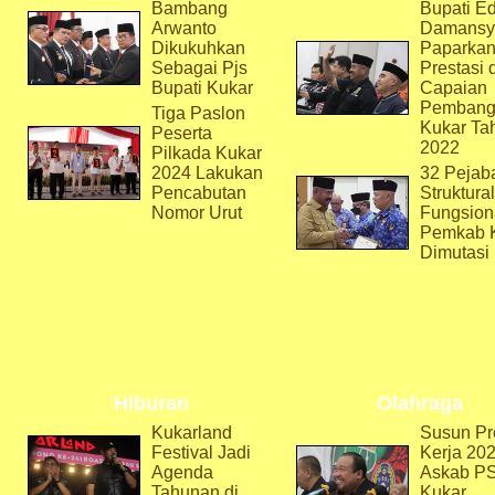
Bambang
Bupati Ed
Arwanto
Damansy
Dikukuhkan
Paparka
Sebagai Pjs
Prestasi 
Bupati Kukar
Capaian
Pembang
Tiga Paslon
Kukar Ta
Peserta
2022
Pilkada Kukar
2024 Lakukan
32 Pejab
Pencabutan
Struktura
Nomor Urut
Fungsion
Pemkab 
Dimutasi
Hiburan
Olahraga
Kukarland
Susun Pr
Festival Jadi
Kerja 202
Agenda
Askab P
Tahunan di
Kukar