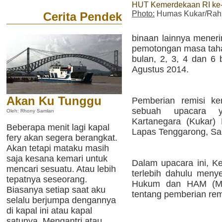
HUT Kemerdekaan RI ke
Photo:
Humas Kukar/Ra
Cerita Pendek
binaan lainnya mener
pemotongan masa tahan
bulan, 2, 3, 4 dan 6 
Agustus 2014.
Akan Ku Tunggu
Pemberian remisi ke
sebuah upacara y
Oleh: Rhony Samlan
Kartanegara (Kukar) 
Beberapa menit lagi kapal
Lapas Tenggarong, Sab
fery akan segera berangkat.
Akan tetapi mataku masih
saja kesana kemari untuk
Dalam upacara ini, K
mencari sesuatu. Atau lebih
terlebih dahulu meny
tepatnya seseorang.
Hukum dan HAM (Me
Biasanya setiap saat aku
tentang pemberian rem
selalu berjumpa dengannya
di kapal ini atau kapal
satunya. Mengantri atau