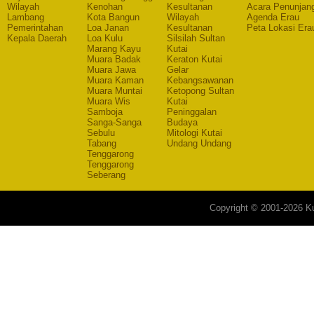
Wilayah
Kenohan
Kesultanan
Acara Penunjan
Lambang
Kota Bangun
Wilayah
Agenda Erau
Pemerintahan
Loa Janan
Kesultanan
Peta Lokasi Era
Kepala Daerah
Loa Kulu
Silsilah Sultan
Marang Kayu
Kutai
Muara Badak
Keraton Kutai
Muara Jawa
Gelar
Muara Kaman
Kebangsawanan
Muara Muntai
Ketopong Sultan
Muara Wis
Kutai
Samboja
Peninggalan
Sanga-Sanga
Budaya
Sebulu
Mitologi Kutai
Tabang
Undang Undang
Tenggarong
Tenggarong
Seberang
Copyright © 2001-2026 Ku