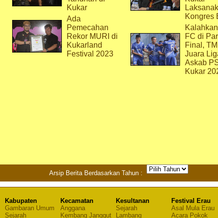
Kukar
Laksana
Kongres 
Ada
Pemecahan
Kalahkan
Rekor MURI di
FC di Par
Kukarland
Final, T
Festival 2023
Juara Lig
Askab P
Kukar 20
Arsip Berita Berdasarkan Tahun :
Kabupaten
Kecamatan
Kesultanan
Festival Erau
Gambaran Umum
Anggana
Sejarah
Asal Mula Erau
Sejarah
Kembang Janggut
Lambang
Acara Pokok