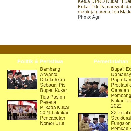
Ketua DPRD Kukar H Sal
Kukar Edi Damansyah da
meninjau arena Job Marke
Photo
: Agri
Politik & Peristiwa
Pemerintahan
Bambang
Bupati Ed
Arwanto
Damansy
Dikukuhkan
Paparka
Sebagai Pjs
Prestasi 
Bupati Kukar
Capaian
Pembang
Tiga Paslon
Kukar Ta
Peserta
2022
Pilkada Kukar
2024 Lakukan
32 Pejab
Pencabutan
Struktura
Nomor Urut
Fungsion
Pemkab 