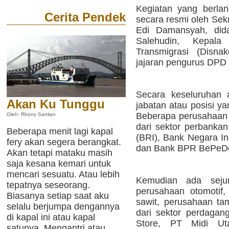
Kegiatan yang berlan
Cerita Pendek
secara resmi oleh Sek
Edi Damansyah, di
Salehudin, Kepal
Transmigrasi (Disnak
jajaran pengurus DPD
Secara keseluruhan 
Akan Ku Tunggu
jabatan atau posisi y
Beberapa perusahaan y
Oleh: Rhony Samlan
dari sektor perbankan
Beberapa menit lagi kapal
(BRI), Bank Negara I
fery akan segera berangkat.
dan Bank BPR BePeD
Akan tetapi mataku masih
saja kesana kemari untuk
mencari sesuatu. Atau lebih
Kemudian ada seju
tepatnya seseorang.
perusahaan otomotif
Biasanya setiap saat aku
sawit, perusahaan tam
selalu berjumpa dengannya
dari sektor perdagan
di kapal ini atau kapal
Store, PT Midi Uta
satunya. Mengantri atau