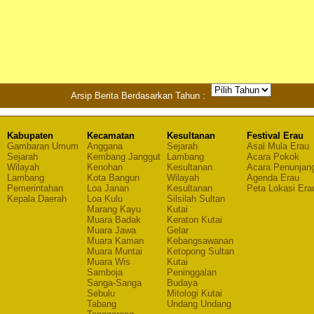
Arsip Berita Berdasarkan Tahun :
Kabupaten
Kecamatan
Kesultanan
Festival Erau
Gambaran Umum
Anggana
Sejarah
Asal Mula Erau
Sejarah
Kembang Janggut
Lambang
Acara Pokok
Wilayah
Kenohan
Kesultanan
Acara Penunjan
Lambang
Kota Bangun
Wilayah
Agenda Erau
Pemerintahan
Loa Janan
Kesultanan
Peta Lokasi Era
Kepala Daerah
Loa Kulu
Silsilah Sultan
Marang Kayu
Kutai
Muara Badak
Keraton Kutai
Muara Jawa
Gelar
Muara Kaman
Kebangsawanan
Muara Muntai
Ketopong Sultan
Muara Wis
Kutai
Samboja
Peninggalan
Sanga-Sanga
Budaya
Sebulu
Mitologi Kutai
Tabang
Undang Undang