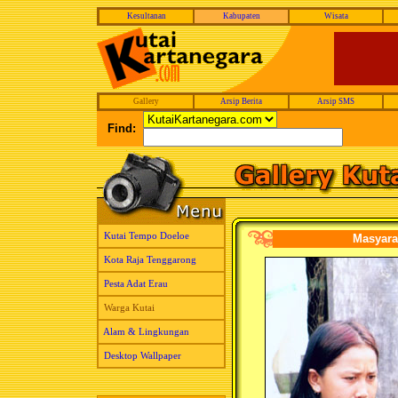
Kesultanan
Kabupaten
Wisata
Gallery
Arsip Berita
Arsip SMS
Find:
Kutai Tempo Doeloe
Masyara
Kota Raja Tenggarong
Pesta Adat Erau
Warga Kutai
Alam & Lingkungan
Desktop Wallpaper