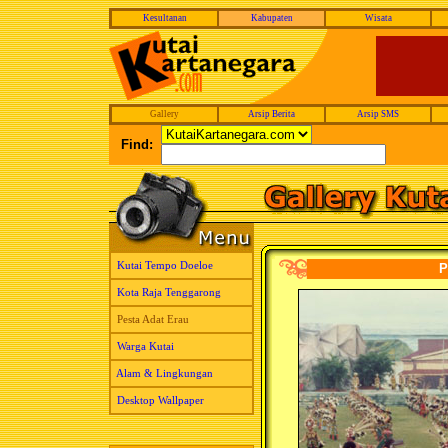
Kesultanan
Kabupaten
Wisata
Gallery
Arsip Berita
Arsip SMS
Find:
Kutai Tempo Doeloe
P
Kota Raja Tenggarong
Pesta Adat Erau
Warga Kutai
Alam & Lingkungan
Desktop Wallpaper