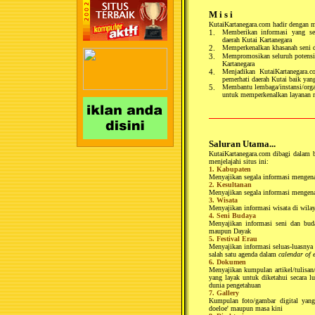
M i s i
KutaiKartanegara.com hadir dengan m
1.
Memberikan informasi yang sel
daerah Kutai Kartanegara
2.
Memperkenalkan khasanah seni d
3.
Mempromosikan seluruh potensi d
Kartanegara
4.
Menjadikan KutaiKartanegara.c
pemerhati daerah Kutai baik yan
5.
Membantu lembaga/instansi/organ
untuk memperkenalkan layanan 
Saluran Utama...
KutaiKartanegara.com dibagi dalam 
menjelajahi situs ini:
1. Kabupaten
Menyajikan segala informasi mengena
2. Kesultanan
Menyajikan segala informasi mengena
3. Wisata
Menyajikan informasi wisata di wil
4. Seni Budaya
Menyajikan informasi seni dan bud
maupun Dayak
5. Festival Erau
Menyajikan informasi seluas-luasnya
salah satu agenda dalam
calendar of 
6. Dokumen
Menyajikan kumpulan artikel/tulisan
yang layak untuk diketahui secara lu
dunia pengetahuan
7. Gallery
Kumpulan foto/gambar digital yan
doeloe' maupun masa kini