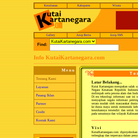
Kesultanan
Kabupaten
Wisata
Gallery
Arsip Berita
Arsip SMS
Find:
Info KutaiKartanegara.com
M e n u
T e 
Tentang Kami
Latar Belakang...
Kutai Kartanegara merupakan salah s
Layanan
Negara Kesatuan Republik Indones
melimpah serta pesona alam dan buda
Pasang Iklan
Di era teknologi informasi saat ini 
menyajikan segala informasi pentin
Partner
secara mudah oleh masyarakat dunia 
ke dunia maya untuk memenuhi kebut
keunikannya tersendiri dan untuk t
Credit
pada umumnya dan wilayah Kalimant
Kontak Kami
V i s i
KutaiKartanegara.com diproyeksikan
terlengkap dan terpercaya dalam peny