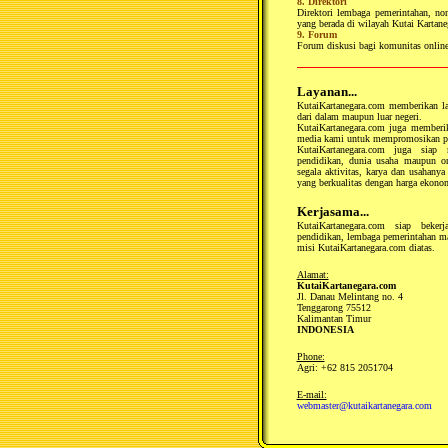
8. Direktori
Direktori lembaga pemerintahan, no
yang berada di wilayah Kutai Kartane
9. Forum
Forum diskusi bagi komunitas online
Layanan...
KutaiKartanegara.com memberikan l
dari dalam maupun luar negeri.
KutaiKartanegara.com juga memberik
media kami untuk mempromosikan p
KutaiKartanegara.com juga siap
pendidikan, dunia usaha maupun o
segala aktivitas, karya dan usahany
yang berkualitas dengan harga ekono
Kerjasama...
KutaiKartanegara.com siap beker
pendidikan, lembaga pemerintahan m
misi KutaiKartanegara.com diatas.
Alamat:
KutaiKartanegara.com
Jl. Danau Melintang no. 4
Tenggarong 75512
Kalimantan Timur
INDONESIA
Phone:
Agri: +62 815 2051704
E-mail:
webmaster@kutaikartanegara.com