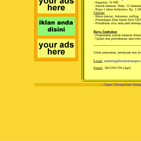
- Kapasitas: 10 MB
- Jumlah halaman: Maks. 15 halaman
- Biaya 1 tahun berikutnya: Rp. 2.50
Fasilitas:
- Mesin pencari, bukutamu, polling.
- Pemasangan iklan banner kecil GR
- Pendaftaran situs anda pada bebera
Biaya Tambahan
- Penambahan jumlah halaman dikena
- Update atau pembaharuan data/websi
Untuk pemesanan, pertanyaan atau ket
E-mail:
marketing@kutaikartanegara
Ponsel:
08152051704 (Agri)
---
Depan
|
Tentang Kami
|
Pasang