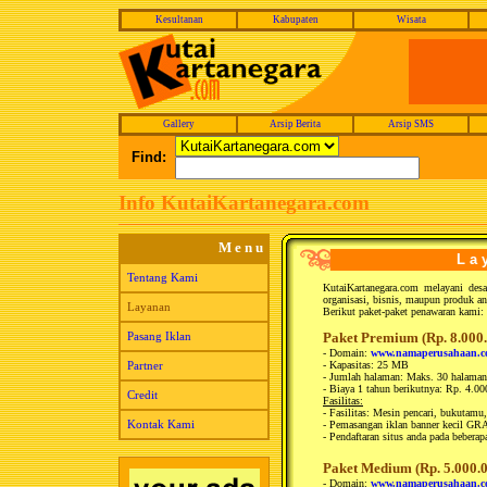
Kesultanan
Kabupaten
Wisata
Gallery
Arsip Berita
Arsip SMS
Find:
Info KutaiKartanegara.com
M e n u
L a 
Tentang Kami
KutaiKartanegara.com melayani desa
organisasi, bisnis, maupun produk a
Layanan
Berikut paket-paket penawaran kami:
Pasang Iklan
Paket Premium (Rp. 8.000.
- Domain:
www.namaperusahaan.
Partner
- Kapasitas: 25 MB
- Jumlah halaman: Maks. 30 halaman
- Biaya 1 tahun berikutnya: Rp. 4.00
Credit
Fasilitas:
- Fasilitas: Mesin pencari, bukutamu,
Kontak Kami
- Pemasangan iklan banner kecil GR
- Pendaftaran situs anda pada bebera
Paket Medium (Rp. 5.000.0
- Domain:
www.namaperusahaan.