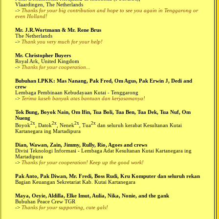
Vlaardingen, The Netherlands
->
Thanks for your big contribution and hope to see you again in Tenggarong or
even Holland!
Mr. J.R.Wortmann & Mr. Rene Brus
The Netherlands
->
Thank you very much for your help!
Mr. Christopher Buyers
Royal Ark, United Kingdom
->
Thanks for your cooperation...
Bubuhan LPKK: Mas Nanang, Pak Fred, Om Agus, Pak Erwin J, Dedi and
crew
Lembaga Pembinaan Kebudayaan Kutai - Tenggarong
->
Terima kaseh banyak atas bantuan dan kerjasamanya!
Tok Bung, Boyok Nain, Om Ifin, Tua Boli, Tua Ben, Tua Dek, Tua Nuf, Om
Nueng
2x
2x
2x
2x
Boyok
, Datok
, Nenek
, Tua
dan seluruh kerabat Kesultanan Kutai
Kartanegara ing Martadipura
Dian, Wawan, Zain, Jimmy, Rully, Rio, Agoes and crews
Divisi Teknologi Informasi - Lembaga Adat Kesultanan Kutai Kartanegara ing
Martadipura
->
Thanks for your cooperation! Keep up the good work!
Pak Anto, Pak Diwan, Mr. Fredi, Boss Rudi, Kru Komputer dan seluruh rekan
Bagian Keuangan Sekretariat Kab. Kutai Kartanegara
Maya, Oeyie, Aldilla, Elke Imut, Aulia, Nika, Nonie, and the gank
Bubuhan Peace Crew TGR
->
Thanks for your supporting, cute gals!