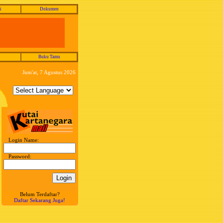
i
Dokumen
Buku Tamu
Jum'at, 7 Agustus 2026
Login Name:
Password:
Belum Terdaftar?
Daftar Sekarang Juga!