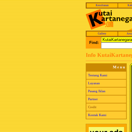
Kesultanan
Kab
Gallery
Arsi
Find:
Info KutaiKartan
M e n u
Tentang Kami
Layanan
Pasang Iklan
Partner
Credit
Kontak Kami