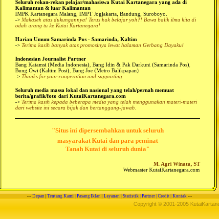
Seluruh rekan-rekan pelajar/mahasiswa Kutai Kartanegara yang ada di
Kalimantan & luar Kalimantan
IMPK Kartanegara Malang, IMPT Jogjakarta, Bandung, Suroboyo.
->
Makaseh atas dukungannya! Terus hak belajar yoh?! Bawa balik ilmu kita di
odah urang tu ke Kutai Kartanegara!
Harian Umum Samarinda Pos - Samarinda, Kaltim
->
Terima kasih banyak atas promosinya lewat halaman Gerbang Dayaku!
Indonesian Journalist Partner
Bang Katamsi (Media Indonesia), Bang Idin & Pak Darkuni (Samarinda Pos),
Bung Owi (Kaltim Post), Bang Joe (Metro Balikpapan)
->
Thanks for your cooperation and supporting
Seluruh media massa lokal dan nasional yang telah/pernah memuat
berita/grafik/foto dari KutaiKartanegara.com
->
Terima kasih kepada beberapa media yang telah menggunakan materi-materi
dari website ini secara bijak dan bertanggung-jawab.
"Situs ini dipersembahkan untuk seluruh
masyarakat Kutai dan para peminat
Tanah Kutai di seluruh dunia"
M. Agri Winata, ST
Webmaster KutaiKartanegara.com
---
Depan
|
Tentang Kami
|
Pasang Iklan
|
Layanan
|
Statistik
|
Partner
|
Credit
|
Kontak
---
Copyright © 2001-2005 KutaiKartane