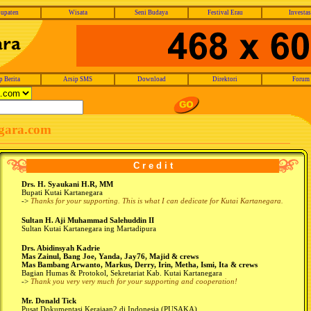
upaten
Wisata
Seni Budaya
Festival Erau
Investas
p Berita
Arsip SMS
Download
Direktori
Forum
egara.com
C r e d i t
Drs. H. Syaukani H.R, MM
Bupati Kutai Kartanegara
->
Thanks for your supporting. This is what I can dedicate for Kutai Kartanegara.
Sultan H. Aji Muhammad Salehuddin II
Sultan Kutai Kartanegara ing Martadipura
Drs. Abidinsyah Kadrie
Mas Zainul, Bang Joe, Yanda, Jay76, Majid & crews
Mas Bambang Arwanto, Markus, Derry, Irin, Metha, Ismi, Ita & crews
Bagian Humas & Protokol, Sekretariat Kab. Kutai Kartanegara
->
Thank you very very much for your supporting and cooperation!
Mr. Donald Tick
Pusat Dokumentasi Kerajaan2 di Indonesia (PUSAKA),