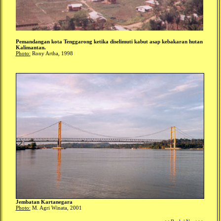
Pemandangan kota Tenggarong ketika diselimuti kabut asap kebakaran hutan
Kalimantan.
Photo:
Rony Artha, 1998
Jembatan Kartanegara
Photo:
M. Agri Winata, 2001