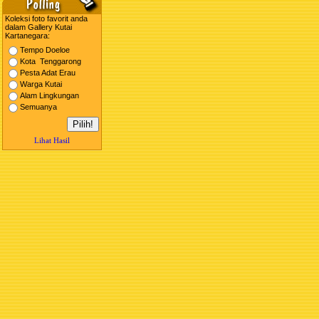
Koleksi foto favorit anda
dalam Gallery Kutai
Kartanegara:
Tempo Doeloe
Kota Tenggarong
Pesta Adat Erau
Warga Kutai
Alam Lingkungan
Semuanya
Lihat Hasil