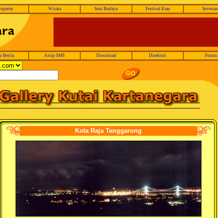
upaten
Wisata
Seni Budaya
Festival Erau
Investas
p Berita
Arsip SMS
Download
Direktori
Forum
Kota Raja Tenggarong