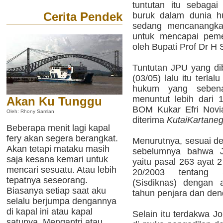
tuntutan itu sebaga
Cerita Pendek
buruk dalam dunia h
sedang mencanangka
untuk mencapai peme
oleh Bupati Prof Dr H
Tuntutan JPU yang d
(03/05) lalu itu terla
hukum yang sebena
menuntut lebih dari 
Akan Ku Tunggu
BOM Kukar Efri Novi
Oleh: Rhony Samlan
diterima
KutaiKartane
Beberapa menit lagi kapal
fery akan segera berangkat.
Menurutnya, sesuai de
Akan tetapi mataku masih
sebelumnya bahwa J
saja kesana kemari untuk
yaitu pasal 263 ayat 
mencari sesuatu. Atau lebih
20/2003 tentang 
tepatnya seseorang.
(Sisdiknas) dengan
Biasanya setiap saat aku
tahun penjara dan den
selalu berjumpa dengannya
di kapal ini atau kapal
Selain itu terdakwa J
satunya. Mengantri atau