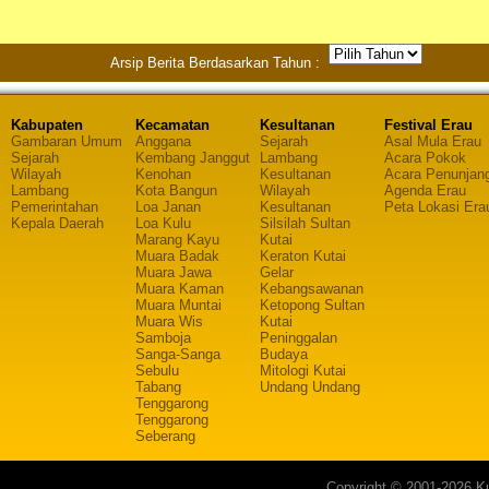
Arsip Berita Berdasarkan Tahun :
Kabupaten
Kecamatan
Kesultanan
Festival Erau
Gambaran Umum
Anggana
Sejarah
Asal Mula Erau
Sejarah
Kembang Janggut
Lambang
Acara Pokok
Wilayah
Kenohan
Kesultanan
Acara Penunjan
Lambang
Kota Bangun
Wilayah
Agenda Erau
Pemerintahan
Loa Janan
Kesultanan
Peta Lokasi Era
Kepala Daerah
Loa Kulu
Silsilah Sultan
Marang Kayu
Kutai
Muara Badak
Keraton Kutai
Muara Jawa
Gelar
Muara Kaman
Kebangsawanan
Muara Muntai
Ketopong Sultan
Muara Wis
Kutai
Samboja
Peninggalan
Sanga-Sanga
Budaya
Sebulu
Mitologi Kutai
Tabang
Undang Undang
Tenggarong
Tenggarong
Seberang
Copyright © 2001-2026 Ku