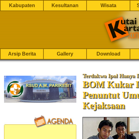
Kabupaten
Kesultanan
Wisata
Arsip Berita
Gallery
Download
Terdakwa Ipal Hanya D
BOM Kukar L
Penuntut Um
Kejaksaan