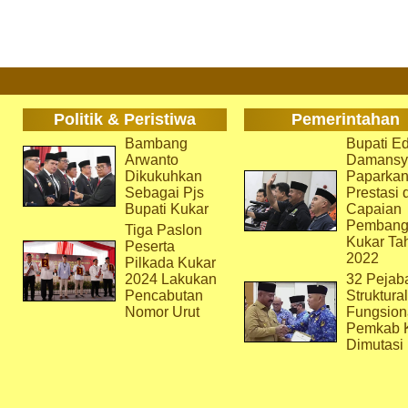
Politik & Peristiwa
Pemerintahan
Bambang
Bupati Ed
Arwanto
Damansy
Dikukuhkan
Paparka
Sebagai Pjs
Prestasi 
Bupati Kukar
Capaian
Pembang
Tiga Paslon
Kukar Ta
Peserta
2022
Pilkada Kukar
2024 Lakukan
32 Pejab
Pencabutan
Struktura
Nomor Urut
Fungsion
Pemkab 
Dimutasi