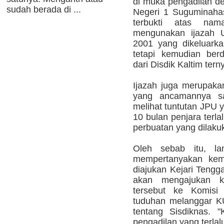
di muka pengadilan d
sudah berada di ...
Negeri 1 Suguminaha
terbukti atas na
mengunakan ijazah 
2001 yang dikeluarka
tetapi kemudian berd
dari Disdik Kaltim tern
Ijazah juga merupaka
yang ancamannya sa
melihat tuntutan JPU 
10 bulan penjara terla
perbuatan yang dilaku
Oleh sebab itu, lan
mempertanyakan kemb
diajukan Kejari Teng
akan mengajukan k
tersebut ke Komisi
tuduhan melanggar 
tentang Sisdiknas. 
pengadilan yang terlal