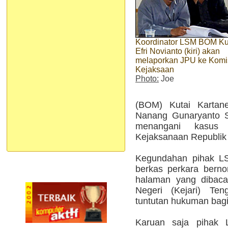
Koordinator LSM BOM Ku
Efri Novianto (kiri) akan
melaporkan JPU ke Komi
Kejaksaan
Photo:
Joe
(BOM) Kutai Kartan
Nanang Gunaryanto S
menangani kasus 
Kejaksanaan Republik 
Kegundahan pihak LS
berkas perkara bern
halaman yang dibaca
Negeri (Kejari) Te
tuntutan hukuman bagi
Karuan saja piha