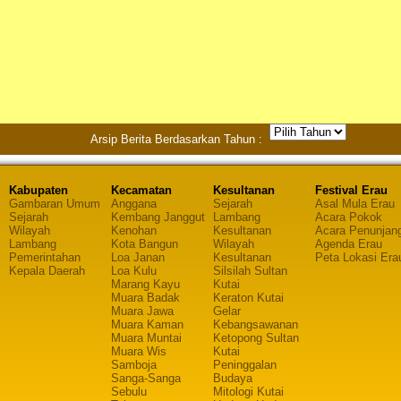
Arsip Berita Berdasarkan Tahun :
Kabupaten
Kecamatan
Kesultanan
Festival Erau
Gambaran Umum
Anggana
Sejarah
Asal Mula Erau
Sejarah
Kembang Janggut
Lambang
Acara Pokok
Wilayah
Kenohan
Kesultanan
Acara Penunjan
Lambang
Kota Bangun
Wilayah
Agenda Erau
Pemerintahan
Loa Janan
Kesultanan
Peta Lokasi Era
Kepala Daerah
Loa Kulu
Silsilah Sultan
Marang Kayu
Kutai
Muara Badak
Keraton Kutai
Muara Jawa
Gelar
Muara Kaman
Kebangsawanan
Muara Muntai
Ketopong Sultan
Muara Wis
Kutai
Samboja
Peninggalan
Sanga-Sanga
Budaya
Sebulu
Mitologi Kutai