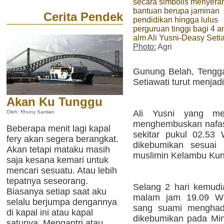
secara simbolis menyera
bantuan berupa jaminan
Cerita Pendek
pendidikan hingga lulus
perguruan tinggi bagi 4 a
alm Ali Yusni-Deasy Seti
Photo:
Agri
Gunung Belah, Tengga
Setiawati turut menja
Akan Ku Tunggu
Ali Yusni yang m
Oleh: Rhony Samlan
menghembuskan nafas t
Beberapa menit lagi kapal
sekitar pukul 02.53
fery akan segera berangkat.
dikebumikan sesuai 
Akan tetapi mataku masih
muslimin Kelambu Kun
saja kesana kemari untuk
mencari sesuatu. Atau lebih
tepatnya seseorang.
Selang 2 hari kemudi
Biasanya setiap saat aku
malam jam 19.09 WI
selalu berjumpa dengannya
sang suami menghad
di kapal ini atau kapal
dikebumikan pada Min
satunya. Mengantri atau