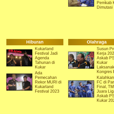
Pemkab 
Dimutasi
Hiburan
Olahraga
Kukarland
Susun Pr
Festival Jadi
Kerja 202
Agenda
Askab P
Tahunan di
Kukar
Kukar
Laksana
Kongres 
Ada
Pemecahan
Kalahkan
Rekor MURI di
FC di Par
Kukarland
Final, T
Festival 2023
Juara Lig
Askab P
Kukar 20