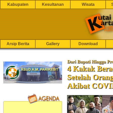
Kabupaten
Kesultanan
Wisata
Arsip Berita
Gallery
Download
Dari Bupati Hingga Pr
4 Kakak Berad
Setelah Oran
Akibat COVI