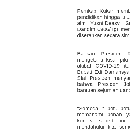
Pemkab Kukar membe
pendidikan hingga lulu
alm Yusni-Deasy. S
Dandim 0906/Tgr mem
diserahkan secara sim
Bahkan Presiden 
mengetahui kisah pilu
akibat COVID-19 itu
Bupati Edi Damansya
Staf Presiden menya
bahwa Presiden J
bantuan sejumlah uan
"Semoga ini betul-bet
memahami beban ya
kondisi seperti ini
mendahului kita semu