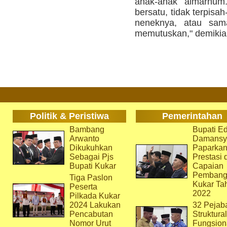
anak-anak almarhum
bersatu, tidak terpisa
neneknya, atau sam
memutuskan," demikian
Politik & Peristiwa
Pemerintahan
Bambang
Bupati Ed
Arwanto
Damansy
Dikukuhkan
Paparka
Sebagai Pjs
Prestasi 
Bupati Kukar
Capaian
Pembang
Tiga Paslon
Kukar Ta
Peserta
2022
Pilkada Kukar
2024 Lakukan
32 Pejab
Pencabutan
Struktura
Nomor Urut
Fungsion