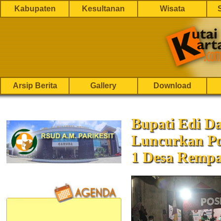
Kabupaten
Kesultanan
Wisata
Arsip Berita
Gallery
Download
Bupati Edi D
Luncurkan Po
1 Desa Remp