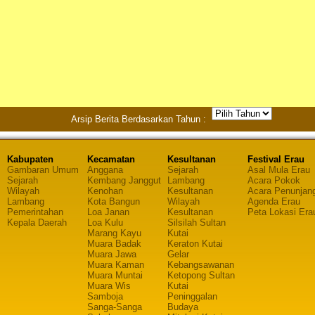
Arsip Berita Berdasarkan Tahun :
Kabupaten
Kecamatan
Kesultanan
Festival Erau
Gambaran Umum
Anggana
Sejarah
Asal Mula Erau
Sejarah
Kembang Janggut
Lambang
Acara Pokok
Wilayah
Kenohan
Kesultanan
Acara Penunjan
Lambang
Kota Bangun
Wilayah
Agenda Erau
Pemerintahan
Loa Janan
Kesultanan
Peta Lokasi Era
Kepala Daerah
Loa Kulu
Silsilah Sultan
Marang Kayu
Kutai
Muara Badak
Keraton Kutai
Muara Jawa
Gelar
Muara Kaman
Kebangsawanan
Muara Muntai
Ketopong Sultan
Muara Wis
Kutai
Samboja
Peninggalan
Sanga-Sanga
Budaya