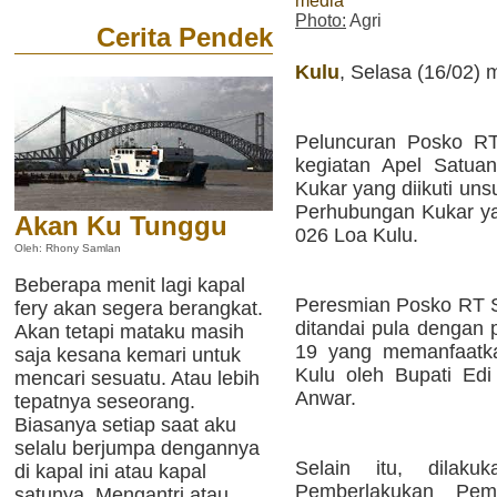
media
Photo:
Agri
Cerita Pendek
Kulu
, Selasa (16/02) 
Peluncuran Posko RT
kegiatan Apel Satu
Kukar yang diikuti uns
Perhubungan Kukar y
Akan Ku Tunggu
026 Loa Kulu.
Oleh: Rhony Samlan
Beberapa menit lagi kapal
Peresmian Posko RT S
fery akan segera berangkat.
ditandai pula dengan 
Akan tetapi mataku masih
19 yang memanfaat
saja kesana kemari untuk
Kulu oleh Bupati Ed
mencari sesuatu. Atau lebih
Anwar.
tepatnya seseorang.
Biasanya setiap saat aku
selalu berjumpa dengannya
Selain itu, dilaku
di kapal ini atau kapal
Pemberlakukan Pem
satunya. Mengantri atau