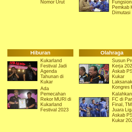
Nomor Urut
Fungsion
Pemkab 
Dimutasi
Hiburan
Olahraga
Kukarland
Susun Pr
Festival Jadi
Kerja 202
Agenda
Askab P
Tahunan di
Kukar
Kukar
Laksana
Kongres 
Ada
Pemecahan
Kalahkan
Rekor MURI di
FC di Par
Kukarland
Final, T
Festival 2023
Juara Lig
Askab P
Kukar 20