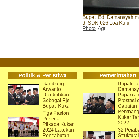
Bupati Edi Damansyah me
di SDN 026 Loa Kulu
Photo
: Agri
Politik & Peristiwa
Pemerintahan
Bambang
Bupati Ed
Arwanto
Damansy
Dikukuhkan
Paparka
Sebagai Pjs
Prestasi 
Bupati Kukar
Capaian
Pembang
Tiga Paslon
Kukar Ta
Peserta
2022
Pilkada Kukar
2024 Lakukan
32 Pejab
Pencabutan
Struktura