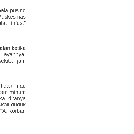
ala pusing
 Puskesmas
t infus,"
atan ketika
 ayahnya,
ekitar jam
 tidak mau
beri minum
ka ditanya
-kali duduk
ITA, korban