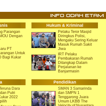
snis
Hukum & Kriminal
g Parangan
Pelaku Teror Masjid
i MOU Dengan
Diringkus Polisi,
r
Mengaku Sering Keluar
Masuk Rumah Sakit
aru PT
Jiwa
arangan Untuk
IRT Pelaku
D Bagi Kukar
Pembakaran Rumah
Ditangkap Dalam
Perjalanan ke
Banjarmasin
a
Pendidikan
eruna Dara
SMAN 3 Samarinda
dan Putri
dan SMPN 1
Kukar 2022
Tenggarong Juara
pilih
Umum LKBB The
Velocity of Nusantara