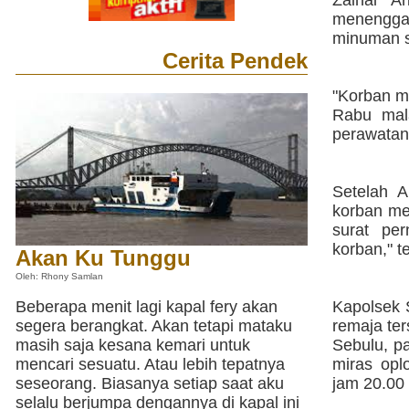
Zainal A
menenggak
minuman s
Cerita Pendek
"Korban m
Rabu mal
perawatan
Setelah A
korban me
surat pe
korban," t
Akan Ku Tunggu
Oleh: Rhony Samlan
Beberapa menit lagi kapal fery akan
Kapolsek S
segera berangkat. Akan tetapi mataku
remaja te
masih saja kesana kemari untuk
Sebulu, p
mencari sesuatu. Atau lebih tepatnya
miras opl
seseorang. Biasanya setiap saat aku
jam 20.00
selalu berjumpa dengannya di kapal ini