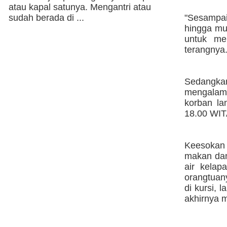
atau kapal satunya. Mengantri atau
sudah berada di ...
"Sesampai
hingga mu
untuk me
terangnya
Sedangkan
mengalam
korban la
18.00 WIT
Keesokan 
makan dan
air kelap
orangtuan
di kursi, 
akhirnya m