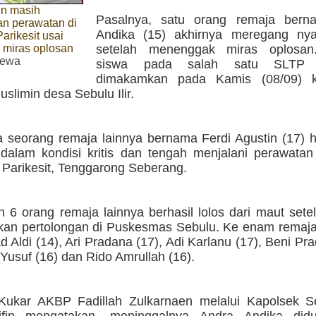
in masih
Pasalnya, satu orang remaja bern
n perawatan di
Andika (15) akhirnya meregang ny
rikesit usai
miras oplosan
setelah menenggak miras oplosan
mewa
siswa pada salah satu SLTP i
dimakamkan pada Kamis (08/09) k
slimin desa Sebulu Ilir.
 seorang remaja lainnya bernama Ferdi Agustin (17) h
 dalam kondisi kritis dan tengah menjalani perawatan 
arikesit, Tenggarong Seberang.
 6 orang remaja lainnya berhasil lolos dari maut set
an pertolongan di Puskesmas Sebulu. Ke enam remaja 
ldi (14), Ari Pradana (17), Adi Karlanu (17), Beni Pr
 Yusuf (16) dan Rido Amrullah (16).
Kukar AKBP Fadillah Zulkarnaen melalui Kapolsek 