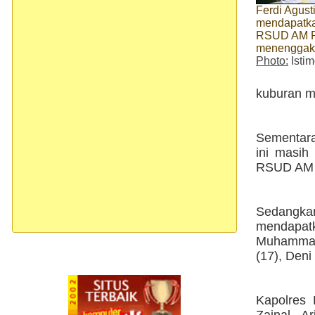
Ferdi Agust
mendapatka
RSUD AM Pa
menenggak 
Photo:
Isti
kuburan mu
Sementara
ini masih
RSUD AM P
Sedangkan
mendapatk
Muhammad A
(17), Deni
Kapolres 