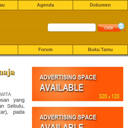
rau
Agenda
Dokumen
Forum
Buku Tamu
maja
 WITA
osan yang
an Sebulu,
ar), pada