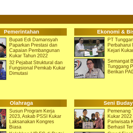
Pemerintahan
Ekonomi & Bi
Bupati Edi Damansyah
PT Tunggan
Paparkan Prestasi dan
Perbaharu
Capaian Pembangunan
Kejari Kuka
Kukar Tahun 2022
Semangat B
32 Pejabat Struktural dan
Tunggang P
Fungsional Pemkab Kukar
Berikan PA
Dimutasi
Olahraga
Seni Buday
Susun Program Kerja
Pemenang T
2023, Askab PSSI Kukar
Kukar 2022 
Laksanakan Kongres
Pariwisata 
Biasa
Berhasil Ter