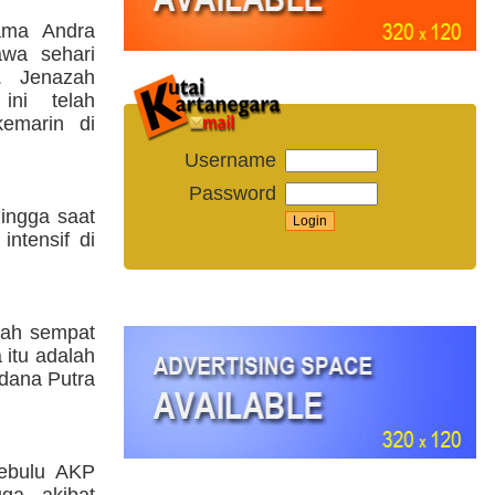
ama Andra
awa sehari
. Jenazah
ni telah
emarin di
Username
Password
ingga saat
intensif di
elah sempat
itu adalah
adana Putra
Sebulu AKP