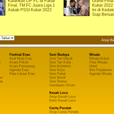
Kalahkan LIP FC di Partai
Grand Final
Final, TM FC Juara Liga 1
Kukar 2022
Askab PSSI Kukar 2022
Ini di Kedat
Siap Bersai
Arsip Be
Festival Erau
Seni Budaya
Wisata
Asal Mula Erau
Seni Tari Dayak
Wisata Kukar
n
Acara Pokok
Seni Tari Kutai
Peta Wisata
Acara Penunjang
Seni Arsitektur
Hotel
Agenda Erau
Seni Kriya
Biro Perjalanan
Peta Lokasi Erau
Seni Pahat
Agenda Wisata
an
Seni Musik
ai
Seni Drama
Gambaran Umum
Kesah Loco
Arsip Kesah Loco
Kirim Kesah Loco
Cerita Pendek
Arsip Cerita Pendek