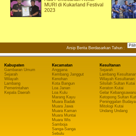
MURI di Kukarland Festival
2023
Arsip Berita Berdasarkan Tahun :
Kabupaten
Kecamatan
Kesultanan
Gambaran Umum
Anggana
Sejarah
Sejarah
Kembang Janggut
Lambang Kesultana
Wilayah
Kenohan
Wilayah Kesultanan
Lambang
Kota Bangun
Silsilah Sultan Kutai
Pemerintahan
Loa Janan
Keraton Kutai
Kepala Daerah
Loa Kulu
Gelar Kebangsawan
Marang Kayu
Ketopong Sultan Kut
Muara Badak
Peninggalan Budaya
Muara Jawa
Mitologi Kutai
Muara Kaman
Undang Undang
Muara Muntai
Muara Wis
Samboja
Sanga-Sanga
Sebulu