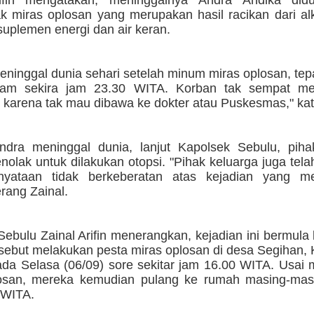
rifin mengatakan, meninggalnya Andra Andika did
 miras oplosan yang merupakan hasil racikan dari al
uplemen energi dan air keran.
eninggal dunia sehari setelah minum miras oplosan, te
am sekira jam 23.30 WITA. Korban tak sempat me
 karena tak mau dibawa ke dokter atau Puskesmas," ka
ndra meninggal dunia, lanjut Kapolsek Sebulu, piha
nolak untuk dilakukan otopsi. "Pihak keluarga juga te
rnyataan tidak berkeberatan atas kejadian yang 
erang Zainal.
ebulu Zainal Arifin menerangkan, kejadian ini bermula 
rsebut melakukan pesta miras oplosan di desa Segihan
ada Selasa (06/09) sore sekitar jam 16.00 WITA. Usai
osan, mereka kemudian pulang ke rumah masing-masi
 WITA.