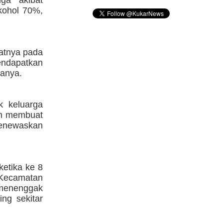
uga akibat
kohol 70%,
patnya pada
ndapatkan
tanya.
k keluarga
lah membuat
menewaskan
ketika ke 8
, Kecamatan
 menenggak
ng sekitar