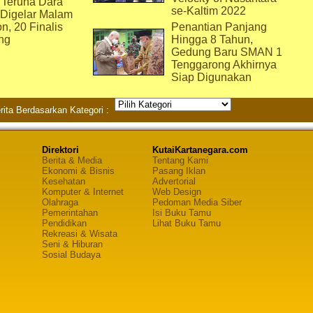
 Teruna Dara
se-Kaltim 2022
 Digelar Malam
on, 20 Finalis
Penantian Panjang
ng
Hingga 8 Tahun,
Gedung Baru SMAN 1
Tenggarong Akhirnya
Siap Digunakan
rita Berdasarkan Kategori :
Direktori
KutaiKartanegara.com
Berita & Media
Tentang Kami
Ekonomi & Bisnis
Pasang Iklan
Kesehatan
Advertorial
Komputer & Internet
Web Design
Olahraga
Pedoman Media Siber
Pemerintahan
Isi Buku Tamu
Pendidikan
Lihat Buku Tamu
Rekreasi & Wisata
Seni & Hiburan
Sosial Budaya