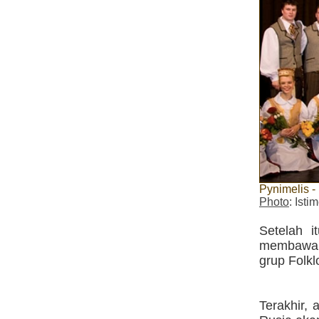
Pynimelis -
Photo
: Ist
Setelah i
membawa r
grup Folkl
Terakhir, 