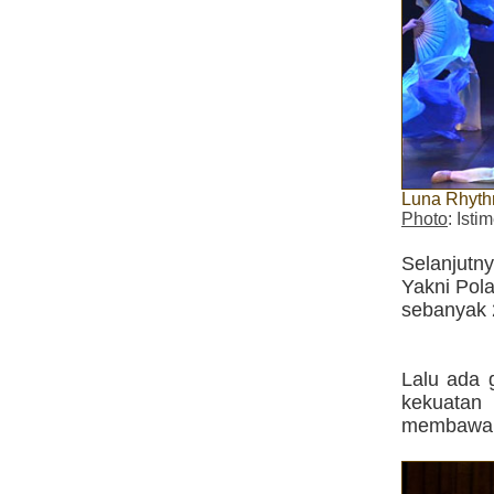
Luna Rhyth
Photo
: Ist
Selanjutny
Yakni Pol
sebanyak 
Lalu ada 
kekuatan 
membawa 2