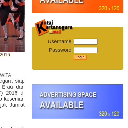
Username
Password
 2016
 WITA
egara siap
n Erau dan
AF) 2016 di
p kesenian
jak Jum'at