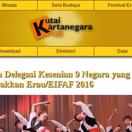
Wisata
Seni Budaya
Festival E
Download
Direktori
Data
a Delegasi Kesenian 9 Negara yang
akkan Erau/EIFAF 2016