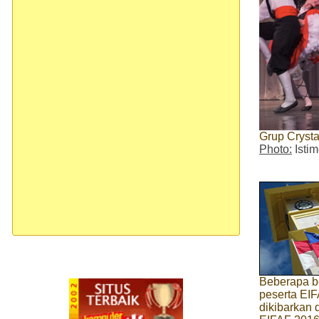
Grup Crysta
Photo:
Isti
Beberapa b
peserta EIF
dikibarkan d