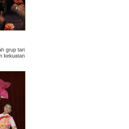
h grup tari
an kekuatan