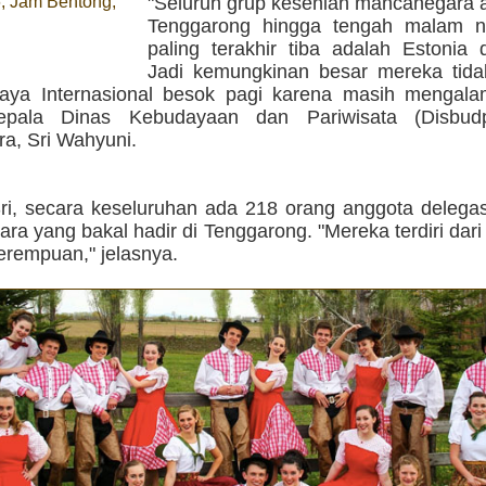
, Jam Bentong,
"Seluruh grup kesenian mancanegara a
g
Tenggarong hingga tengah malam n
paling terakhir tiba adalah Estonia 
Jadi kemungkinan besar mereka tidak
aya Internasional besok pagi karena masih mengal
epala Dinas Kebudayaan dan Pariwisata (Disbudp
a, Sri Wahyuni.
ri, secara keseluruhan ada 218 orang anggota delegas
a yang bakal hadir di Tenggarong. "Mereka terdiri dari 9
erempuan," jelasnya.