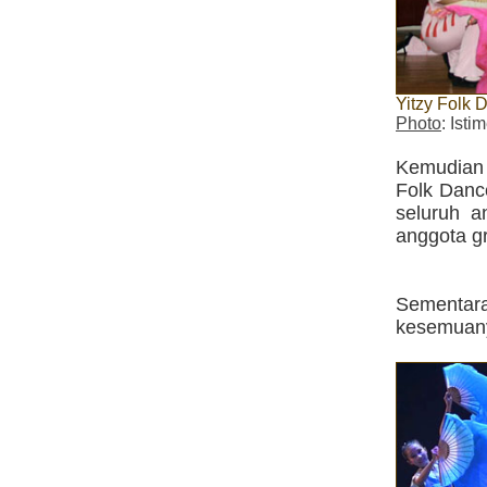
Yitzy Folk 
Photo
: Ist
Kemudian 
Folk Danc
seluruh a
anggota gr
Sementar
kesemuany