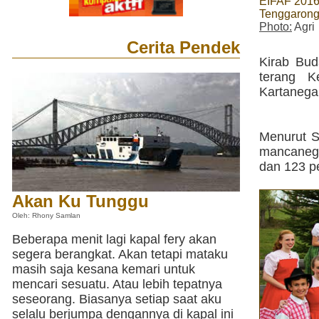
EIFAF 2016
Tenggaron
Photo:
Agri
Cerita Pendek
Kirab Bud
terang K
Kartanegar
Menurut S
mancanegar
dan 123 p
Akan Ku Tunggu
Oleh: Rhony Samlan
Beberapa menit lagi kapal fery akan
segera berangkat. Akan tetapi mataku
masih saja kesana kemari untuk
mencari sesuatu. Atau lebih tepatnya
seseorang. Biasanya setiap saat aku
selalu berjumpa dengannya di kapal ini