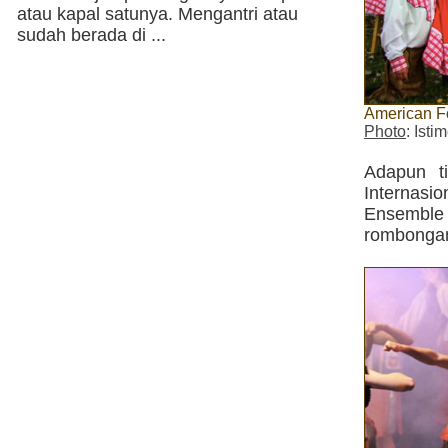
atau kapal satunya. Mengantri atau
sudah berada di ...
American F
Photo
: Ist
Adapun t
Internas
Ensemble 
rombongan