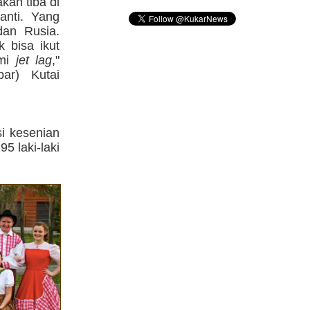
kan tiba di
anti. Yang
dan Rusia.
 bisa ikut
ami
jet lag
,"
ar) Kutai
i kesenian
5 laki-laki