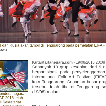
l dari Rusia akan tampil di Tenggarong pada perhelatan EIFAF
mewa
KutaiKartanegara.com
- 19/08/2016 23:08
Sebanyak 10 grup kesenian dari 9 n
berpartisipasi pada penyelenggaraa
International Folk Art Festival (EIF
kota Tenggarong. Sebagian besar gru
tersebut telah tiba di Tenggarong se
(19/08) malam.
endera negara
AF 2016 telah
i Sekretariat