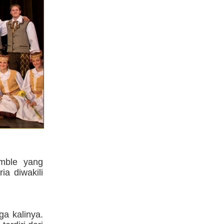
emble yang
a diwakili
ga kalinya.