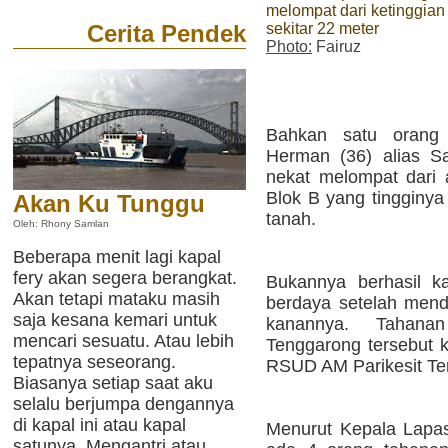
melompat dari ketinggian
sekitar 22 meter
Cerita Pendek
Photo:
Fairuz
Bahkan satu orang
Herman (36) alias 
nekat melompat dari 
Blok B yang tingginya
Akan Ku Tunggu
tanah.
Oleh: Rhony Samlan
Beberapa menit lagi kapal
fery akan segera berangkat.
Bukannya berhasil ka
Akan tetapi mataku masih
berdaya setelah mende
saja kesana kemari untuk
kanannya. Tahanan
mencari sesuatu. Atau lebih
Tenggarong tersebut k
tepatnya seseorang.
RSUD AM Parikesit Te
Biasanya setiap saat aku
selalu berjumpa dengannya
di kapal ini atau kapal
Menurut Kepala Lapas
satunya. Mengantri atau