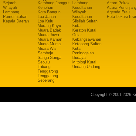
Sejarah
Kembang Janggut
Lambang
Acara Pokok
Wilayah
Kenohan
Kesultanan
Acara Penunjan
Lambang
Kota Bangun
Wilayah
Agenda Erau
Pemerintahan
Loa Janan
Kesultanan
Peta Lokasi Era
Kepala Daerah
Loa Kulu
Silsilah Sultan
Marang Kayu
Kutai
Muara Badak
Keraton Kutai
Muara Jawa
Gelar
Muara Kaman
Kebangsawanan
Muara Muntai
Ketopong Sultan
Muara Wis
Kutai
Samboja
Peninggalan
Sanga-Sanga
Budaya
Sebulu
Mitologi Kutai
Tabang
Undang Undang
Tenggarong
Tenggarong
Seberang
Copyright © 2001-2026 Ku