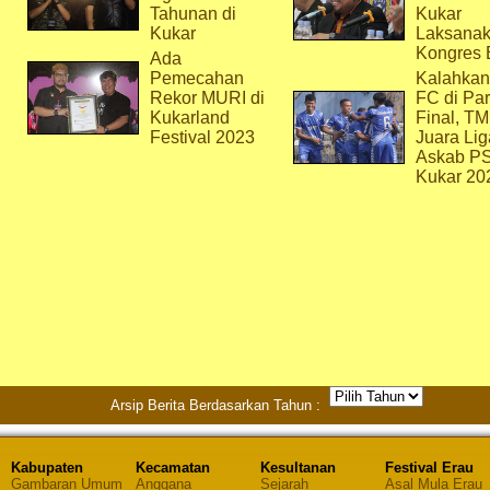
Tahunan di
Kukar
Kukar
Laksana
Kongres 
Ada
Pemecahan
Kalahkan
Rekor MURI di
FC di Par
Kukarland
Final, T
Festival 2023
Juara Lig
Askab P
Kukar 20
Arsip Berita Berdasarkan Tahun :
Kabupaten
Kecamatan
Kesultanan
Festival Erau
Gambaran Umum
Anggana
Sejarah
Asal Mula Erau