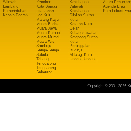
Wilayah
Kenohan
Kesultanan
Acara Penunjan
Lambang
Kota Bangun
Wilayah
Agenda Erau
Pemerintahan
Loa Janan
Kesultanan
Peta Lokasi Era
Kepala Daerah
Loa Kulu
Silsilah Sultan
Marang Kayu
Kutai
Muara Badak
Keraton Kutai
Muara Jawa
Gelar
Muara Kaman
Kebangsawanan
Muara Muntai
Ketopong Sultan
Muara Wis
Kutai
Samboja
Peninggalan
Sanga-Sanga
Budaya
Sebulu
Mitologi Kutai
Tabang
Undang Undang
Tenggarong
Tenggarong
Seberang
Copyright © 2001-2026 Ku