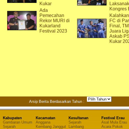
Kukar
Laksana
Kongres 
Ada
Pemecahan
Kalahkan
Rekor MURI di
FC di Par
Kukarland
Final, T
Festival 2023
Juara Lig
Askab P
Kukar 20
Arsip Berita Berdasarkan Tahun :
Kabupaten
Kecamatan
Kesultanan
Festival Erau
Gambaran Umum
Anggana
Sejarah
Asal Mula Erau
Sejarah
Kembang Janggut
Lambang
Acara Pokok