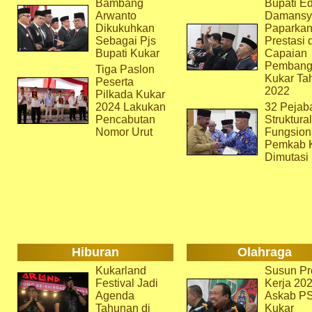
Bambang
Bupati Ed
Arwanto
Damansy
Dikukuhkan
Paparka
Sebagai Pjs
Prestasi 
Bupati Kukar
Capaian
Pembang
Tiga Paslon
Kukar Ta
Peserta
2022
Pilkada Kukar
2024 Lakukan
32 Pejab
Pencabutan
Struktura
Nomor Urut
Fungsion
Pemkab 
Dimutasi
Hiburan
Olahraga
Kukarland
Susun Pr
Festival Jadi
Kerja 202
Agenda
Askab P
Tahunan di
Kukar