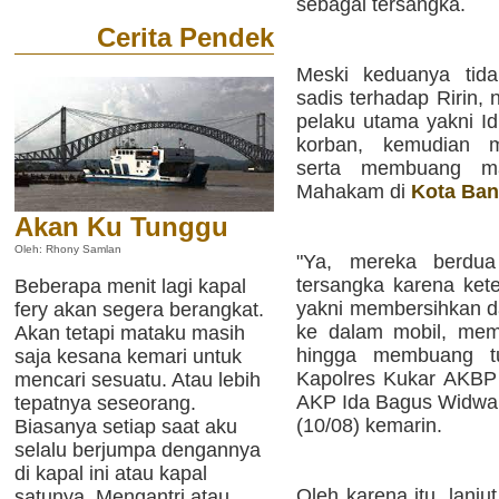
sebagai tersangka.
Cerita Pendek
Meski keduanya tid
sadis terhadap Ririn,
pelaku utama yakni I
korban, kemudian 
serta membuang ma
Mahakam di
Kota Ba
Akan Ku Tunggu
Oleh: Rhony Samlan
"Ya, mereka berdua
tersangka karena kete
Beberapa menit lagi kapal
yakni membersihkan 
fery akan segera berangkat.
ke dalam mobil, mem
Akan tetapi mataku masih
hingga membuang tu
saja kesana kemari untuk
Kapolres Kukar AKBP
mencari sesuatu. Atau lebih
AKP Ida Bagus Widwan
tepatnya seseorang.
(10/08) kemarin.
Biasanya setiap saat aku
selalu berjumpa dengannya
di kapal ini atau kapal
Oleh karena itu, lanj
satunya. Mengantri atau