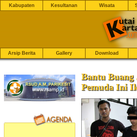
Kabupaten
Kesultanan
Wisata
Arsip Berita
Gallery
Download
Bantu Buang 
Pemuda Ini Ik