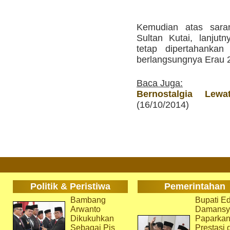
Kemudian atas sara
Sultan Kutai, lanjut
tetap dipertahankan
berlangsungnya Erau 2
Baca Juga:
Bernostalgia Lew
(16/10/2014)
Politik & Peristiwa
Pemerintahan
Bambang
Bupati Ed
Arwanto
Damansy
Dikukuhkan
Paparka
Sebagai Pjs
Prestasi 