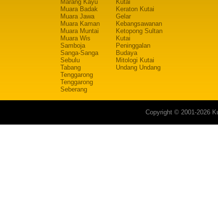
Marang Kayu
Kutai
Muara Badak
Keraton Kutai
Muara Jawa
Gelar
Muara Kaman
Kebangsawanan
Muara Muntai
Ketopong Sultan
Muara Wis
Kutai
Samboja
Peninggalan
Sanga-Sanga
Budaya
Sebulu
Mitologi Kutai
Tabang
Undang Undang
Tenggarong
Tenggarong
Seberang
Copyright © 2001-2026 Ku