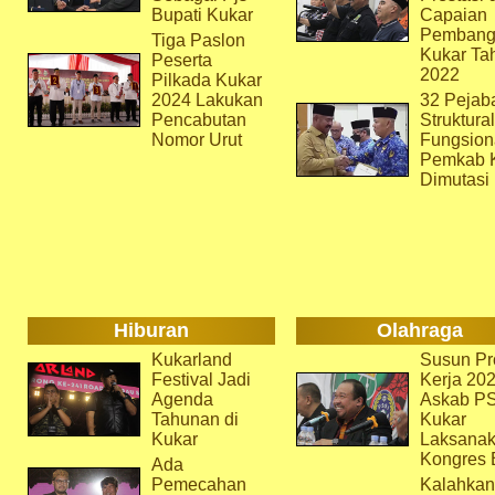
Bupati Kukar
Capaian
Pembang
Tiga Paslon
Kukar Ta
Peserta
2022
Pilkada Kukar
2024 Lakukan
32 Pejab
Pencabutan
Struktura
Nomor Urut
Fungsion
Pemkab 
Dimutasi
Hiburan
Olahraga
Kukarland
Susun Pr
Festival Jadi
Kerja 202
Agenda
Askab P
Tahunan di
Kukar
Kukar
Laksana
Kongres 
Ada
Pemecahan
Kalahkan