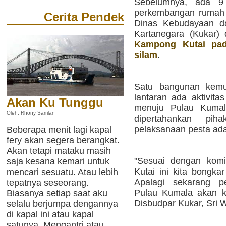
Sebelumnya, ada 
perkembangan rumah K
Cerita Pendek
Dinas Kebudayaan da
Kartanegara (Kukar)
Kampong Kutai pad
silam
.
Satu bangunan kemud
lantaran ada aktivit
Akan Ku Tunggu
menuju Pulau Kumal
Oleh: Rhony Samlan
dipertahankan pi
pelaksanaan pesta ada
Beberapa menit lagi kapal
fery akan segera berangkat.
Akan tetapi mataku masih
"Sesuai dengan komi
saja kesana kemari untuk
Kutai ini kita bongka
mencari sesuatu. Atau lebih
Apalagi sekarang 
tepatnya seseorang.
Pulau Kumala akan ke
Biasanya setiap saat aku
Disbudpar Kukar, Sri 
selalu berjumpa dengannya
di kapal ini atau kapal
satunya. Mengantri atau