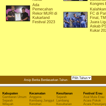
Kongres 
Ada
Pemecahan
Kalahkan
Rekor MURI di
FC di Par
Kukarland
Final, T
Festival 2023
Juara Lig
Askab P
Kukar 20
Arsip Berita Berdasarkan Tahun :
Kabupaten
Kecamatan
Kesultanan
Festival Erau
Gambaran Umum
Anggana
Sejarah
Asal Mula Erau
Sejarah
Kembang Janggut
Lambang
Acara Pokok
Wilayah
Kenohan
Kesultanan
Acara Penunjan