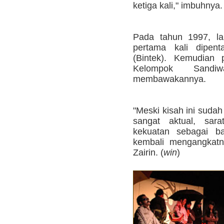
ketiga kali," imbuhnya.
Pada tahun 1997, la
pertama kali dipent
(Bintek). Kemudian 
Kelompok Sandi
membawakannya.
"Meski kisah ini suda
sangat aktual, sara
kekuatan sebagai b
kembali mengangkatn
Zairin. (
win
)