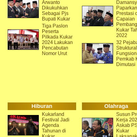
Arwanto
Damansy
Dikukuhkan
Paparka
Sebagai Pjs
Prestasi 
Bupati Kukar
Capaian
Pembang
Tiga Paslon
Kukar Ta
Peserta
2022
Pilkada Kukar
2024 Lakukan
32 Pejab
Pencabutan
Struktura
Nomor Urut
Fungsion
Pemkab 
Dimutasi
Hiburan
Olahraga
Kukarland
Susun Pr
Festival Jadi
Kerja 202
Agenda
Askab P
Tahunan di
Kukar
Kukar
Laksana