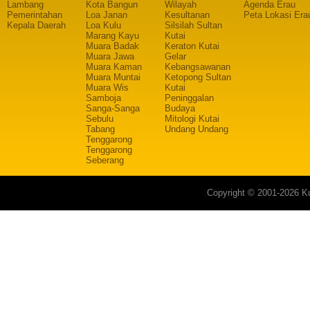
Lambang
Kota Bangun
Wilayah
Agenda Erau
Pemerintahan
Loa Janan
Kesultanan
Peta Lokasi Era
Kepala Daerah
Loa Kulu
Silsilah Sultan
Marang Kayu
Kutai
Muara Badak
Keraton Kutai
Muara Jawa
Gelar
Muara Kaman
Kebangsawanan
Muara Muntai
Ketopong Sultan
Muara Wis
Kutai
Samboja
Peninggalan
Sanga-Sanga
Budaya
Sebulu
Mitologi Kutai
Tabang
Undang Undang
Tenggarong
Tenggarong
Seberang
Copyright © 2001-2026 Ku