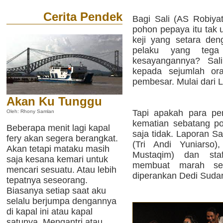
Cerita Pendek
Bagi Sali (AS Robiya
pohon pepaya itu tak 
keji yang setara de
pelaku yang tega
kesayangannya? Sal
kepada sejumlah or
pembesar. Mulai dari L
Akan Ku Tunggu
Tapi apakah para pe
Oleh: Rhony Samlan
kematian sebatang p
Beberapa menit lagi kapal
saja tidak. Laporan Sa
fery akan segera berangkat.
(Tri Andi Yuniarso)
Akan tetapi mataku masih
Mustaqim) dan staf
saja kesana kemari untuk
membuat marah se
mencari sesuatu. Atau lebih
diperankan Dedi Sudar
tepatnya seseorang.
Biasanya setiap saat aku
selalu berjumpa dengannya
di kapal ini atau kapal
satunya. Mengantri atau