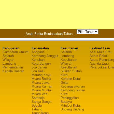
Arsip Berita Berdasarkan Tahun :
Kabupaten
Kecamatan
Kesultanan
Festival Erau
Gambaran Umum
Anggana
Sejarah
Asal Mula Erau
Sejarah
Kembang Janggut
Lambang
Acara Pokok
Wilayah
Kenohan
Kesultanan
Acara Penunjan
Lambang
Kota Bangun
Wilayah
Agenda Erau
Pemerintahan
Loa Janan
Kesultanan
Peta Lokasi Era
Kepala Daerah
Loa Kulu
Silsilah Sultan
Marang Kayu
Kutai
Muara Badak
Keraton Kutai
Muara Jawa
Gelar
Muara Kaman
Kebangsawanan
Muara Muntai
Ketopong Sultan
Muara Wis
Kutai
Samboja
Peninggalan
Sanga-Sanga
Budaya
Sebulu
Mitologi Kutai
Tabang
Undang Undang
Tenggarong