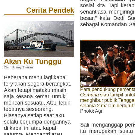
sosial kita. Tapi kerap
Cerita Pendek
senantiasa mengiringi
besar," kata Dedi S
sebagai Komandan Ga
Akan Ku Tunggu
Oleh: Rhony Samlan
Beberapa menit lagi kapal
fery akan segera berangkat.
Para pendukung pement
Akan tetapi mataku masih
Gerhana
siap tampil untu
saja kesana kemari untuk
menghibur publik Tengga
mencari sesuatu. Atau lebih
selama 2 malam berturut-t
tepatnya seseorang.
Photo
: Agri
Biasanya setiap saat aku
selalu berjumpa dengannya
Sali menganggap per
di kapal ini atau kapal
itu merupakan suatu
satunya. Mengantri atau