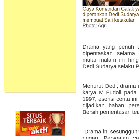
Gaya Komandan Galak y
diperankan Dedi Sudarya (
membuat Sali ketakutan
Photo:
Agri
Drama yang penuh de
dipentaskan selama 
mulai malam ini hin
Dedi Sudarya selaku P
Menurut Dedi, drama i
karya M Fudoli pada t
1997, esensi cerita in
dijadikan bahan per
Bersih pementasan tea
"Drama ini sesungguh
ringan. Persoalan ya