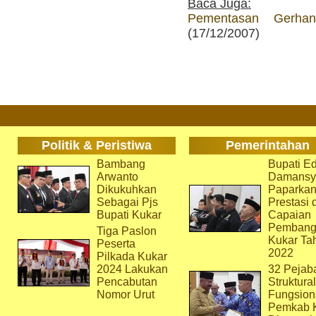
Baca Juga:
Pementasan Gerha
(17/12/2007)
Politik & Peristiwa
Pemerintahan
Bambang
Bupati Ed
Arwanto
Damansy
Dikukuhkan
Paparka
Sebagai Pjs
Prestasi 
Bupati Kukar
Capaian
Pembang
Tiga Paslon
Kukar Ta
Peserta
2022
Pilkada Kukar
2024 Lakukan
32 Pejab
Pencabutan
Struktura
Nomor Urut
Fungsion
Pemkab 