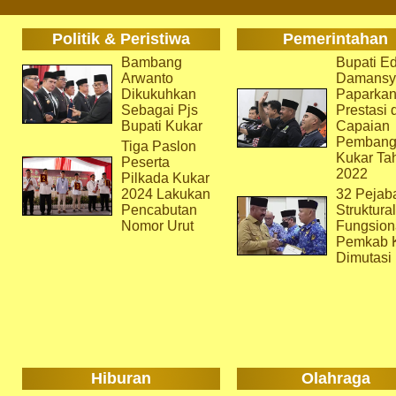
Politik & Peristiwa
Pemerintahan
Bambang
Bupati Ed
Arwanto
Damansy
Dikukuhkan
Paparka
Sebagai Pjs
Prestasi 
Bupati Kukar
Capaian
Pembang
Tiga Paslon
Kukar Ta
Peserta
2022
Pilkada Kukar
2024 Lakukan
32 Pejab
Pencabutan
Struktura
Nomor Urut
Fungsion
Pemkab 
Dimutasi
Hiburan
Olahraga