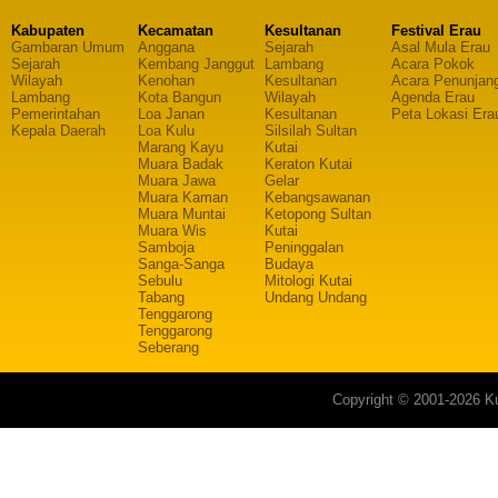
Kabupaten
Kecamatan
Kesultanan
Festival Erau
Gambaran Umum
Anggana
Sejarah
Asal Mula Erau
Sejarah
Kembang Janggut
Lambang
Acara Pokok
Wilayah
Kenohan
Kesultanan
Acara Penunjan
Lambang
Kota Bangun
Wilayah
Agenda Erau
Pemerintahan
Loa Janan
Kesultanan
Peta Lokasi Era
Kepala Daerah
Loa Kulu
Silsilah Sultan
Marang Kayu
Kutai
Muara Badak
Keraton Kutai
Muara Jawa
Gelar
Muara Kaman
Kebangsawanan
Muara Muntai
Ketopong Sultan
Muara Wis
Kutai
Samboja
Peninggalan
Sanga-Sanga
Budaya
Sebulu
Mitologi Kutai
Tabang
Undang Undang
Tenggarong
Tenggarong
Seberang
Copyright © 2001-2026 Ku