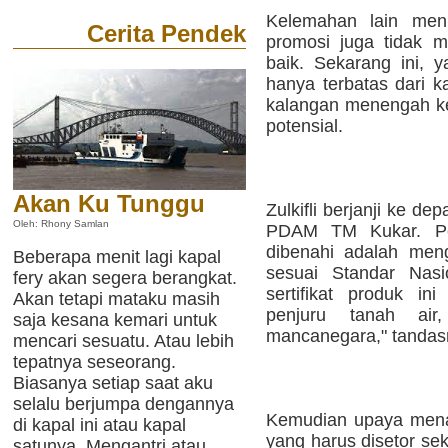
Kelemahan lain menu
Cerita Pendek
promosi juga tidak m
baik. Sekarang ini,
hanya terbatas dari 
kalangan menengah k
potensial.
Akan Ku Tunggu
Zulkifli berjanji ke 
Oleh: Rhony Samlan
PDAM TM Kukar. Pe
dibenahi adalah mengu
Beberapa menit lagi kapal
sesuai Standar Nasi
fery akan segera berangkat.
sertifikat produk i
Akan tetapi mataku masih
penjuru tanah ai
saja kesana kemari untuk
mancanegara," tandas
mencari sesuatu. Atau lebih
tepatnya seseorang.
Biasanya setiap saat aku
selalu berjumpa dengannya
Kemudian upaya mena
di kapal ini atau kapal
yang harus disetor sek
satunya. Mengantri atau