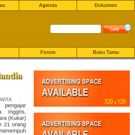
rau
Agenda
Dokumen
Forum
Buku Tamu
landia
 WITA
 pengajar
 Inggris,
ra (Kukar)
n 21 orang
menempuh