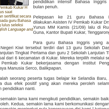
pendidikan intensif Bahasa Inggri
bulan penuh.
 Pemkab Kukar H
us saat
 sertifikat secara
Pelepasan ke 21 guru Bahasa In
epada guru Bahasa
dilakukan Asisten IV Pemkab Kukar Dr
 lulus seleksi
Yunus MM Kamis (21/09) lalu di R
glish Language and
Guna, Kantor Bupati Kukar, Tenggaron
Para guru Bahasa Inggris yang a
 Negeri Kiwi tersebut terdiri dari 13 guru Sekolah Da
anjutan Tingkat Pertama dan guru 2 Sekolah Lanjutan T
al dari 6 kecamatan di Kukar. Mereka terpilih melalui s
n Pemkab Kukar bekerjasama dengan Institut Pen
ya Manusia Serco, Balikpapan.
alah seorang peserta tugas belajar ke Selandia Baru,
a dua efek positif yang akan mereka peroleh sela
pendidikan nanti.
 semakin lama kami mengikuti pendidikan, semakin baik
roleh. Kedua, semakin lama kami berkomunikasi denga