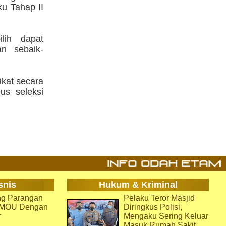
u Tahap II
lih dapat
n sebaik-
ikat secara
us seleksi
snis
Hukum & Kriminal
g Parangan
Pelaku Teror Masjid
i MOU Dengan
Diringkus Polisi,
r
Mengaku Sering Keluar
Masuk Rumah Sakit