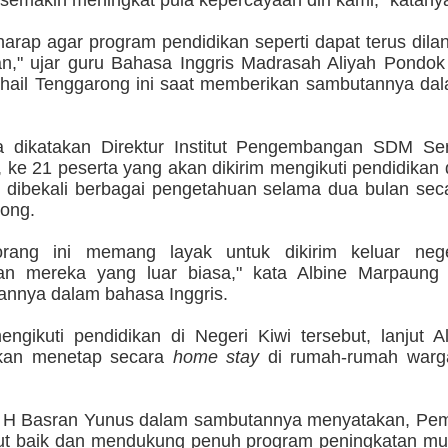
semakin meningkat pula kepercayaan diri kami," katany
arap agar program pendidikan seperti dapat terus dila
kan," ujar guru Bahasa Inggris Madrasah Aliyah Pondo
Khail Tenggarong ini saat memberikan sambutannya da
 dikatakan Direktur Institut Pengembangan SDM Ser
ke 21 peserta yang akan dikirim mengikuti pendidikan 
h dibekali berbagai pengetahuan selama dua bulan seca
rong.
rang ini memang layak untuk dikirim keluar nege
n mereka yang luar biasa," kata Albine Marpaung
annya dalam bahasa Inggris.
ngikuti pendidikan di Negeri Kiwi tersebut, lanjut A
akan menetap secara
home stay
di rumah-rumah warg
V H Basran Yunus dalam sambutannya menyatakan, Pe
 baik dan mendukung penuh program peningkatan mutu