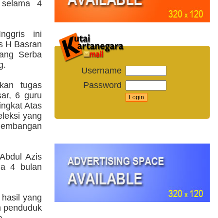
s selama 4
ggris ini
s H Basran
uang Serba
g.
Username
Password
kan tugas
sar, 6 guru
ingkat Atas
eleksi yang
gembangan
 Abdul Azis
ma 4 bulan
 hasil yang
n penduduk