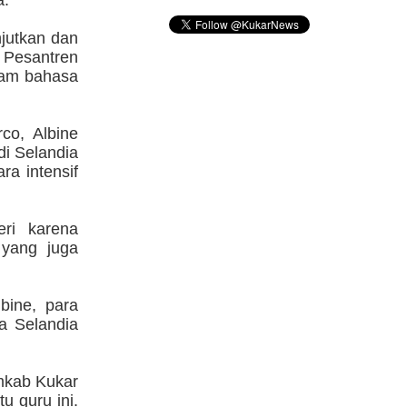
a.
njutkan dan
k Pesantren
lam bahasa
co, Albine
di Selandia
ra intensif
ri karena
 yang juga
lbine, para
a Selandia
mkab Kukar
 guru ini.