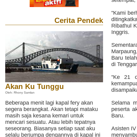
setempat, 
"Kami berh
Cerita Pendek
ditingkat
Ribathul 
Inggris.
Sementara
Marpaung, 
Baru tela
di Tengga
"Ke 21 o
kemampua
Akan Ku Tunggu
disampaik
Oleh: Rhony Samlan
Beberapa menit lagi kapal fery akan
Selama me
segera berangkat. Akan tetapi mataku
peserta 
masih saja kesana kemari untuk
Baru.
mencari sesuatu. Atau lebih tepatnya
seseorang. Biasanya setiap saat aku
Asisten I
selalu berjumpa dengannya di kapal ini
menyambut