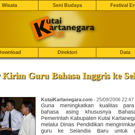
Wisata
Seni Budaya
Festival E
Download
Direktori
Data
 Kirim Guru Bahasa Inggris ke Se
KutaiKartanegara.com
- 25/09/2006 22:47
Guna meningkatkan kualitas para
bahasa asing khususnya Bahasa
Pemerintah Kabupaten Kutai Kartanega
melalui Dinas Pendidikan mengirimka
guru ke Selandia Baru untuk 