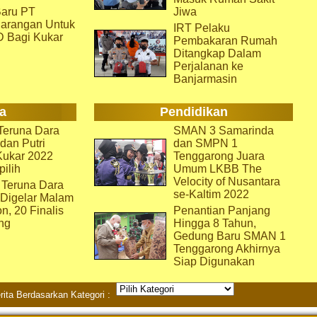
aru PT
Jiwa
arangan Untuk
IRT Pelaku
D Bagi Kukar
Pembakaran Rumah
Ditangkap Dalam
Perjalanan ke
Banjarmasin
a
Pendidikan
eruna Dara
SMAN 3 Samarinda
dan Putri
dan SMPN 1
Kukar 2022
Tenggarong Juara
pilih
Umum LKBB The
Velocity of Nusantara
 Teruna Dara
se-Kaltim 2022
 Digelar Malam
on, 20 Finalis
Penantian Panjang
ng
Hingga 8 Tahun,
Gedung Baru SMAN 1
Tenggarong Akhirnya
Siap Digunakan
rita Berdasarkan Kategori :