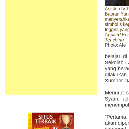
Asisten IV
Basran Yun
menyerahkan
simbolis k
Inggris yang
Applied En
Teaching
Photo:
Ale
belajar di
Sekolah L
yang beras
dilakuka
Sumber Da
Menurut s
Syam, ad
menempuh 
"Pertama,
akan dipe