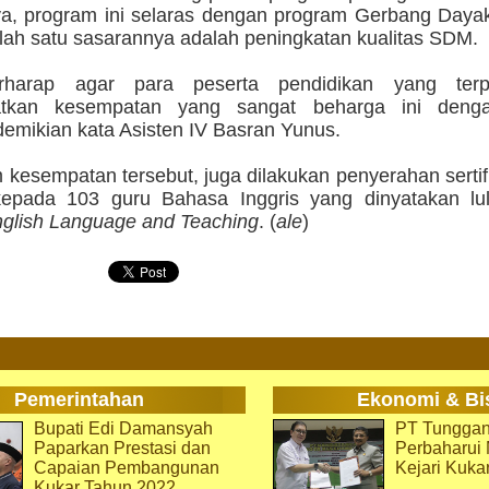
a, program ini selaras dengan program Gerbang Dayak
lah satu sasarannya adalah peningkatan kualitas SDM.
rharap agar para peserta pendidikan yang terpi
tkan kesempatan yang sangat beharga ini denga
demikian kata Asisten IV Basran Yunus.
kesempatan tersebut, juga dilakukan penyerahan sertif
kepada 103 guru Bahasa Inggris yang dinyatakan lul
nglish Language and Teaching
. (
ale
)
Pemerintahan
Ekonomi & Bi
Bupati Edi Damansyah
PT Tunggan
Paparkan Prestasi dan
Perbaharu
Capaian Pembangunan
Kejari Kuka
Kukar Tahun 2022