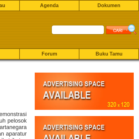
rau
Agenda
Dokumen
Forum
Buku Tamu
monstrasi
uh pelosok
artanegara
n aparatur