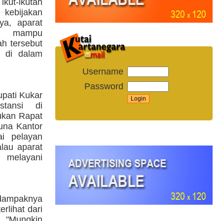
ikut-ikutan
kebijakan
ya, aparat
n mampu
ah tersebut
i di dalam
Username
Password
upati Kukar
stansi di
ukan Rapat
una Kantor
ai pelayan
lau aparat
 melayani
 dampaknya
rlihat dari
. "Mungkin