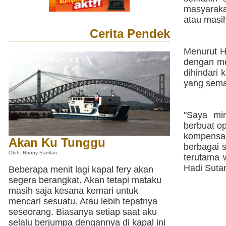
masyaraka
atau masi
Cerita Pendek
Menurut H
dengan me
dihindari
yang sema
"Saya mi
berbuat o
kompensas
Akan Ku Tunggu
berbagai 
Oleh: Rhony Samlan
terutama 
Hadi Sutan
Beberapa menit lagi kapal fery akan
segera berangkat. Akan tetapi mataku
masih saja kesana kemari untuk
mencari sesuatu. Atau lebih tepatnya
seseorang. Biasanya setiap saat aku
selalu berjumpa dengannya di kapal ini