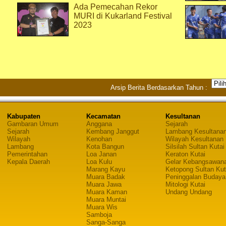
Ada Pemecahan Rekor
MURI di Kukarland Festival
2023
Arsip Berita Berdasarkan Tahun :
Kabupaten
Kecamatan
Kesultanan
Gambaran Umum
Anggana
Sejarah
Sejarah
Kembang Janggut
Lambang Kesultana
Wilayah
Kenohan
Wilayah Kesultanan
Lambang
Kota Bangun
Silsilah Sultan Kutai
Pemerintahan
Loa Janan
Keraton Kutai
Kepala Daerah
Loa Kulu
Gelar Kebangsawan
Marang Kayu
Ketopong Sultan Kut
Muara Badak
Peninggalan Budaya
Muara Jawa
Mitologi Kutai
Muara Kaman
Undang Undang
Muara Muntai
Muara Wis
Samboja
Sanga-Sanga