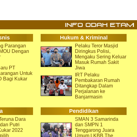
snis
Hukum & Kriminal
g Parangan
Pelaku Teror Masjid
i MOU Dengan
Diringkus Polisi,
r
Mengaku Sering Keluar
Masuk Rumah Sakit
aru PT
Jiwa
arangan Untuk
IRT Pelaku
D Bagi Kukar
Pembakaran Rumah
Ditangkap Dalam
Perjalanan ke
Banjarmasin
a
Pendidikan
eruna Dara
SMAN 3 Samarinda
dan Putri
dan SMPN 1
Kukar 2022
Tenggarong Juara
pilih
Umum LKBB The