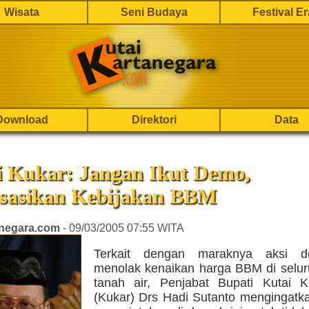
Wisata
Seni Budaya
Festival E
Download
Direktori
Data
i Kukar: Jangan Ikut Demo,
lisasikan Kebijakan BBM
anegara.com
- 09/03/2005 07:55 WITA
Terkait dengan maraknya aksi de
menolak kenaikan harga BBM di selur
tanah air, Penjabat Bupati Kutai K
(Kukar) Drs Hadi Sutanto mengingatka