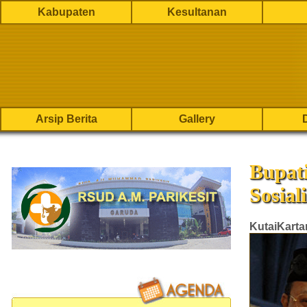
Kabupaten
Kesultanan
Arsip Berita
Gallery
Bupat
Sosia
KutaiKart