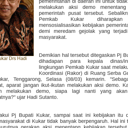
pemerintahan di daerah ini untuk tidak 
melakukan aksi demo menentang 
pemerintah pusat tersebut. Sebalikn
Pemkab Kukar diharapka
mensosialisasikan kebijakan pemerint
demi meredam gejolak yang terjad
masyarakat.
Demikian hal tersebut ditegaskan Pj B
ukar Drs Hadi
dihadapan para kepala dinas/in
lingkungan Pemkab Kukar saat melak
Koordinasi (Rakor) di Ruang Serba G
ukar, Tenggarong, Selasa (08/03) kemarin. "Sebag
t, aparat jangan ikut-ikutan melakukan aksi demo. Ka
ah melakukan demo, siapa lagi nanti yang akan
tnya?" ujar Hadi Sutanto.
kui Pj Bupati Kukar, sampai saat ini kebijakan itu
asyarakat di Kukar tidak banyak berpengaruh. Hal ini te
urutnya gerakan aksi menentang kebijakan tersebut