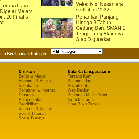
Velocity of Nusantara
 Teruna Dara
se-Kaltim 2022
 Digelar Malam
on, 20 Finalis
Penantian Panjang
ng
Hingga 8 Tahun,
Gedung Baru SMAN 1
Tenggarong Akhirnya
Siap Digunakan
rita Berdasarkan Kategori :
Direktori
KutaiKartanegara.com
Berita & Media
Tentang Kami
Ekonomi & Bisnis
Pasang Iklan
Kesehatan
Advertorial
Komputer & Internet
Web Design
Olahraga
Pedoman Media Siber
Pemerintahan
Isi Buku Tamu
Pendidikan
Lihat Buku Tamu
Rekreasi & Wisata
Seni & Hiburan
Sosial Budaya