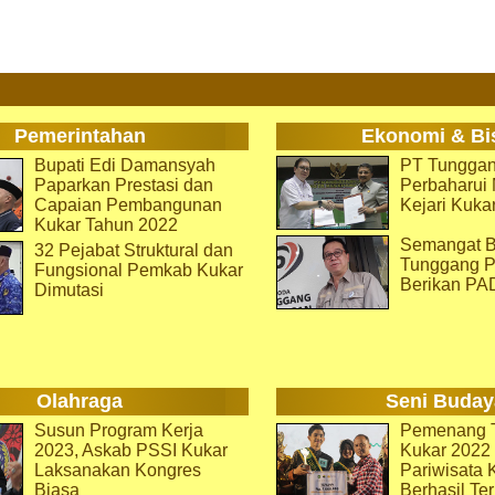
Pemerintahan
Ekonomi & Bi
Bupati Edi Damansyah
PT Tunggan
Paparkan Prestasi dan
Perbaharu
Capaian Pembangunan
Kejari Kuka
Kukar Tahun 2022
Semangat B
32 Pejabat Struktural dan
Tunggang P
Fungsional Pemkab Kukar
Berikan PA
Dimutasi
Olahraga
Seni Buday
Susun Program Kerja
Pemenang T
2023, Askab PSSI Kukar
Kukar 2022 
Laksanakan Kongres
Pariwisata 
Biasa
Berhasil Ter