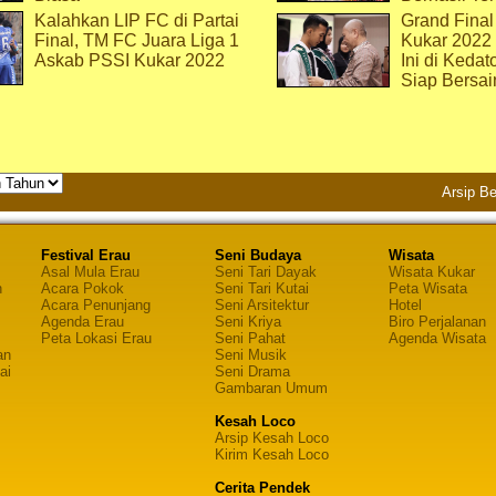
Kalahkan LIP FC di Partai
Grand Final
Final, TM FC Juara Liga 1
Kukar 2022
Askab PSSI Kukar 2022
Ini di Kedat
Siap Bersai
Arsip Be
Festival Erau
Seni Budaya
Wisata
Asal Mula Erau
Seni Tari Dayak
Wisata Kukar
n
Acara Pokok
Seni Tari Kutai
Peta Wisata
Acara Penunjang
Seni Arsitektur
Hotel
Agenda Erau
Seni Kriya
Biro Perjalanan
Peta Lokasi Erau
Seni Pahat
Agenda Wisata
an
Seni Musik
ai
Seni Drama
Gambaran Umum
Kesah Loco
Arsip Kesah Loco
Kirim Kesah Loco
Cerita Pendek