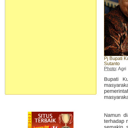
Pj Bupati K
Sutanto
Photo
: Agri
Bupati K
masyaraka
pemerint
masyaraka
Namun dia
terhadap m
semakin s