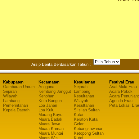
Arsip Berita Berdasarkan Tahun :
Kabupaten
Kecamatan
Kesultanan
Festival Erau
Gambaran Umum
Anggana
Sejarah
Asal Mula Erau
Sejarah
Kembang Janggut
Lambang
Acara Pokok
Wilayah
Kenohan
Kesultanan
Acara Penunjan
Lambang
Kota Bangun
Wilayah
Agenda Erau
Pemerintahan
Loa Janan
Kesultanan
Peta Lokasi Era
Kepala Daerah
Loa Kulu
Silsilah Sultan
Marang Kayu
Kutai
Muara Badak
Keraton Kutai
Muara Jawa
Gelar
Muara Kaman
Kebangsawanan
Muara Muntai
Ketopong Sultan
Muara Wis
Kutai