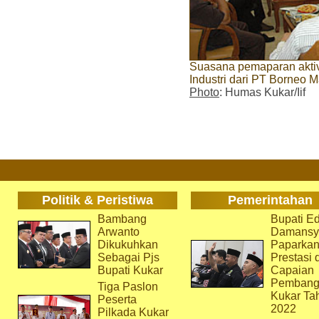
Suasana pemaparan akti
Industri dari PT Borneo 
Photo
: Humas Kukar/Iif
Politik & Peristiwa
Pemerintahan
Bambang
Bupati Ed
Arwanto
Damansy
Dikukuhkan
Paparka
Sebagai Pjs
Prestasi 
Bupati Kukar
Capaian
Pembang
Tiga Paslon
Kukar Ta
Peserta
2022
Pilkada Kukar