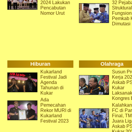
2024 Lakukan
32 Pejab
Pencabutan
Struktura
Nomor Urut
Fungsion
Pemkab 
Dimutasi
Hiburan
Olahraga
Kukarland
Susun Pr
Festival Jadi
Kerja 202
Agenda
Askab P
Tahunan di
Kukar
Kukar
Laksana
Kongres 
Ada
Pemecahan
Kalahkan
Rekor MURI di
FC di Par
Kukarland
Final, T
Festival 2023
Juara Lig
Askab P
Kukar 20