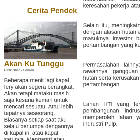
keresahan pekerja atau
Cerita Pendek
Selain itu, meningkat
dengan alasan hutan a
masuknya investor b
pertambangan yang kur
Akan Ku Tunggu
Permasalahan lainny
rawannya gangguan
Oleh: Rhony Samlan
hutan serta kerusakan j
Beberapa menit lagi kapal
pertambangan.
fery akan segera berangkat.
Akan tetapi mataku masih
saja kesana kemari untuk
Lahan HTI yang ter
mencari sesuatu. Atau lebih
pembangunan indru
tepatnya seseorang.
memperoleh lahan y
Biasanya setiap saat aku
indrustri Pulp.
selalu berjumpa dengannya
di kapal ini atau kapal
satunya. Mengantri atau