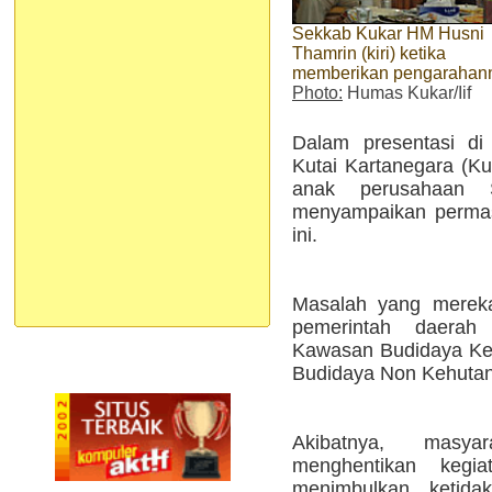
Sekkab Kukar HM Husni
Thamrin (kiri) ketika
memberikan pengarahan
Photo:
Humas Kukar/Iif
Dalam presentasi di
Kutai Kartanegara (K
anak perusahaan 
menyampaikan permas
ini.
Masalah yang mereka
pemerintah daera
Kawasan Budidaya Ke
Budidaya Non Kehuta
Akibatnya, masya
menghentikan keg
menimbulkan ketidak