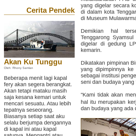
yang digelar secara k
Cerita Pendek
di dalam kota Tenggar
di Museum Mulawarman 
Demikian hal ter
Tenggarong Syamsul 
digelar di gedung L
kemarin.
Akan Ku Tunggu
Dikatakan pimpinan Bin
yang dipimpinnya ke
Oleh: Rhony Samlan
sebagai institusi penge
Beberapa menit lagi kapal
seni dan budaya yang t
fery akan segera berangkat.
Akan tetapi mataku masih
"Kami tidak akan menja
saja kesana kemari untuk
hal itu merupakan ke
mencari sesuatu. Atau lebih
dan budaya yang ada d
tepatnya seseorang.
Biasanya setiap saat aku
selalu berjumpa dengannya
di kapal ini atau kapal
satunya. Mengantri atau