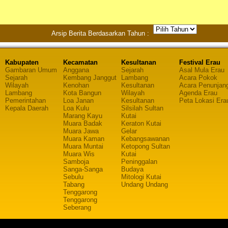
Arsip Berita Berdasarkan Tahun :
Kabupaten
Kecamatan
Kesultanan
Festival Erau
Gambaran Umum
Anggana
Sejarah
Asal Mula Erau
Sejarah
Kembang Janggut
Lambang
Acara Pokok
Wilayah
Kenohan
Kesultanan
Acara Penunjan
Lambang
Kota Bangun
Wilayah
Agenda Erau
Pemerintahan
Loa Janan
Kesultanan
Peta Lokasi Era
Kepala Daerah
Loa Kulu
Silsilah Sultan
Marang Kayu
Kutai
Muara Badak
Keraton Kutai
Muara Jawa
Gelar
Muara Kaman
Kebangsawanan
Muara Muntai
Ketopong Sultan
Muara Wis
Kutai
Samboja
Peninggalan
Sanga-Sanga
Budaya
Sebulu
Mitologi Kutai
Tabang
Undang Undang
Tenggarong
Tenggarong
Seberang