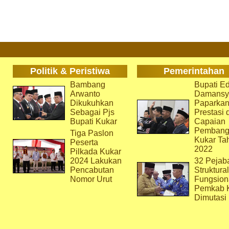
Politik & Peristiwa
Pemerintahan
Bambang
Bupati Ed
Arwanto
Damansy
Dikukuhkan
Paparka
Sebagai Pjs
Prestasi 
Bupati Kukar
Capaian
Pembang
Tiga Paslon
Kukar Ta
Peserta
2022
Pilkada Kukar
2024 Lakukan
32 Pejab
Pencabutan
Struktura
Nomor Urut
Fungsion
Pemkab 
Dimutasi