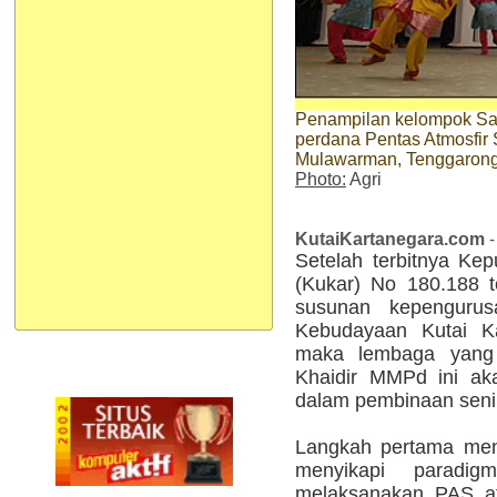
Penampilan kelompok Sa
perdana Pentas Atmosfir
Mulawarman, Tenggarong,
Photo:
Agri
KutaiKartanegara.com
-
Setelah terbitnya Kep
(Kukar) No 180.188 te
susunan kepenguru
Kebudayaan Kutai Ka
maka lembaga yang 
Khaidir MMPd ini ak
dalam pembinaan seni 
Langkah pertama men
menyikapi paradi
melaksanakan PAS at