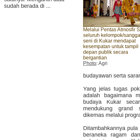
sudah berada di ...
Melalui Pentas Atmosfir S
seluruh kelompok/sangga
seni di Kukar mendapat
kesempatan untuk tampil 
depan publik secara
bergantian
Photo
: Agri
budayawan serta saran
Yang jelas tugas po
adalah bagaimana m
budaya Kukar seca
mendukung grand 
dikemas melalui progr
Ditambahkannya pula 
beraneka ragam dan 