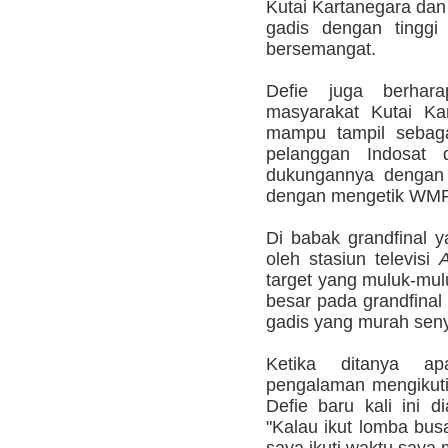
Kutai Kartanegara dan
gadis dengan tingg
bersemangat.
Defie juga berha
masyarakat Kutai Ka
mampu tampil sebaga
pelanggan Indosat 
dukungannya dengan
dengan mengetik WMR 
Di babak grandfinal y
oleh stasiun televisi
target yang muluk-m
besar pada grandfinal
gadis yang murah seny
Ketika ditanya ap
pengalaman mengikuti
Defie baru kali ini 
"Kalau ikut lomba busa
saya ikuti waktu saya 