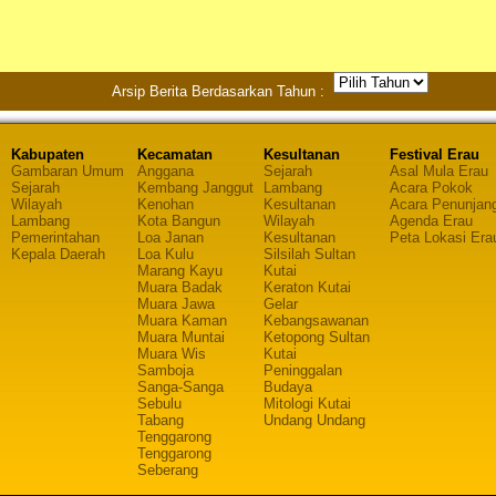
Arsip Berita Berdasarkan Tahun :
Kabupaten
Kecamatan
Kesultanan
Festival Erau
Gambaran Umum
Anggana
Sejarah
Asal Mula Erau
Sejarah
Kembang Janggut
Lambang
Acara Pokok
Wilayah
Kenohan
Kesultanan
Acara Penunjan
Lambang
Kota Bangun
Wilayah
Agenda Erau
Pemerintahan
Loa Janan
Kesultanan
Peta Lokasi Era
Kepala Daerah
Loa Kulu
Silsilah Sultan
Marang Kayu
Kutai
Muara Badak
Keraton Kutai
Muara Jawa
Gelar
Muara Kaman
Kebangsawanan
Muara Muntai
Ketopong Sultan
Muara Wis
Kutai
Samboja
Peninggalan
Sanga-Sanga
Budaya
Sebulu
Mitologi Kutai
Tabang
Undang Undang
Tenggarong
Tenggarong
Seberang