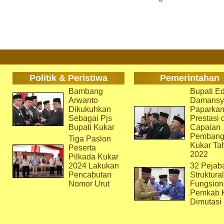
Politik & Peristiwa
Pemerintahan
Bambang
Bupati Ed
Arwanto
Damansy
Dikukuhkan
Paparka
Sebagai Pjs
Prestasi 
Bupati Kukar
Capaian
Pembang
Tiga Paslon
Kukar Ta
Peserta
2022
Pilkada Kukar
2024 Lakukan
32 Pejab
Pencabutan
Struktura
Nomor Urut
Fungsion
Pemkab 
Dimutasi