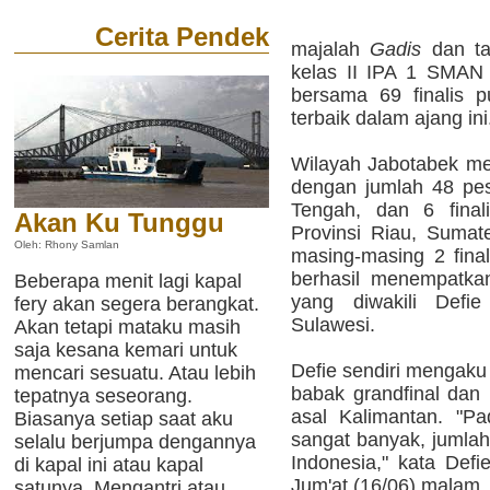
Cerita Pendek
majalah
Gadis
dan ta
kelas II IPA 1 SMAN 
bersama 69 finalis p
terbaik dalam ajang ini
Wilayah Jabotabek men
dengan jumlah 48 pese
Tengah, dan 6 final
Akan Ku Tunggu
Provinsi Riau, Sumat
Oleh: Rhony Samlan
masing-masing 2 final
berhasil menempatkan
Beberapa menit lagi kapal
yang diwakili Defi
fery akan segera berangkat.
Sulawesi.
Akan tetapi mataku masih
saja kesana kemari untuk
Defie sendiri mengak
mencari sesuatu. Atau lebih
babak grandfinal dan m
tepatnya seseorang.
asal Kalimantan. "Pa
Biasanya setiap saat aku
sangat banyak, jumlah
selalu berjumpa dengannya
Indonesia," kata Defi
di kapal ini atau kapal
Jum'at (16/06) malam.
satunya. Mengantri atau