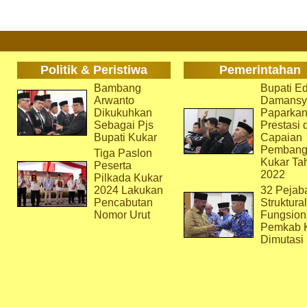
Politik & Peristiwa
Pemerintahan
Bambang
Bupati Ed
Arwanto
Damansy
Dikukuhkan
Paparka
Sebagai Pjs
Prestasi 
Bupati Kukar
Capaian
Pembang
Tiga Paslon
Kukar Ta
Peserta
2022
Pilkada Kukar
2024 Lakukan
32 Pejab
Pencabutan
Struktura
Nomor Urut
Fungsion
Pemkab 
Dimutasi