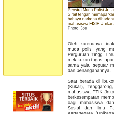
Perwira Muda Polisi Julia
Sirait tengah memaparka
bahaya narkoba dihadap
mahasiswa FISIP Unikart
Photo:
Joe
Oleh karenanya tidak
muda polisi yang ma
Perguruan Tinggi Ilmu
melakukan tugas lapa
sama yaitu seputar 
dan penanganannya.
Saat berada di ibuko
(Kukar), Tenggarong
mahasiswa PTIK Jakart
berkesempatan membe
bagi mahasiswa dan 
Sosial dan Ilmu Pol
Kartanegara (Unikart