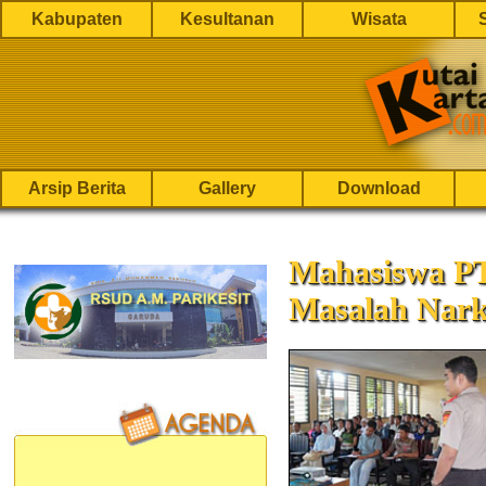
Kabupaten
Kesultanan
Wisata
Arsip Berita
Gallery
Download
Mahasiswa P
Masalah Nark