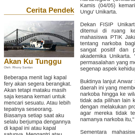
Kamis (04/05) kemar
Cerita Pendek
Ungu' Unikarta.
Dekan FISIP Unikar
ditemui di ruang ke
mahasiswa PTIK Jaka
tentang narkoba bag
sangat positif dan 
akademika Unikarta.
Akan Ku Tunggu
permasalahan yang me
segenap aspek kehidupa
Oleh: Rhony Samlan
Beberapa menit lagi kapal
Buktinya lanjut Anwar 
fery akan segera berangkat.
daerah ini yang memb
Akan tetapi mataku masih
narkoba hingga ke wil
saja kesana kemari untuk
tidak ada pilihan lai
mencari sesuatu. Atau lebih
dengan melakukan pro
tepatnya seseorang.
agar mereka tidak t
Biasanya setiap saat aku
namanya narkoba itu,"
selalu berjumpa dengannya
di kapal ini atau kapal
Sementara mahasis
satunya. Mengantri atau