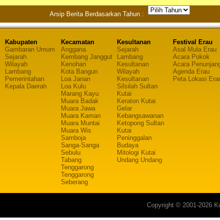
Arsip Berita Berdasarkan Tahun :
Kabupaten
Kecamatan
Kesultanan
Festival Erau
Gambaran Umum
Anggana
Sejarah
Asal Mula Erau
Sejarah
Kembang Janggut
Lambang
Acara Pokok
Wilayah
Kenohan
Kesultanan
Acara Penunjan
Lambang
Kota Bangun
Wilayah
Agenda Erau
Pemerintahan
Loa Janan
Kesultanan
Peta Lokasi Era
Kepala Daerah
Loa Kulu
Silsilah Sultan
Marang Kayu
Kutai
Muara Badak
Keraton Kutai
Muara Jawa
Gelar
Muara Kaman
Kebangsawanan
Muara Muntai
Ketopong Sultan
Muara Wis
Kutai
Samboja
Peninggalan
Sanga-Sanga
Budaya
Sebulu
Mitologi Kutai
Tabang
Undang Undang
Tenggarong
Tenggarong
Seberang
Copyright © 2001-2026 Ku