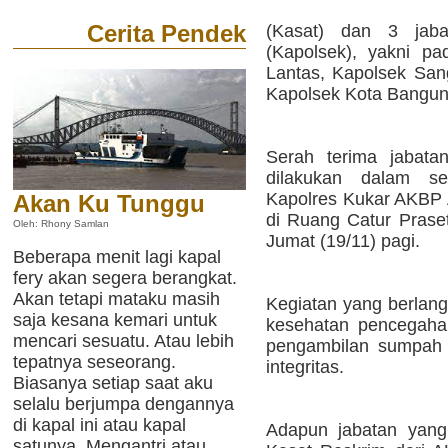
Cerita Pendek
(Kasat) dan 3 jaba
(Kapolsek), yakni pa
Lantas, Kapolsek San
Kapolsek Kota Bangun
Serah terima jabata
dilakukan dalam s
Kapolres Kukar AKBP 
Akan Ku Tunggu
di Ruang Catur Prase
Oleh: Rhony Samlan
Jumat (19/11) pagi.
Beberapa menit lagi kapal
fery akan segera berangkat.
Akan tetapi mataku masih
Kegiatan yang berlan
saja kesana kemari untuk
kesehatan pencegaha
mencari sesuatu. Atau lebih
pengambilan sumpah 
tepatnya seseorang.
integritas.
Biasanya setiap saat aku
selalu berjumpa dengannya
di kapal ini atau kapal
Adapun jabatan yang 
satunya. Mengantri atau