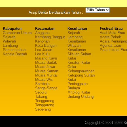
Arsip Berita Berdasarkan Tahun :
Kabupaten
Kecamatan
Kesultanan
Festival Erau
Gambaran Umum
Anggana
Sejarah
Asal Mula Erau
Sejarah
Kembang Janggut
Lambang
Acara Pokok
Wilayah
Kenohan
Kesultanan
Acara Penunjan
Lambang
Kota Bangun
Wilayah
Agenda Erau
Pemerintahan
Loa Janan
Kesultanan
Peta Lokasi Era
Kepala Daerah
Loa Kulu
Silsilah Sultan
Marang Kayu
Kutai
Muara Badak
Keraton Kutai
Muara Jawa
Gelar
Muara Kaman
Kebangsawanan
Muara Muntai
Ketopong Sultan
Muara Wis
Kutai
Samboja
Peninggalan
Sanga-Sanga
Budaya
Sebulu
Mitologi Kutai
Tabang
Undang Undang
Tenggarong
Tenggarong
Seberang
Copyright © 2001-2026 Ku