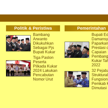
Politik & Peristiwa
Pemerintahan
Bambang
Bupati Ed
Arwanto
Damansy
Dikukuhkan
Paparka
Sebagai Pjs
Prestasi 
Bupati Kukar
Capaian
Pembang
Tiga Paslon
Kukar Ta
Peserta
2022
Pilkada Kukar
2024 Lakukan
32 Pejab
Pencabutan
Struktura
Nomor Urut
Fungsion
Pemkab 
Dimutasi