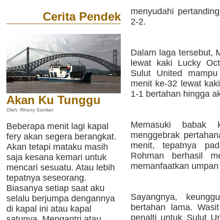
menyudahi pertanding
Cerita Pendek
2-2.
Dalam laga tersebut,
lewat kaki Lucky Oc
Sulut United mamp
menit ke-32 lewat kak
1-1 bertahan hingga a
Akan Ku Tunggu
Oleh: Rhony Samlan
Memasuki babak k
Beberapa menit lagi kapal
menggebrak pertahana
fery akan segera berangkat.
menit, tepatnya pad
Akan tetapi mataku masih
Rohman berhasil m
saja kesana kemari untuk
memanfaatkan umpan s
mencari sesuatu. Atau lebih
tepatnya seseorang.
Biasanya setiap saat aku
Sayangnya, keungg
selalu berjumpa dengannya
bertahan lama. Wasi
di kapal ini atau kapal
penalti untuk Sulut U
satunya. Mengantri atau