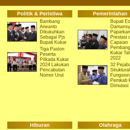
Politik & Peristiwa
Pemerintahan
Bambang
Bupati Ed
Arwanto
Damansy
Dikukuhkan
Paparka
Sebagai Pjs
Prestasi 
Bupati Kukar
Capaian
Pembang
Tiga Paslon
Kukar Ta
Peserta
2022
Pilkada Kukar
2024 Lakukan
32 Pejab
Pencabutan
Struktura
Nomor Urut
Fungsion
Pemkab 
Dimutasi
Hiburan
Olahraga