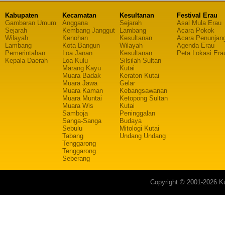
Kabupaten
Kecamatan
Kesultanan
Festival Erau
Gambaran Umum
Anggana
Sejarah
Asal Mula Erau
Sejarah
Kembang Janggut
Lambang
Acara Pokok
Wilayah
Kenohan
Kesultanan
Acara Penunjan
Lambang
Kota Bangun
Wilayah
Agenda Erau
Pemerintahan
Loa Janan
Kesultanan
Peta Lokasi Era
Kepala Daerah
Loa Kulu
Silsilah Sultan
Marang Kayu
Kutai
Muara Badak
Keraton Kutai
Muara Jawa
Gelar
Muara Kaman
Kebangsawanan
Muara Muntai
Ketopong Sultan
Muara Wis
Kutai
Samboja
Peninggalan
Sanga-Sanga
Budaya
Sebulu
Mitologi Kutai
Tabang
Undang Undang
Tenggarong
Tenggarong
Seberang
Copyright © 2001-2026 Ku