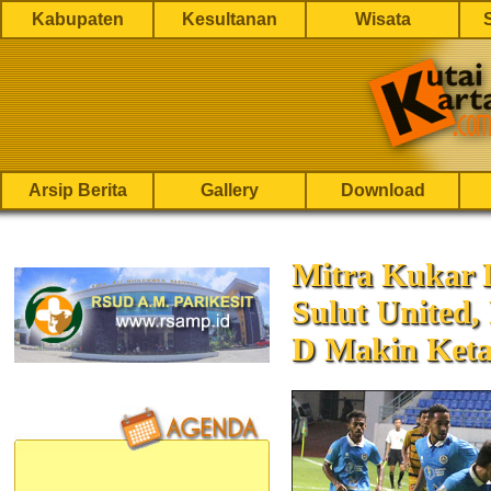
Kabupaten
Kesultanan
Wisata
Arsip Berita
Gallery
Download
Mitra Kukar 
Sulut United,
D Makin Keta