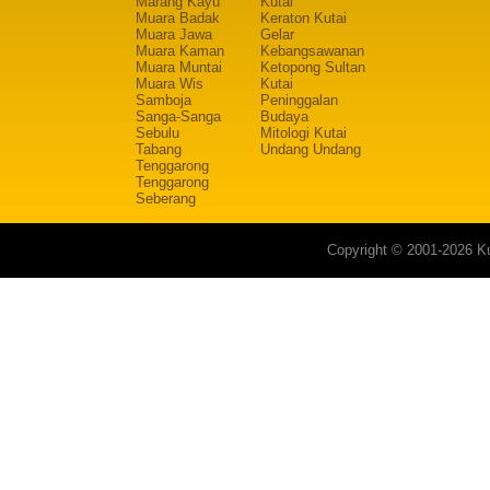
Marang Kayu
Kutai
Muara Badak
Keraton Kutai
Muara Jawa
Gelar
Muara Kaman
Kebangsawanan
Muara Muntai
Ketopong Sultan
Muara Wis
Kutai
Samboja
Peninggalan
Sanga-Sanga
Budaya
Sebulu
Mitologi Kutai
Tabang
Undang Undang
Tenggarong
Tenggarong
Seberang
Copyright © 2001-2026 Ku