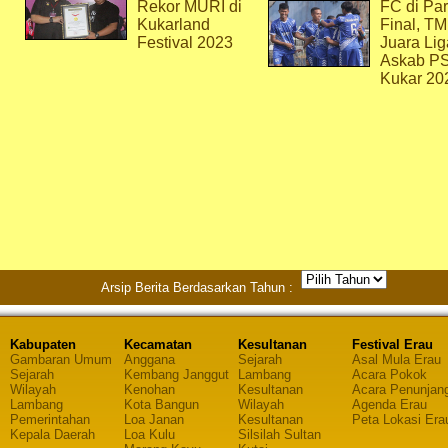
Rekor MURI di
FC di Par
Kukarland
Final, T
Festival 2023
Juara Lig
Askab P
Kukar 20
Arsip Berita Berdasarkan Tahun :
Kabupaten
Kecamatan
Kesultanan
Festival Erau
Gambaran Umum
Anggana
Sejarah
Asal Mula Erau
Sejarah
Kembang Janggut
Lambang
Acara Pokok
Wilayah
Kenohan
Kesultanan
Acara Penunjan
Lambang
Kota Bangun
Wilayah
Agenda Erau
Pemerintahan
Loa Janan
Kesultanan
Peta Lokasi Era
Kepala Daerah
Loa Kulu
Silsilah Sultan