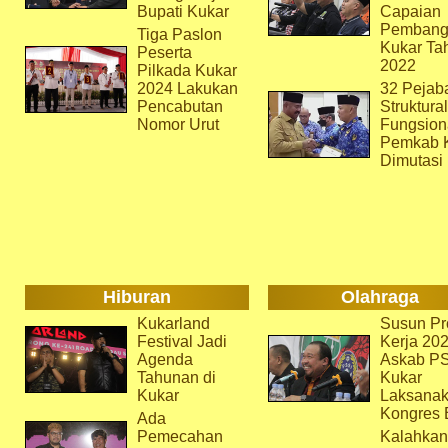
Bupati Kukar
Capaian
Pembang
Tiga Paslon
Kukar Ta
Peserta
2022
Pilkada Kukar
2024 Lakukan
32 Pejab
Pencabutan
Struktura
Nomor Urut
Fungsion
Pemkab 
Dimutasi
Hiburan
Olahraga
Kukarland
Susun Pr
Festival Jadi
Kerja 202
Agenda
Askab P
Tahunan di
Kukar
Kukar
Laksana
Kongres 
Ada
Pemecahan
Kalahkan