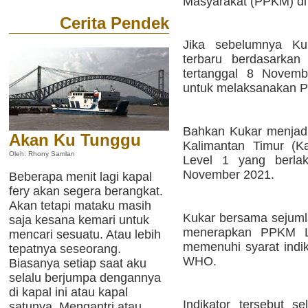
Masyarakat (PPKM) di 
Cerita Pendek
Jika sebelumnya K
terbaru berdasarkan
tertanggal 8 Novemb
untuk melaksanakan P
Bahkan Kukar menjadi 
Akan Ku Tunggu
Kalimantan Timur (K
Oleh: Rhony Samlan
Level 1 yang berla
November 2021.
Beberapa menit lagi kapal
fery akan segera berangkat.
Akan tetapi mataku masih
Kukar bersama sejumla
saja kesana kemari untuk
menerapkan PPKM Le
mencari sesuatu. Atau lebih
memenuhi syarat indik
tepatnya seseorang.
WHO.
Biasanya setiap saat aku
selalu berjumpa dengannya
di kapal ini atau kapal
Indikator tersebut s
satunya. Mengantri atau