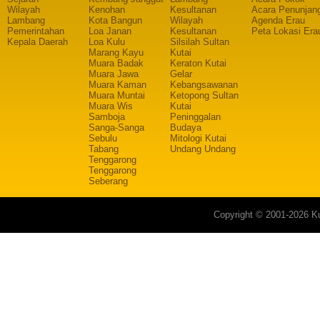
Wilayah
Kenohan
Kesultanan
Acara Penunjan
Lambang
Kota Bangun
Wilayah
Agenda Erau
Pemerintahan
Loa Janan
Kesultanan
Peta Lokasi Era
Kepala Daerah
Loa Kulu
Silsilah Sultan
Marang Kayu
Kutai
Muara Badak
Keraton Kutai
Muara Jawa
Gelar
Muara Kaman
Kebangsawanan
Muara Muntai
Ketopong Sultan
Muara Wis
Kutai
Samboja
Peninggalan
Sanga-Sanga
Budaya
Sebulu
Mitologi Kutai
Tabang
Undang Undang
Tenggarong
Tenggarong
Seberang
Copyright © 2001-2026 Ku