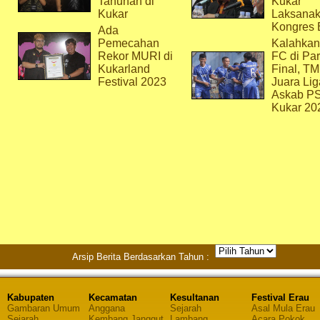
Tahunan di
Kukar
Kukar
Laksana
Kongres 
Ada
Pemecahan
Kalahkan
Rekor MURI di
FC di Par
Kukarland
Final, T
Festival 2023
Juara Lig
Askab P
Kukar 20
Arsip Berita Berdasarkan Tahun :
Kabupaten
Kecamatan
Kesultanan
Festival Erau
Gambaran Umum
Anggana
Sejarah
Asal Mula Erau
Sejarah
Kembang Janggut
Lambang
Acara Pokok