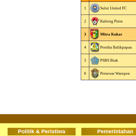
1
Sulut United FC
2
Kalteng Putra
3
Mitra Kukar
4
Persiba Balikpapan
5
PSBS Biak
6
Persewar Waropen
Politik & Peristiwa
Pemerintahan