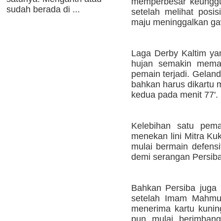
memperbesar keunggul
sudah berada di ...
setelah melihat posis
maju meninggalkan g
Laga Derby Kaltim ya
hujan semakin meman
pemain terjadi. Geland
bahkan harus dikartu 
kedua pada menit 77'.
Kelebihan satu pema
menekan lini Mitra K
mulai bermain defens
demi serangan Persiba
Bahkan Persiba juga
setelah Imam Mahmud
menerima kartu kunin
pun mulai berimbang