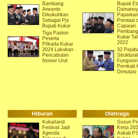
Bambang
Bupati Ed
Arwanto
Damansy
Dikukuhkan
Paparka
Sebagai Pjs
Prestasi 
Bupati Kukar
Capaian
Pembang
Tiga Paslon
Kukar Ta
Peserta
2022
Pilkada Kukar
2024 Lakukan
32 Pejab
Pencabutan
Struktura
Nomor Urut
Fungsion
Pemkab 
Dimutasi
Hiburan
Olahraga
Kukarland
Susun Pr
Festival Jadi
Kerja 202
Agenda
Askab P