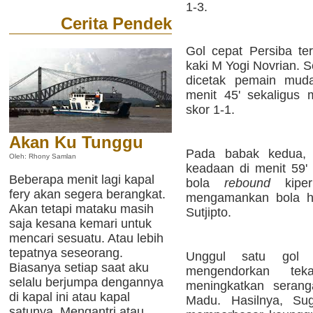
1-3.
Cerita Pendek
Gol cepat Persiba te
kaki M Yogi Novrian. 
dicetak pemain mud
menit 45' sekaligus
skor 1-1.
Akan Ku Tunggu
Pada babak kedua,
Oleh: Rhony Samlan
keadaan di menit 59'
Beberapa menit lagi kapal
bola
rebound
kiper
fery akan segera berangkat.
mengamankan bola ha
Akan tetapi mataku masih
Sutjipto.
saja kesana kemari untuk
mencari sesuatu. Atau lebih
tepatnya seseorang.
Unggul satu gol
Biasanya setiap saat aku
mengendorkan tek
selalu berjumpa dengannya
meningkatkan serang
di kapal ini atau kapal
Madu. Hasilnya, Su
satunya. Mengantri atau