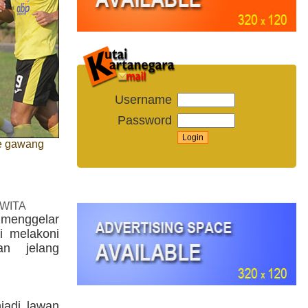
Username
Password
ke gawang
 WITA
enggelar
i melakoni
an jelang
jadi lawan