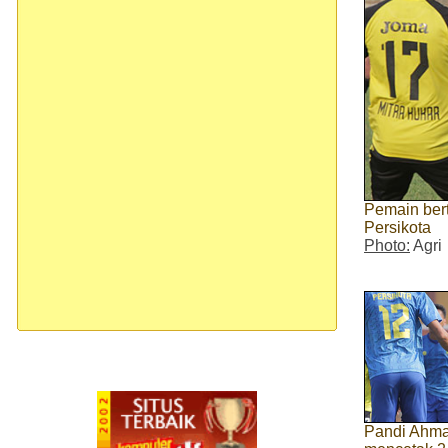
Pemain bert
Persikota
Photo:
Agri
Pandi Ahma