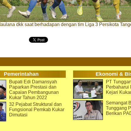
aulana dkk saat berhadapan dengan tim Liga 3 Persikota Tang
Pemerintahan
Ekonomi & Bi
Bupati Edi Damansyah
PT Tunggan
Paparkan Prestasi dan
Perbaharu
Capaian Pembangunan
Kejari Kuka
Kukar Tahun 2022
Semangat B
32 Pejabat Struktural dan
Tunggang P
Fungsional Pemkab Kukar
Berikan PA
Dimutasi