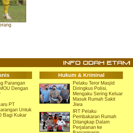
erang
snis
Hukum & Kriminal
g Parangan
Pelaku Teror Masjid
i MOU Dengan
Diringkus Polisi,
r
Mengaku Sering Keluar
Masuk Rumah Sakit
aru PT
Jiwa
arangan Untuk
IRT Pelaku
D Bagi Kukar
Pembakaran Rumah
Ditangkap Dalam
Perjalanan ke
Banjarmasin