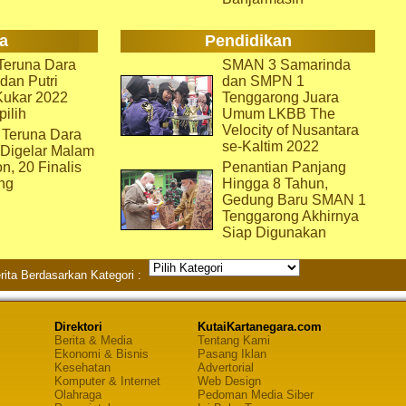
a
Pendidikan
eruna Dara
SMAN 3 Samarinda
dan Putri
dan SMPN 1
Kukar 2022
Tenggarong Juara
pilih
Umum LKBB The
Velocity of Nusantara
 Teruna Dara
se-Kaltim 2022
 Digelar Malam
on, 20 Finalis
Penantian Panjang
ng
Hingga 8 Tahun,
Gedung Baru SMAN 1
Tenggarong Akhirnya
Siap Digunakan
rita Berdasarkan Kategori :
Direktori
KutaiKartanegara.com
Berita & Media
Tentang Kami
Ekonomi & Bisnis
Pasang Iklan
Kesehatan
Advertorial
Komputer & Internet
Web Design
Olahraga
Pedoman Media Siber