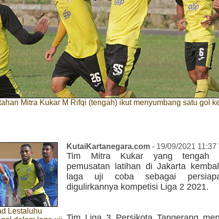
ahan Mitra Kukar M Rifqi (tengah) ikut menyumbang satu gol 
KutaiKartanegara.com
- 19/09/2021 11:37
Tim Mitra Kukar yang tengah m
pemusatan latihan di Jakarta kembal
laga uji coba sebagai persiap
digulirkannya kompetisi Liga 2 2021.
d Lestaluhu
Tim Liga 3 Persikota Tangerang men