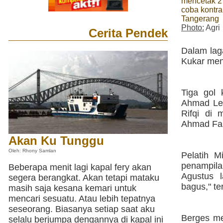
mencetak 2 
coba kontra
Tangerang
Photo:
Agri
Cerita Pendek
Dalam lag
Kukar men
Tiga gol
Ahmad Les
Rifqi di 
Ahmad Far
Akan Ku Tunggu
Oleh: Rhony Samlan
Pelatih 
penampila
Beberapa menit lagi kapal fery akan
Agustus 
segera berangkat. Akan tetapi mataku
bagus," te
masih saja kesana kemari untuk
mencari sesuatu. Atau lebih tepatnya
seseorang. Biasanya setiap saat aku
Berges me
selalu berjumpa dengannya di kapal ini