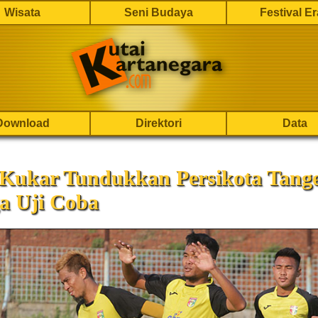
Wisata
Seni Budaya
Festival E
Download
Direktori
Data
 Kukar Tundukkan Persikota Tang
a Uji Coba