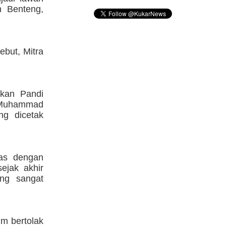
n Benteng,
ebut, Mitra
akan Pandi
n Muhammad
ng dicetak
uas dengan
ejak akhir
ng sangat
m bertolak