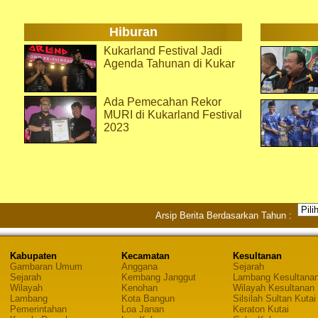
Hiburan
Kukarland Festival Jadi
Agenda Tahunan di Kukar
Ada Pemecahan Rekor
MURI di Kukarland Festival
2023
Arsip Berita Berdasarkan Tahun :
Kabupaten
Kecamatan
Kesultanan
Gambaran Umum
Anggana
Sejarah
Sejarah
Kembang Janggut
Lambang Kesultana
Wilayah
Kenohan
Wilayah Kesultanan
Lambang
Kota Bangun
Silsilah Sultan Kutai
Pemerintahan
Loa Janan
Keraton Kutai