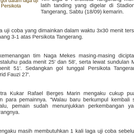
gol dalam laga uji
latih tanding yang digelar di Stadio
 Persikota
Tangerang, Sabtu (18/09) kemarin.
a uji coba yang dimainkan dalam waktu 3x30 menit ters
ang 3-1 atas Persikota Tangerang.
 kemenangan tim Naga Mekes masing-masing dicipt
taluhu pada menit 25' dan 58', serta lewat sundula
menit 51'. Sedangkan gol tunggal Persikota Tangera
id Fauzi 27'.
Mitra Kukar Rafael Berges Marin mengaku cukup p
n para pemainnya. "Walau baru berkumpul kembali s
lalu, pemain sudah menunjukkan perkembangan ya
rangnya.
ngaku masih membutuhkan 1 kali laga uji coba sebelu