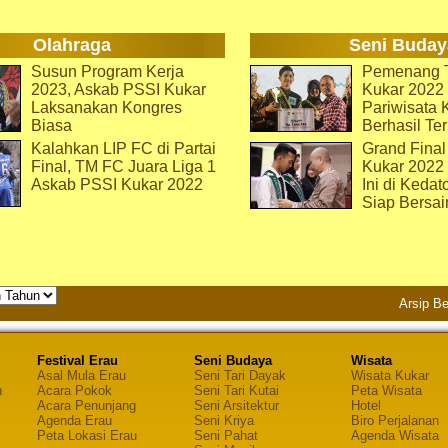
Olahraga
Seni Buday
Susun Program Kerja
Pemenang T
2023, Askab PSSI Kukar
Kukar 2022 
Laksanakan Kongres
Pariwisata 
Biasa
Berhasil Ter
Kalahkan LIP FC di Partai
Grand Final
Final, TM FC Juara Liga 1
Kukar 2022
Askab PSSI Kukar 2022
Ini di Kedat
Siap Bersai
Arsip Be
Festival Erau
Seni Budaya
Wisata
Asal Mula Erau
Seni Tari Dayak
Wisata Kukar
n
Acara Pokok
Seni Tari Kutai
Peta Wisata
Acara Penunjang
Seni Arsitektur
Hotel
Agenda Erau
Seni Kriya
Biro Perjalanan
Peta Lokasi Erau
Seni Pahat
Agenda Wisata