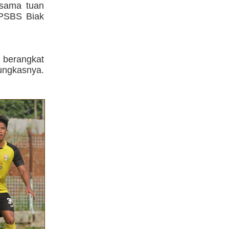
rsama tuan
 PSBS Biak
 berangkat
pungkasnya.