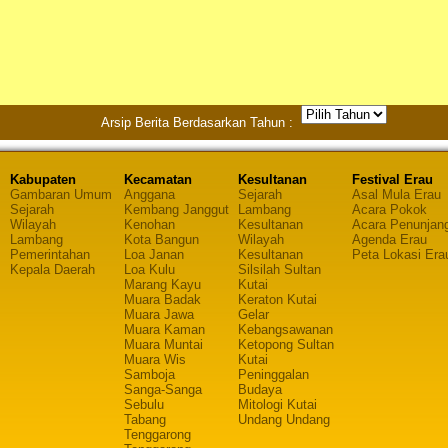
Arsip Berita Berdasarkan Tahun :
Kabupaten
Kecamatan
Kesultanan
Festival Erau
Gambaran Umum
Anggana
Sejarah
Asal Mula Erau
Sejarah
Kembang Janggut
Lambang
Acara Pokok
Wilayah
Kenohan
Kesultanan
Acara Penunjan
Lambang
Kota Bangun
Wilayah
Agenda Erau
Pemerintahan
Loa Janan
Kesultanan
Peta Lokasi Era
Kepala Daerah
Loa Kulu
Silsilah Sultan
Marang Kayu
Kutai
Muara Badak
Keraton Kutai
Muara Jawa
Gelar
Muara Kaman
Kebangsawanan
Muara Muntai
Ketopong Sultan
Muara Wis
Kutai
Samboja
Peninggalan
Sanga-Sanga
Budaya
Sebulu
Mitologi Kutai
Tabang
Undang Undang
Tenggarong