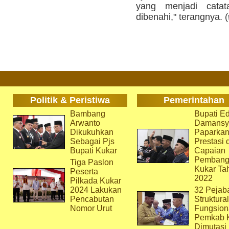
yang menjadi catat
dibenahi," terangnya. (
Politik & Peristiwa
Pemerintahan
Bambang
Bupati Ed
Arwanto
Damansy
Dikukuhkan
Paparka
Sebagai Pjs
Prestasi 
Bupati Kukar
Capaian
Pembang
Tiga Paslon
Kukar Ta
Peserta
2022
Pilkada Kukar
2024 Lakukan
32 Pejab
Pencabutan
Struktura
Nomor Urut
Fungsion
Pemkab 
Dimutasi