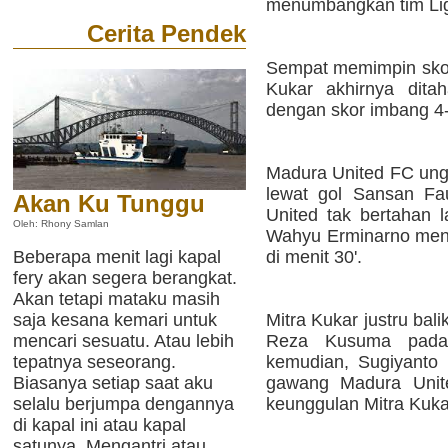
menumbangkan tim Liga
Cerita Pendek
Sempat memimpin skor 
Kukar akhirnya dit
dengan skor imbang 4-
Madura United FC ungg
lewat gol Sansan Fa
Akan Ku Tunggu
United tak bertahan l
Oleh: Rhony Samlan
Wahyu Erminarno menc
di menit 30'.
Beberapa menit lagi kapal
fery akan segera berangkat.
Akan tetapi mataku masih
Mitra Kukar justru ba
saja kesana kemari untuk
Reza Kusuma pada
mencari sesuatu. Atau lebih
kemudian, Sugiyanto
tepatnya seseorang.
gawang Madura Unite
Biasanya setiap saat aku
keunggulan Mitra Kuka
selalu berjumpa dengannya
di kapal ini atau kapal
satunya. Mengantri atau