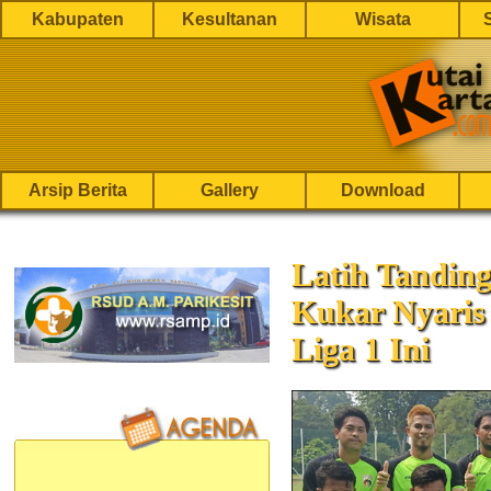
Kabupaten
Kesultanan
Wisata
Arsip Berita
Gallery
Download
Latih Tanding
Kukar Nyari
Liga 1 Ini