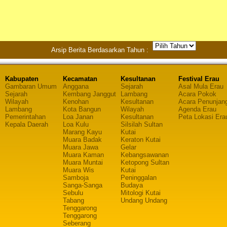
Arsip Berita Berdasarkan Tahun :
Kabupaten
Kecamatan
Kesultanan
Festival Erau
Gambaran Umum
Anggana
Sejarah
Asal Mula Erau
Sejarah
Kembang Janggut
Lambang
Acara Pokok
Wilayah
Kenohan
Kesultanan
Acara Penunjan
Lambang
Kota Bangun
Wilayah
Agenda Erau
Pemerintahan
Loa Janan
Kesultanan
Peta Lokasi Era
Kepala Daerah
Loa Kulu
Silsilah Sultan
Marang Kayu
Kutai
Muara Badak
Keraton Kutai
Muara Jawa
Gelar
Muara Kaman
Kebangsawanan
Muara Muntai
Ketopong Sultan
Muara Wis
Kutai
Samboja
Peninggalan
Sanga-Sanga
Budaya
Sebulu
Mitologi Kutai
Tabang
Undang Undang
Tenggarong
Tenggarong
Seberang