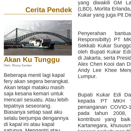
yang diwakili GM L
Cerita Pendek
(LBD), Morlita Erland
Kukar yang juga Plt Di
Penyerahan bantu
Responsibilty) PT MK
Sekkab Kukar Sunggon
oleh Bupati Kukar E
di Jakarta, serta Pres
Akan Ku Tunggu
Alex Chen Kooi dan D
Oleh: Rhony Samlan
Andy Lee Khee Meng
Beberapa menit lagi kapal
Lumpur.
fery akan segera berangkat.
Akan tetapi mataku masih
saja kesana kemari untuk
Bupati Kukar Edi Da
mencari sesuatu. Atau lebih
kepada PT MKH ya
tepatnya seseorang.
penanganan COVID-19
Biasanya setiap saat aku
pada tahun 2008,
selalu berjumpa dengannya
kontribusi yang ba
di kapal ini atau kapal
Kartanegara, khususn
satunya. Mengantri atau