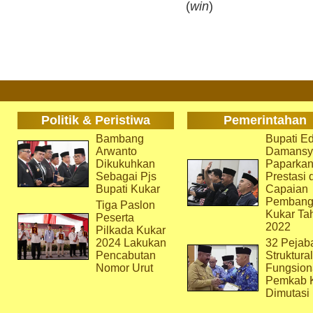
(
win
)
Politik & Peristiwa
Pemerintahan
Bambang
Bupati Ed
Arwanto
Damansy
Dikukuhkan
Paparka
Sebagai Pjs
Prestasi 
Bupati Kukar
Capaian
Pembang
Tiga Paslon
Kukar Ta
Peserta
2022
Pilkada Kukar
2024 Lakukan
32 Pejab
Pencabutan
Struktura
Nomor Urut
Fungsion
Pemkab 
Dimutasi