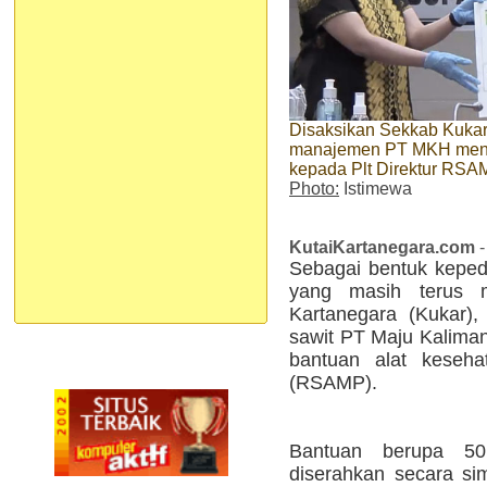
Disaksikan Sekkab Kukar
manajemen PT MKH menye
kepada Plt Direktur RSAM
Photo:
Istimewa
KutaiKartanegara.com
-
Sebagai bentuk keped
yang masih terus m
Kartanegara (Kukar)
sawit PT Maju Kalim
bantuan alat keseh
(RSAMP).
Bantuan berupa 50
diserahkan secara s