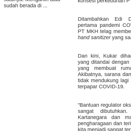
konsesi perkebunan P
sudah berada di ...
Ditambahkan Edi D
pertama pandemi COV
PT MKH telag member
hand sanitizer
yang saa
Dan kini, Kukar dih
yang ditandai dengan
yang membuat ruma
Akibatnya, sarana dan
tidak mendukung lagi
terpapar COVID-19.
"Bantuan regulator ok
sangat dibutuhka
Kartanegara dan ma
pengharagaan dan teri
kita menjadi sangat te