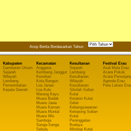
Arsip Berita Berdasarkan Tahun :
Kabupaten
Kecamatan
Kesultanan
Festival Erau
Gambaran Umum
Anggana
Sejarah
Asal Mula Erau
Sejarah
Kembang Janggut
Lambang
Acara Pokok
Wilayah
Kenohan
Kesultanan
Acara Penunjan
Lambang
Kota Bangun
Wilayah
Agenda Erau
Pemerintahan
Loa Janan
Kesultanan
Peta Lokasi Era
Kepala Daerah
Loa Kulu
Silsilah Sultan
Marang Kayu
Kutai
Muara Badak
Keraton Kutai
Muara Jawa
Gelar
Muara Kaman
Kebangsawanan
Muara Muntai
Ketopong Sultan
Muara Wis
Kutai
Samboja
Peninggalan
Sanga-Sanga
Budaya
Sebulu
Mitologi Kutai