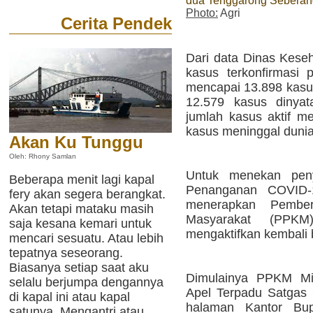
dua Tenggarong Seberan
Photo:
Agri
Cerita Pendek
Dari data Dinas Keseh
kasus terkonfirmasi 
mencapai 13.898 kasus
12.579 kasus dinyat
jumlah kasus aktif m
kasus meninggal duni
Akan Ku Tunggu
Oleh: Rhony Samlan
Untuk menekan peny
Beberapa menit lagi kapal
Penanganan COVID-
fery akan segera berangkat.
menerapkan Pember
Akan tetapi mataku masih
Masyarakat (PPKM
saja kesana kemari untuk
mengaktifkan kembali
mencari sesuatu. Atau lebih
tepatnya seseorang.
Biasanya setiap saat aku
Dimulainya PPKM Mik
selalu berjumpa dengannya
Apel Terpadu Satgas 
di kapal ini atau kapal
halaman Kantor Bup
satunya. Mengantri atau