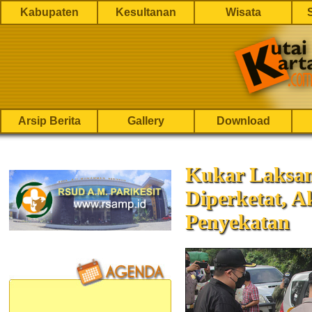
Kabupaten
Kesultanan
Wisata
Arsip Berita
Gallery
Download
Kukar Laksa
Diperketat, A
Penyekatan