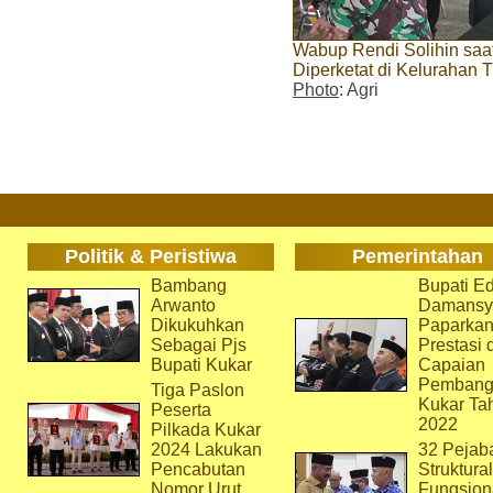
Wabup Rendi Solihin saa
Diperketat di Kelurahan 
Photo
: Agri
Politik & Peristiwa
Pemerintahan
Bambang
Bupati Ed
Arwanto
Damansy
Dikukuhkan
Paparka
Sebagai Pjs
Prestasi 
Bupati Kukar
Capaian
Pembang
Tiga Paslon
Kukar Ta
Peserta
2022
Pilkada Kukar
2024 Lakukan
32 Pejab
Pencabutan
Struktura
Nomor Urut
Fungsion