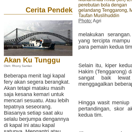
perebutan bola dengan
Cerita Pendek
gelandang Tenggarong, 
Taufan Muslihuddin
Photo:
Agri
melakukan serangan
yang tercipta mampu 
para pemain kedua tim
Akan Ku Tunggu
Selain itu, kiper ked
Oleh: Rhony Samlan
Hakim (Tenggarong) d
Beberapa menit lagi kapal
sangat baik lewat
fery akan segera berangkat.
menggagalkan beberap
Akan tetapi mataku masih
saja kesana kemari untuk
mencari sesuatu. Atau lebih
Hingga wasit meniup p
tepatnya seseorang.
pertandingan, skor a
Biasanya setiap saat aku
kedua tim.
selalu berjumpa dengannya
di kapal ini atau kapal
satunya. Mengantri atau