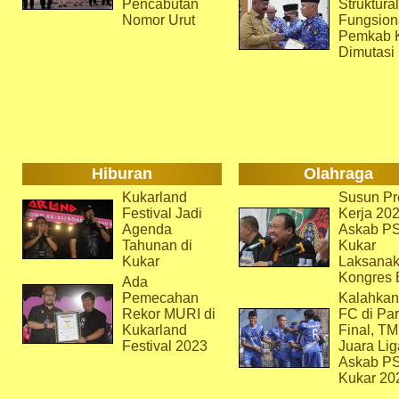
Pencabutan
Struktura
Nomor Urut
Fungsion
Pemkab 
Dimutasi
Hiburan
Olahraga
Kukarland
Susun Pr
Festival Jadi
Kerja 202
Agenda
Askab P
Tahunan di
Kukar
Kukar
Laksana
Kongres 
Ada
Pemecahan
Kalahkan
Rekor MURI di
FC di Par
Kukarland
Final, T
Festival 2023
Juara Lig
Askab P
Kukar 20