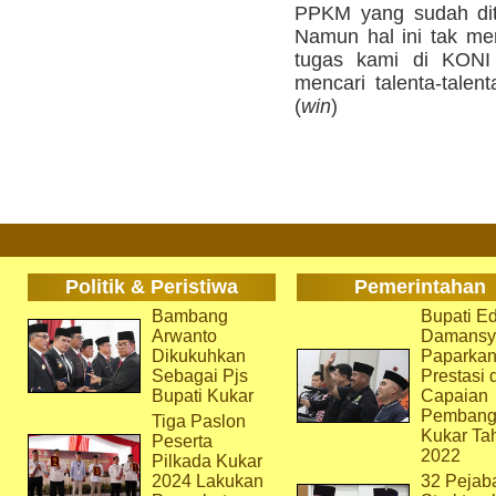
PPKM yang sudah dit
Namun hal ini tak men
tugas kami di KONI
mencari talenta-talen
(
win
)
Politik & Peristiwa
Pemerintahan
Bambang
Bupati Ed
Arwanto
Damansy
Dikukuhkan
Paparka
Sebagai Pjs
Prestasi 
Bupati Kukar
Capaian
Pembang
Tiga Paslon
Kukar Ta
Peserta
2022
Pilkada Kukar
2024 Lakukan
32 Pejab