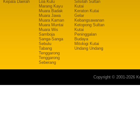
Kepala Daerah
Loa Kulu
Silsilah Sultan
Marang Kayu
Kutai
Muara Badak
Keraton Kutai
Muara Jawa
Gelar
Muara Kaman
Kebangsawanan
Muara Muntai
Ketopong Sultan
Muara Wis
Kutai
Samboja
Peninggalan
Sanga-Sanga
Budaya
Sebulu
Mitologi Kutai
Tabang
Undang Undang
Tenggarong
Tenggarong
Seberang
Copyright © 2001-2026 Ku