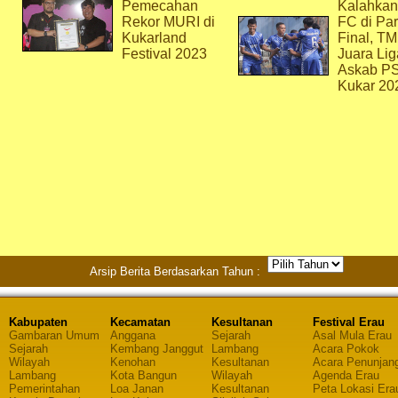
Pemecahan
Kalahkan
Rekor MURI di
FC di Par
Kukarland
Final, T
Festival 2023
Juara Lig
Askab P
Kukar 20
Arsip Berita Berdasarkan Tahun :
Kabupaten
Kecamatan
Kesultanan
Festival Erau
Gambaran Umum
Anggana
Sejarah
Asal Mula Erau
Sejarah
Kembang Janggut
Lambang
Acara Pokok
Wilayah
Kenohan
Kesultanan
Acara Penunjan
Lambang
Kota Bangun
Wilayah
Agenda Erau
Pemerintahan
Loa Janan
Kesultanan
Peta Lokasi Era