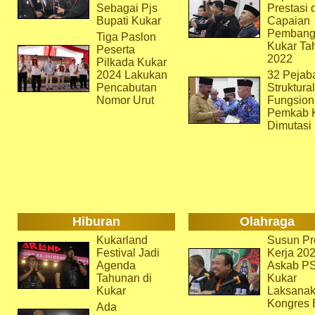
Sebagai Pjs
Prestasi 
Bupati Kukar
Capaian
Pembang
Tiga Paslon
Kukar Ta
Peserta
2022
Pilkada Kukar
2024 Lakukan
32 Pejab
Pencabutan
Struktura
Nomor Urut
Fungsion
Pemkab 
Dimutasi
Hiburan
Olahraga
Kukarland
Susun Pr
Festival Jadi
Kerja 202
Agenda
Askab P
Tahunan di
Kukar
Kukar
Laksana
Kongres 
Ada