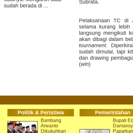
Subrata.
sudah berada di ...
Pelaksanaan TC di Ja
selama kurang lebih 1
langsung mengikuti k
akan dibagi dalam be
tournament
. Diperkir
sudah dimulai, tapi k
dan drawing pembagia
(
win
)
Politik & Peristiwa
Pemerintahan
Bambang
Bupati Ed
Arwanto
Damansy
Dikukuhkan
Paparka