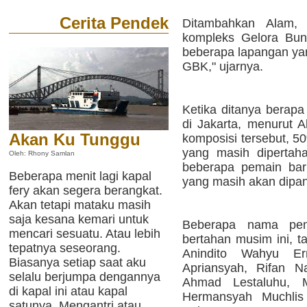
Cerita Pendek
Ditambahkan Alam, 
kompleks Gelora Bun
beberapa lapangan yan
GBK," ujarnya.
Ketika ditanya berap
di Jakarta, menurut A
Akan Ku Tunggu
komposisi tersebut, 
yang masih dipertah
Oleh: Rhony Samlan
beberapa pemain bar
Beberapa menit lagi kapal
yang masih akan dipan
fery akan segera berangkat.
Akan tetapi mataku masih
saja kesana kemari untuk
Beberapa nama pe
mencari sesuatu. Atau lebih
bertahan musim ini, t
tepatnya seseorang.
Anindito Wahyu Erm
Biasanya setiap saat aku
Apriansyah, Rifan N
selalu berjumpa dengannya
Ahmad Lestaluhu, M
di kapal ini atau kapal
Hermansyah Muchli
satunya. Mengantri atau