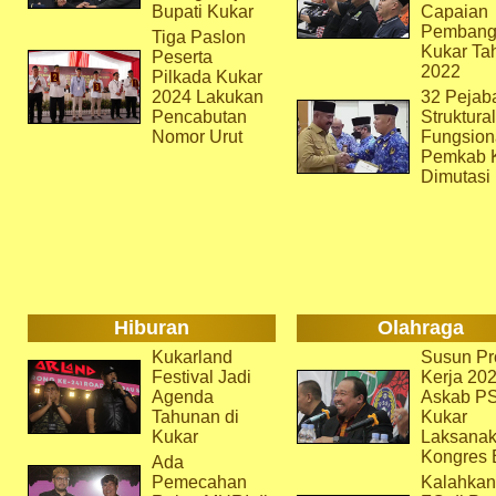
Bupati Kukar
Capaian
Pembang
Tiga Paslon
Kukar Ta
Peserta
2022
Pilkada Kukar
2024 Lakukan
32 Pejab
Pencabutan
Struktura
Nomor Urut
Fungsion
Pemkab 
Dimutasi
Hiburan
Olahraga
Kukarland
Susun Pr
Festival Jadi
Kerja 202
Agenda
Askab P
Tahunan di
Kukar
Kukar
Laksana
Kongres 
Ada
Pemecahan
Kalahkan