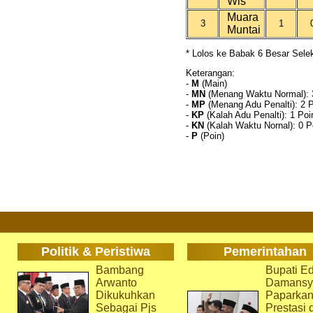
Wis
Muara
3
1
Muntai
* Lolos ke Babak 6 Besar Sel
Keterangan:
-
M
(Main)
-
MN
(Menang Waktu Normal): 
-
MP
(Menang Adu Penalti): 2 
-
KP
(Kalah Adu Penalti): 1 Poi
-
KN
(Kalah Waktu Nornal): 0 P
-
P
(Poin)
Politik & Peristiwa
Pemerintahan
Bambang
Bupati Ed
Arwanto
Damansy
Dikukuhkan
Paparka
Sebagai Pjs
Prestasi 