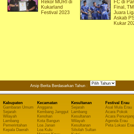
Rekor MURI di
FC di Par
Kukarland
Final, T
Festival 2023
Juara Lig
Askab P
Kukar 20
Arsip Berita Berdasarkan Tahun :
Kabupaten
Kecamatan
Kesultanan
Festival Erau
Gambaran Umum
Anggana
Sejarah
Asal Mula Erau
Sejarah
Kembang Janggut
Lambang
Acara Pokok
Wilayah
Kenohan
Kesultanan
Acara Penunjan
Lambang
Kota Bangun
Wilayah
Agenda Erau
Pemerintahan
Loa Janan
Kesultanan
Peta Lokasi Era
Kepala Daerah
Loa Kulu
Silsilah Sultan