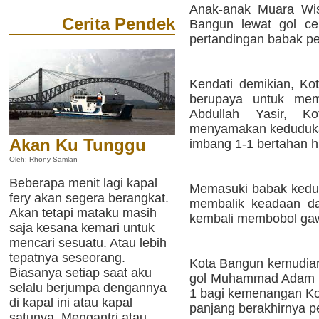
Anak-anak Muara Wis
Cerita Pendek
Bangun lewat gol c
pertandingan babak pe
Kendati demikian, Ko
berupaya untuk mem
Abdullah Yasir, K
menyamakan kedudukan 
Akan Ku Tunggu
imbang 1-1 bertahan h
Oleh: Rhony Samlan
Beberapa menit lagi kapal
Memasuki babak kedua
fery akan segera berangkat.
membalik keadaan dan
Akan tetapi mataku masih
kembali membobol gaw
saja kesana kemari untuk
mencari sesuatu. Atau lebih
tepatnya seseorang.
Kota Bangun kemudia
Biasanya setiap saat aku
gol Muhammad Adam Ya
selalu berjumpa dengannya
1 bagi kemenangan Kot
di kapal ini atau kapal
panjang berakhirnya pe
satunya. Mengantri atau