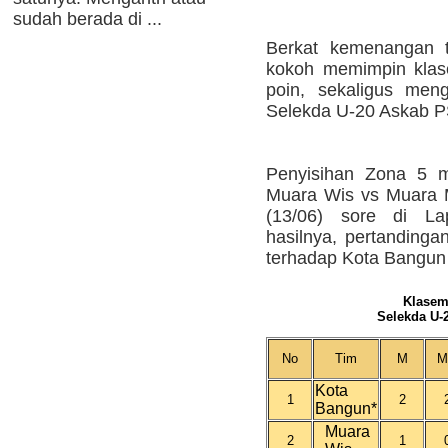
sudah berada di ...
Berkat kemenangan t
kokoh memimpin klas
poin, sekaligus men
Selekda U-20 Askab P
Penyisihan Zona 5 m
Muara Wis vs Muara M
(13/06) sore di L
hasilnya, pertandinga
terhadap Kota Bangun y
Klasem
Selekda U-
No
Tim
M
M
Kota
1
2
Bangun*
Muara
2
1