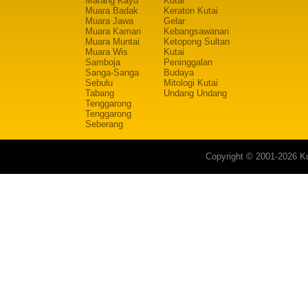
Marang Kayu
Kutai
Muara Badak
Keraton Kutai
Muara Jawa
Gelar
Muara Kaman
Kebangsawanan
Muara Muntai
Ketopong Sultan
Muara Wis
Kutai
Samboja
Peninggalan
Sanga-Sanga
Budaya
Sebulu
Mitologi Kutai
Tabang
Undang Undang
Tenggarong
Tenggarong
Seberang
Copyright © 2001-2026 Ku