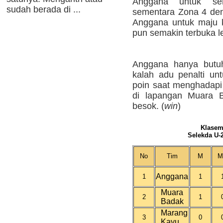
Anggana untuk se
sudah berada di ...
sementara Zona 4 de
Anggana untuk maju 
pun semakin terbuka l
Anggana hanya butuh
kalah adu penalti u
poin saat menghadapi
di lapangan Muara B
besok. (
win
)
Klasem
Selekda U-
No
Tim
M
M
Anggana
1
1
Muara
2
1
Badak
Marang
3
0
Kayu