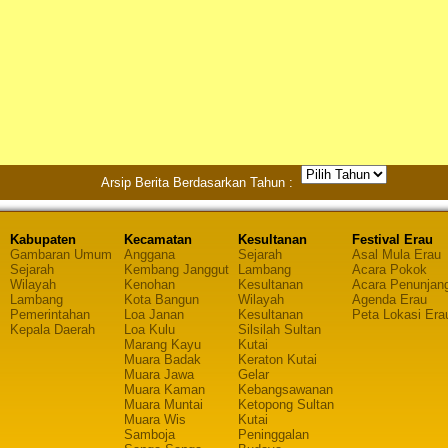
Arsip Berita Berdasarkan Tahun :
Kabupaten
Kecamatan
Kesultanan
Festival Erau
Gambaran Umum
Anggana
Sejarah
Asal Mula Erau
Sejarah
Kembang Janggut
Lambang
Acara Pokok
Wilayah
Kenohan
Kesultanan
Acara Penunjan
Lambang
Kota Bangun
Wilayah
Agenda Erau
Pemerintahan
Loa Janan
Kesultanan
Peta Lokasi Era
Kepala Daerah
Loa Kulu
Silsilah Sultan
Marang Kayu
Kutai
Muara Badak
Keraton Kutai
Muara Jawa
Gelar
Muara Kaman
Kebangsawanan
Muara Muntai
Ketopong Sultan
Muara Wis
Kutai
Samboja
Peninggalan