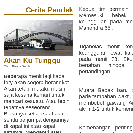
Cerita Pendek
Kedua tim bermain 
Memasuki babak
keunggulan pada men
Mahendra 65'.
Tigabelas menit ke
keunggulan lewat ka
pada menit 78'. Sko
Akan Ku Tunggu
bertahan hingga 
Oleh: Rhony Samlan
pertandingan.
Beberapa menit lagi kapal
fery akan segera berangkat.
Akan tetapi mataku masih
Muara Badak baru bi
saja kesana kemari untuk
pada tambahan waktu 4
mencari sesuatu. Atau lebih
membobol gawang An
tepatnya seseorang.
akhir 1-2 untuk keme
Biasanya setiap saat aku
selalu berjumpa dengannya
di kapal ini atau kapal
Kemenangan pentin
satunya. Mengantri atau