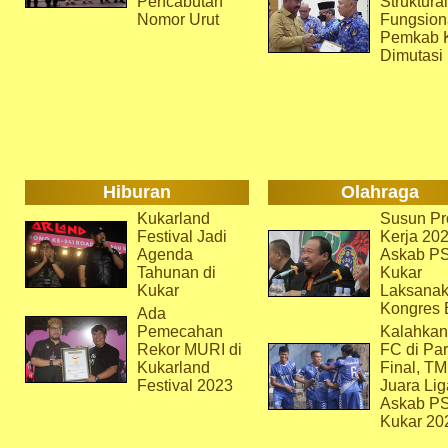
Pencabutan
Struktura
Nomor Urut
Fungsion
Pemkab 
Dimutasi
Hiburan
Olahraga
Kukarland
Susun Pr
Festival Jadi
Kerja 202
Agenda
Askab P
Tahunan di
Kukar
Kukar
Laksana
Kongres 
Ada
Pemecahan
Kalahkan
Rekor MURI di
FC di Par
Kukarland
Final, T
Festival 2023
Juara Lig
Askab P
Kukar 20