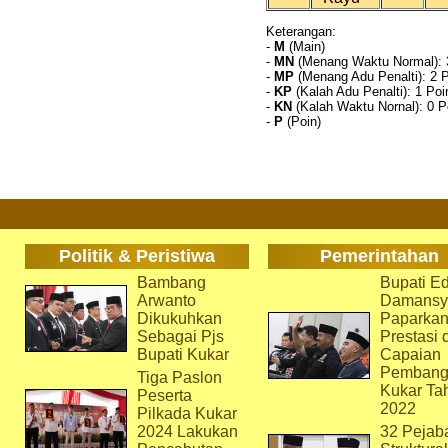
Keterangan:
-
M
(Main)
-
MN
(Menang Waktu Normal): 
-
MP
(Menang Adu Penalti): 2 
-
KP
(Kalah Adu Penalti): 1 Poi
-
KN
(Kalah Waktu Nornal): 0 P
-
P
(Poin)
Politik & Peristiwa
Pemerintahan
Bambang
Bupati Ed
Arwanto
Damansy
Dikukuhkan
Paparka
Sebagai Pjs
Prestasi 
Bupati Kukar
Capaian
Pembang
Tiga Paslon
Kukar Ta
Peserta
2022
Pilkada Kukar
2024 Lakukan
32 Pejab