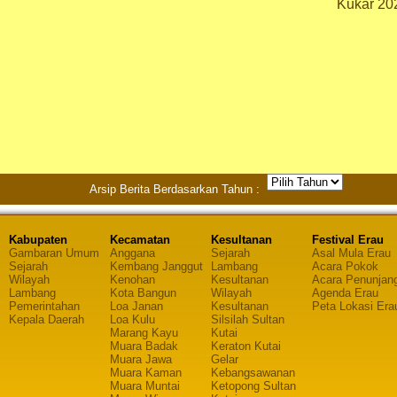
Kukar 20
Arsip Berita Berdasarkan Tahun :
Kabupaten
Kecamatan
Kesultanan
Festival Erau
Gambaran Umum
Anggana
Sejarah
Asal Mula Erau
Sejarah
Kembang Janggut
Lambang
Acara Pokok
Wilayah
Kenohan
Kesultanan
Acara Penunjan
Lambang
Kota Bangun
Wilayah
Agenda Erau
Pemerintahan
Loa Janan
Kesultanan
Peta Lokasi Era
Kepala Daerah
Loa Kulu
Silsilah Sultan
Marang Kayu
Kutai
Muara Badak
Keraton Kutai
Muara Jawa
Gelar
Muara Kaman
Kebangsawanan
Muara Muntai
Ketopong Sultan