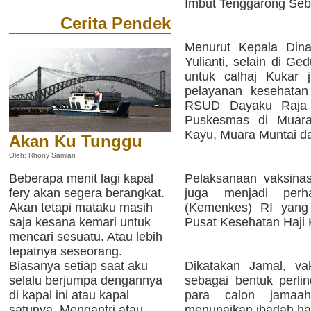
Imbut Tenggarong Seb
Cerita Pendek
Menurut Kepala Dina
Yulianti, selain di Ge
untuk calhaj Kukar 
pelayanan kesehatan
RSUD Dayaku Raja 
Puskesmas di Muar
Kayu, Muara Muntai d
Akan Ku Tunggu
Oleh: Rhony Samlan
Pelaksanaan vaksinas
Beberapa menit lagi kapal
juga menjadi perh
fery akan segera berangkat.
(Kemenkes) RI yang 
Akan tetapi mataku masih
Pusat Kesehatan Haji
saja kesana kemari untuk
mencari sesuatu. Atau lebih
tepatnya seseorang.
Dikatakan Jamal, va
Biasanya setiap saat aku
sebagai bentuk perli
selalu berjumpa dengannya
para calon jamaa
di kapal ini atau kapal
menunaikan ibadah haji
satunya. Mengantri atau