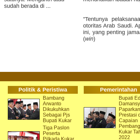
sudah berada di ...
"Tentunya pelaksana
otoritas Arab Saudi. 
ini, yang penting jam
(
win
)
Politik & Peristiwa
Pemerintahan
Bambang
Bupati Ed
Arwanto
Damansy
Dikukuhkan
Paparka
Sebagai Pjs
Prestasi 
Bupati Kukar
Capaian
Pembang
Tiga Paslon
Kukar Ta
Peserta
2022
Pilkada Kukar