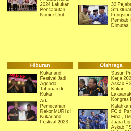
2024 Lakukan
32 Pejab
Pencabutan
Struktura
Nomor Urut
Fungsion
Pemkab 
Dimutasi
Hiburan
Olahraga
Kukarland
Susun Pr
Festival Jadi
Kerja 202
Agenda
Askab P
Tahunan di
Kukar
Kukar
Laksana
Kongres 
Ada
Pemecahan
Kalahkan
Rekor MURI di
FC di Par
Kukarland
Final, T
Festival 2023
Juara Lig
Askab P