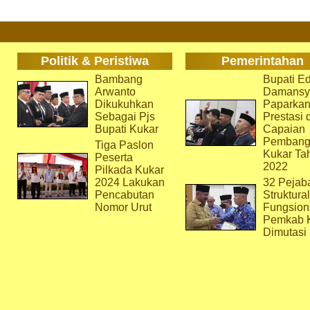
Politik & Peristiwa
Pemerintahan
Bambang
Bupati Ed
Arwanto
Damansy
Dikukuhkan
Paparka
Sebagai Pjs
Prestasi 
Bupati Kukar
Capaian
Pembang
Tiga Paslon
Kukar Ta
Peserta
2022
Pilkada Kukar
2024 Lakukan
32 Pejab
Pencabutan
Struktura
Nomor Urut
Fungsion
Pemkab 
Dimutasi