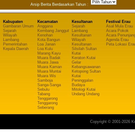
Arsip Berita Berdasarkan Tahun :
Kabupaten
Kecamatan
Kesultanan
Festival Erau
Gambaran Umum
Anggana
Sejarah
Asal Mula Erau
Sejarah
Kembang Janggut
Lambang
Acara Pokok
Wilayah
Kenohan
Kesultanan
Acara Penunjan
Lambang
Kota Bangun
Wilayah
Agenda Erau
Pemerintahan
Loa Janan
Kesultanan
Peta Lokasi Era
Kepala Daerah
Loa Kulu
Silsilah Sultan
Marang Kayu
Kutai
Muara Badak
Keraton Kutai
Muara Jawa
Gelar
Muara Kaman
Kebangsawanan
Muara Muntai
Ketopong Sultan
Muara Wis
Kutai
Samboja
Peninggalan
Sanga-Sanga
Budaya
Sebulu
Mitologi Kutai
Tabang
Undang Undang
Tenggarong
Tenggarong
Seberang
Copyright © 2001-2026 Ku