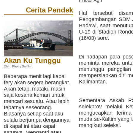
Photo:
Agri
Cerita Pendek
Hal tersebut disam
Pengembangan SDM As
Badawi, saat menutup 
U-19 di Stadion Rond
(16/03) sore.
Di hadapan para pese
Akan Ku Tunggu
meminta mereka untuk
Oleh: Rhony Samlan
menunggu panggilan 
mempersiapkan diri me
Beberapa menit lagi kapal
Kalimantan.
fery akan segera berangkat.
Akan tetapi mataku masih
saja kesana kemari untuk
Sementara Askab P
mencari sesuatu. Atau lebih
selekprov melalui K
tepatnya seseorang.
mengucapkan terima
Biasanya setiap saat aku
muda se-Kaltim yang t
selalu berjumpa dengannya
mengikuti seleksi.
di kapal ini atau kapal
satunya. Mengantri atau