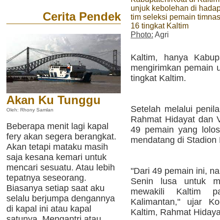
unjuk kebolehan di hada
Cerita Pendek
tim seleksi pemain timna
16 tingkat Kaltim
Photo:
Agri
Kaltim, hanya Kabu
mengirimkan pemain u
tingkat Kaltim.
Akan Ku Tunggu
Setelah melalui penil
Oleh: Rhony Samlan
Rahmat Hidayat dan 
Beberapa menit lagi kapal
49 pemain yang lolos
fery akan segera berangkat.
mendatang di Stadio
Akan tetapi mataku masih
saja kesana kemari untuk
mencari sesuatu. Atau lebih
"Dari 49 pemain ini, na
tepatnya seseorang.
Senin lusa untuk 
Biasanya setiap saat aku
mewakili Kaltim pa
selalu berjumpa dengannya
Kalimantan," ujar K
di kapal ini atau kapal
Kaltim, Rahmat Hidaya
satunya. Mengantri atau