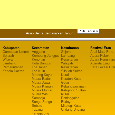
Arsip Berita Berdasarkan Tahun :
Kabupaten
Kecamatan
Kesultanan
Festival Erau
Gambaran Umum
Anggana
Sejarah
Asal Mula Erau
Sejarah
Kembang Janggut
Lambang
Acara Pokok
Wilayah
Kenohan
Kesultanan
Acara Penunjan
Lambang
Kota Bangun
Wilayah
Agenda Erau
Pemerintahan
Loa Janan
Kesultanan
Peta Lokasi Era
Kepala Daerah
Loa Kulu
Silsilah Sultan
Marang Kayu
Kutai
Muara Badak
Keraton Kutai
Muara Jawa
Gelar
Muara Kaman
Kebangsawanan
Muara Muntai
Ketopong Sultan
Muara Wis
Kutai
Samboja
Peninggalan
Sanga-Sanga
Budaya
Sebulu
Mitologi Kutai
Tabang
Undang Undang
Tenggarong