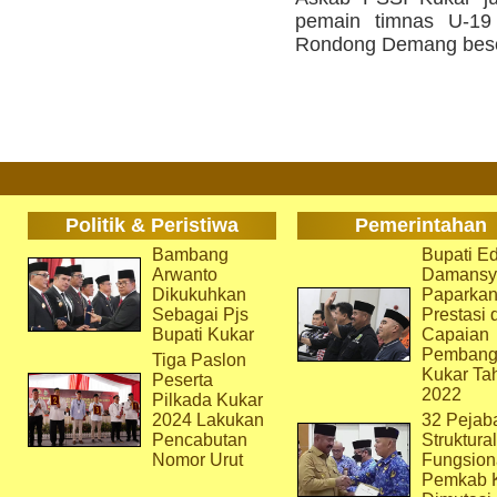
pemain timnas U-19 
Rondong Demang besok
Politik & Peristiwa
Pemerintahan
Bambang
Bupati Ed
Arwanto
Damansy
Dikukuhkan
Paparka
Sebagai Pjs
Prestasi 
Bupati Kukar
Capaian
Pembang
Tiga Paslon
Kukar Ta
Peserta
2022
Pilkada Kukar
2024 Lakukan
32 Pejab
Pencabutan
Struktura
Nomor Urut
Fungsion
Pemkab 