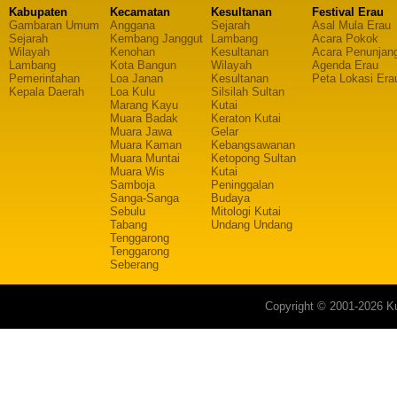
Kabupaten
Kecamatan
Kesultanan
Festival Erau
Gambaran Umum
Anggana
Sejarah
Asal Mula Erau
Sejarah
Kembang Janggut
Lambang
Acara Pokok
Wilayah
Kenohan
Kesultanan
Acara Penunjan
Lambang
Kota Bangun
Wilayah
Agenda Erau
Pemerintahan
Loa Janan
Kesultanan
Peta Lokasi Era
Kepala Daerah
Loa Kulu
Silsilah Sultan
Marang Kayu
Kutai
Muara Badak
Keraton Kutai
Muara Jawa
Gelar
Muara Kaman
Kebangsawanan
Muara Muntai
Ketopong Sultan
Muara Wis
Kutai
Samboja
Peninggalan
Sanga-Sanga
Budaya
Sebulu
Mitologi Kutai
Tabang
Undang Undang
Tenggarong
Tenggarong
Seberang
Copyright © 2001-2026 Ku