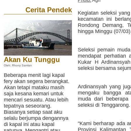
Photo:
Agri
Cerita Pendek
Kegiatan seleksi yang
kecamatan ini berlan
Rondong Demang, Ten
hingga Minggu (07/03)
Seleksi pemain muda 
mendapat perhatian 
Akan Ku Tunggu
Kukar H Ardinansyah
Oleh: Rhony Samlan
seleksi bersama sejum
Beberapa menit lagi kapal
fery akan segera berangkat.
Ardinansyah yang ju
Akan tetapi mataku masih
mengaku bangga ata
saja kesana kemari untuk
muda dari beberapa 
mencari sesuatu. Atau lebih
seleksi di Tenggarong.
tepatnya seseorang.
Biasanya setiap saat aku
selalu berjumpa dengannya
"Kami berharap ada an
di kapal ini atau kapal
Provinsi Kalimantan 
satunya. Mengantri atau