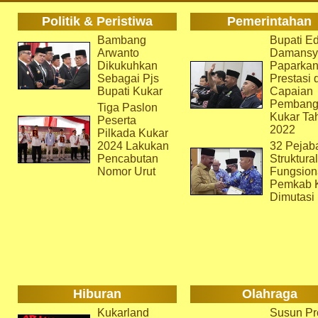
Politik & Peristiwa
Pemerintahan
Bambang
Bupati Ed
Arwanto
Damansy
Dikukuhkan
Paparka
Sebagai Pjs
Prestasi 
Bupati Kukar
Capaian
Pembang
Tiga Paslon
Kukar Ta
Peserta
2022
Pilkada Kukar
2024 Lakukan
32 Pejab
Pencabutan
Struktura
Nomor Urut
Fungsion
Pemkab 
Dimutasi
Hiburan
Olahraga
Kukarland
Susun Pr