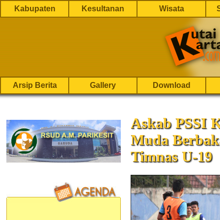
Kabupaten
Kesultanan
Wisata
Arsip Berita
Gallery
Download
Askab PSSI K
Muda Berbak
Timnas U-19