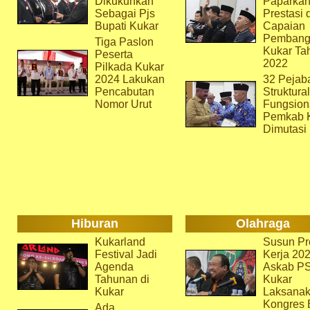
Dikukuhkan
Paparka
Sebagai Pjs
Prestasi 
Bupati Kukar
Capaian
Pembang
Tiga Paslon
Kukar Ta
Peserta
2022
Pilkada Kukar
2024 Lakukan
32 Pejab
Pencabutan
Struktura
Nomor Urut
Fungsion
Pemkab 
Dimutasi
Hiburan
Olahraga
Kukarland
Susun Pr
Festival Jadi
Kerja 202
Agenda
Askab P
Tahunan di
Kukar
Kukar
Laksana
Kongres 
Ada