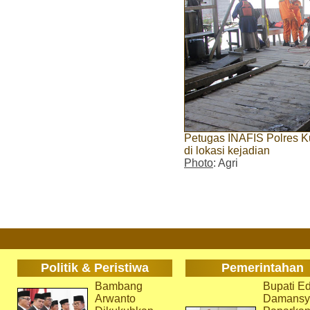
Petugas INAFIS Polres K
di lokasi kejadian
Photo
: Agri
Politik & Peristiwa
Pemerintahan
Bambang
Bupati Ed
Arwanto
Damansy