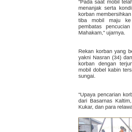
"Pada saat mobil tela
menanjak serta kond
korban membersihkan 
tiba mobil maju k
pembatas pencucia
Mahakam," ujarnya.
Rekan korban yang bek
yakni Nasran (34) da
korban dengan terj
mobil dobel kabin ter
sungai.
"Upaya pencarian kor
dari Basarnas Kaltim
Kukar, dan para relaw