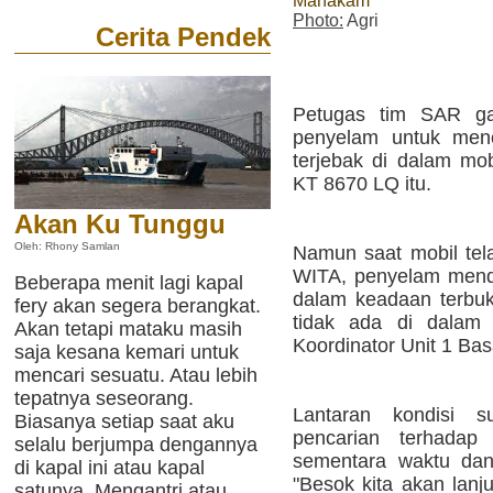
Mahakam
Photo:
Agri
Cerita Pendek
Petugas tim SAR g
penyelam untuk menc
terjebak di dalam mob
KT 8670 LQ itu.
Akan Ku Tunggu
Oleh: Rhony Samlan
Namun saat mobil tela
WITA, penyelam menda
Beberapa menit lagi kapal
dalam keadaan terbuk
fery akan segera berangkat.
tidak ada di dalam k
Akan tetapi mataku masih
Koordinator Unit 1 Ba
saja kesana kemari untuk
mencari sesuatu. Atau lebih
tepatnya seseorang.
Lantaran kondisi s
Biasanya setiap saat aku
pencarian terhadap
selalu berjumpa dengannya
sementara waktu dan
di kapal ini atau kapal
"Besok kita akan lanj
satunya. Mengantri atau