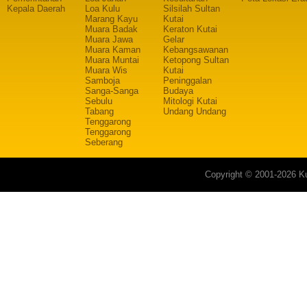
Kepala Daerah
Loa Kulu
Silsilah Sultan
Marang Kayu
Kutai
Muara Badak
Keraton Kutai
Muara Jawa
Gelar
Muara Kaman
Kebangsawanan
Muara Muntai
Ketopong Sultan
Muara Wis
Kutai
Samboja
Peninggalan
Sanga-Sanga
Budaya
Sebulu
Mitologi Kutai
Tabang
Undang Undang
Tenggarong
Tenggarong
Seberang
Copyright © 2001-2026 Ku