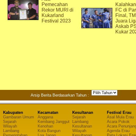
Pemecahan
Kalahkan
Rekor MURI di
FC di Par
Kukarland
Final, T
Festival 2023
Juara Lig
Askab P
Kukar 20
Arsip Berita Berdasarkan Tahun :
Kabupaten
Kecamatan
Kesultanan
Festival Erau
Gambaran Umum
Anggana
Sejarah
Asal Mula Erau
Sejarah
Kembang Janggut
Lambang
Acara Pokok
Wilayah
Kenohan
Kesultanan
Acara Penunjan
Lambang
Kota Bangun
Wilayah
Agenda Erau
Pemerintahan
Loa Janan
Kesultanan
Peta Lokasi Era