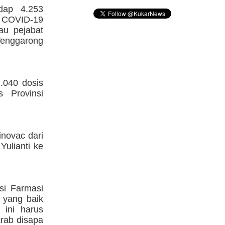
adap 4.253
 COVID-19
au pejabat
Tenggarong
.040 dosis
 Provinsi
inovac dari
Yulianti ke
asi Farmasi
 yang baik
 ini harus
krab disapa