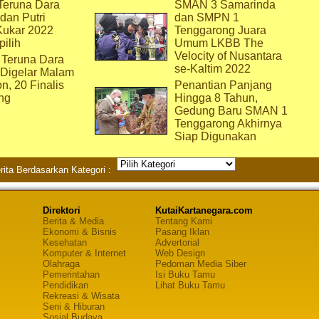
eruna Dara
SMAN 3 Samarinda
dan Putri
dan SMPN 1
Kukar 2022
Tenggarong Juara
pilih
Umum LKBB The
Velocity of Nusantara
 Teruna Dara
se-Kaltim 2022
 Digelar Malam
on, 20 Finalis
Penantian Panjang
ng
Hingga 8 Tahun,
Gedung Baru SMAN 1
Tenggarong Akhirnya
Siap Digunakan
rita Berdasarkan Kategori :
Direktori
KutaiKartanegara.com
Berita & Media
Tentang Kami
Ekonomi & Bisnis
Pasang Iklan
Kesehatan
Advertorial
Komputer & Internet
Web Design
Olahraga
Pedoman Media Siber
Pemerintahan
Isi Buku Tamu
Pendidikan
Lihat Buku Tamu
Rekreasi & Wisata
Seni & Hiburan
Sosial Budaya