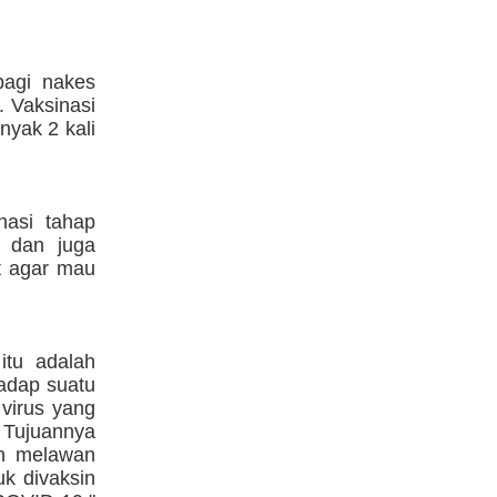
bagi nakes
. Vaksinasi
nyak 2 kali
nasi tahap
a dan juga
t agar mau
itu adalah
adap suatu
 virus yang
 Tujuannya
an melawan
uk divaksin