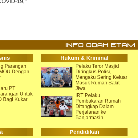
COVID-19,"
snis
Hukum & Kriminal
g Parangan
Pelaku Teror Masjid
i MOU Dengan
Diringkus Polisi,
r
Mengaku Sering Keluar
Masuk Rumah Sakit
aru PT
Jiwa
arangan Untuk
IRT Pelaku
D Bagi Kukar
Pembakaran Rumah
Ditangkap Dalam
Perjalanan ke
Banjarmasin
a
Pendidikan