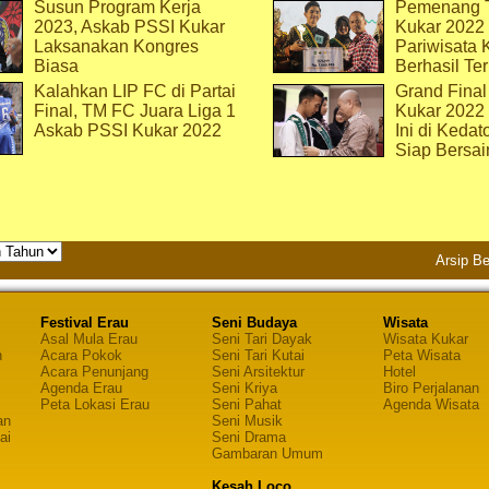
Susun Program Kerja
Pemenang T
2023, Askab PSSI Kukar
Kukar 2022 
Laksanakan Kongres
Pariwisata 
Biasa
Berhasil Ter
Kalahkan LIP FC di Partai
Grand Final
Final, TM FC Juara Liga 1
Kukar 2022
Askab PSSI Kukar 2022
Ini di Kedat
Siap Bersai
Arsip Be
Festival Erau
Seni Budaya
Wisata
Asal Mula Erau
Seni Tari Dayak
Wisata Kukar
n
Acara Pokok
Seni Tari Kutai
Peta Wisata
Acara Penunjang
Seni Arsitektur
Hotel
Agenda Erau
Seni Kriya
Biro Perjalanan
Peta Lokasi Erau
Seni Pahat
Agenda Wisata
an
Seni Musik
ai
Seni Drama
Gambaran Umum
Kesah Loco