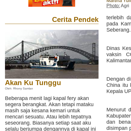
Martina Yuli
Photo:
Agri
terlebih 
Cerita Pendek
pada Kami
Seberang.
Dinas Kes
vaksin C
Kalimantan
Dengan dik
Akan Ku Tunggu
China itu
Oleh: Rhony Samlan
Kepala UP
Beberapa menit lagi kapal fery akan
segera berangkat. Akan tetapi mataku
Menurut dr
masih saja kesana kemari untuk
Kabupaten
mencari sesuatu. Atau lebih tepatnya
dan benar
seseorang. Biasanya setiap saat aku
disimpan p
selalu berjumpa dengannya di kapal ini