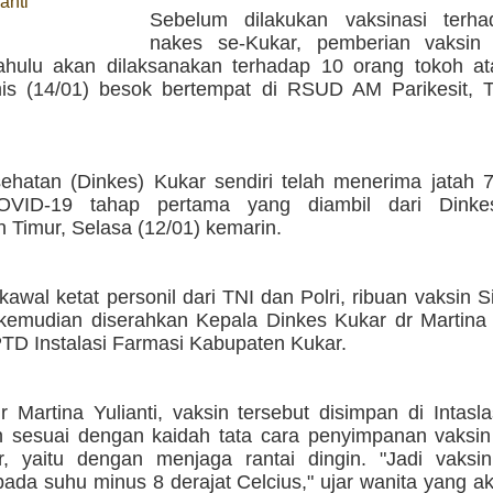
anti
Sebelum dilakukan vaksinasi terh
nakes se-Kukar, pemberian vaksin
dahulu akan dilaksanakan terhadap 10 orang tokoh at
s (14/01) besok bertempat di RSUD AM Parikesit, 
ehatan (Dinkes) Kukar sendiri telah menerima jatah 7
OVID-19 tahap pertama yang diambil dari Dinkes
 Timur, Selasa (12/01) kemarin.
awal ketat personil dari TNI dan Polri, ribuan vaksin S
 kemudian diserahkan Kepala Dinkes Kukar dr Martina 
TD Instalasi Farmasi Kabupaten Kukar.
 Martina Yulianti, vaksin tersebut disimpan di Intasl
 sesuai dengan kaidah tata cara penyimpanan vaksin
, yaitu dengan menjaga rantai dingin. "Jadi vaksin
ada suhu minus 8 derajat Celcius," ujar wanita yang a