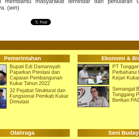
tu membantu masyarakat terhindar dari penularan 
a. (
win
)
Pemerintahan
Ekonomi & Bi
Bupati Edi Damansyah
PT Tunggan
Paparkan Prestasi dan
Perbaharu
Capaian Pembangunan
Kejari Kuka
Kukar Tahun 2022
Semangat B
32 Pejabat Struktural dan
Tunggang P
Fungsional Pemkab Kukar
Berikan PA
Dimutasi
Olahraga
Seni Buday