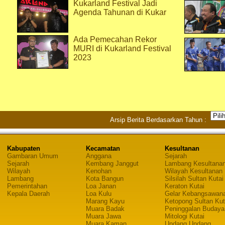
Kukarland Festival Jadi
Agenda Tahunan di Kukar
Ada Pemecahan Rekor
MURI di Kukarland Festival
2023
Arsip Berita Berdasarkan Tahun :
Kabupaten
Kecamatan
Kesultanan
Gambaran Umum
Anggana
Sejarah
Sejarah
Kembang Janggut
Lambang Kesultana
Wilayah
Kenohan
Wilayah Kesultanan
Lambang
Kota Bangun
Silsilah Sultan Kutai
Pemerintahan
Loa Janan
Keraton Kutai
Kepala Daerah
Loa Kulu
Gelar Kebangsawan
Marang Kayu
Ketopong Sultan Kut
Muara Badak
Peninggalan Budaya
Muara Jawa
Mitologi Kutai
Muara Kaman
Undang Undang