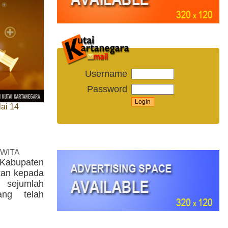
Username
Password
ai 14
 WITA
 Kabupaten
ikan kepada
i sejumlah
ang telah