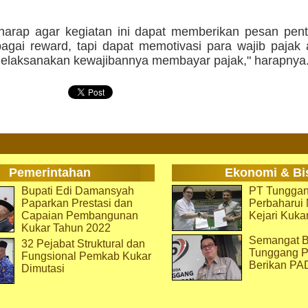
harap agar kegiatan ini dapat memberikan pesan pent
agai reward, tapi dapat memotivasi para wajib pajak 
melaksanakan kewajibannya membayar pajak," harapnya.
Pemerintahan
Ekonomi & Bi
Bupati Edi Damansyah
PT Tunggan
Paparkan Prestasi dan
Perbaharu
Capaian Pembangunan
Kejari Kuka
Kukar Tahun 2022
Semangat B
32 Pejabat Struktural dan
Tunggang P
Fungsional Pemkab Kukar
Berikan PA
Dimutasi