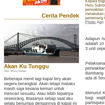
Kepala Bap
Heru Subro
perwakilan 
melakukan 
Cerita Pendek
pemenang G
Photo:
Agri
Adapun ha
adalah 10 
3 unit se
Pelaksan
Akan Ku Tunggu
perwakil
Oleh: Rhony Samlan
Bambang S
ada di Te
Beberapa menit lagi kapal fery akan
segera berangkat. Akan tetapi mataku
masih saja kesana kemari untuk
Menurut K
mencari sesuatu. Atau lebih tepatnya
bagi waj
seseorang. Biasanya setiap saat aku
partisipas
selalu berjumpa dengannya di kapal ini