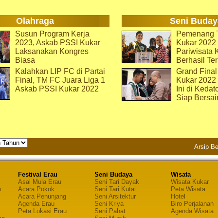
Olahraga
Seni Buday
Susun Program Kerja
Pemenang T
2023, Askab PSSI Kukar
Kukar 2022 
Laksanakan Kongres
Pariwisata 
Biasa
Berhasil Ter
Kalahkan LIP FC di Partai
Grand Final
Final, TM FC Juara Liga 1
Kukar 2022
Askab PSSI Kukar 2022
Ini di Kedat
Siap Bersai
Arsip Be
Festival Erau
Seni Budaya
Wisata
Asal Mula Erau
Seni Tari Dayak
Wisata Kukar
n
Acara Pokok
Seni Tari Kutai
Peta Wisata
Acara Penunjang
Seni Arsitektur
Hotel
Agenda Erau
Seni Kriya
Biro Perjalanan
Peta Lokasi Erau
Seni Pahat
Agenda Wisata