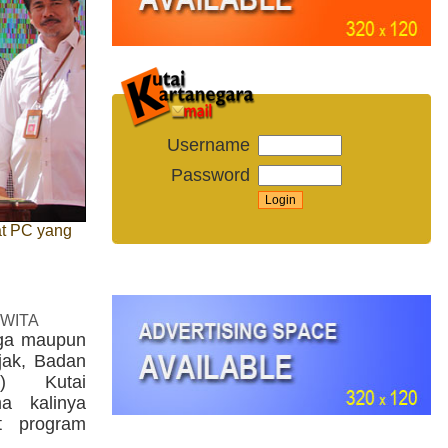
Username
Password
at PC yang
 WITA
rga maupun
jak, Badan
a) Kutai
a kalinya
t program