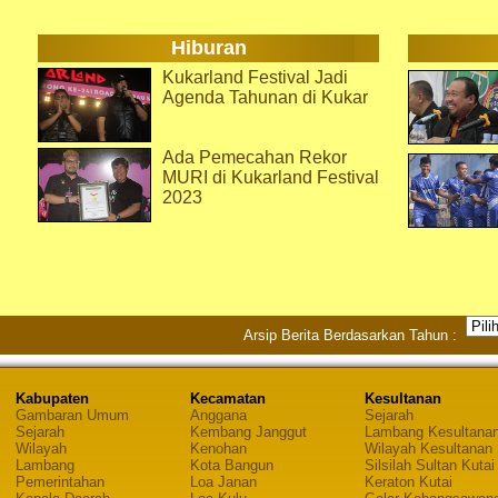
Hiburan
Kukarland Festival Jadi
Agenda Tahunan di Kukar
Ada Pemecahan Rekor
MURI di Kukarland Festival
2023
Arsip Berita Berdasarkan Tahun :
Kabupaten
Kecamatan
Kesultanan
Gambaran Umum
Anggana
Sejarah
Sejarah
Kembang Janggut
Lambang Kesultana
Wilayah
Kenohan
Wilayah Kesultanan
Lambang
Kota Bangun
Silsilah Sultan Kutai
Pemerintahan
Loa Janan
Keraton Kutai