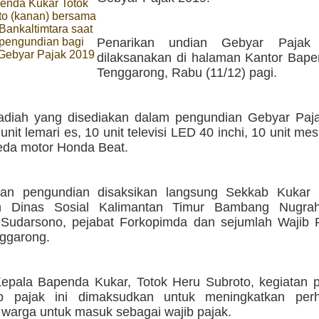
enda Kukar Totok
to (kanan) bersama
Bankaltimtara saat
pengundian bagi
Penarikan undian Gebyar Pajak
ebyar Pajak 2019
dilaksanakan di halaman Kantor Bape
Tenggarong, Rabu (11/12) pagi.
diah yang disediakan dalam pengundian Gebyar Paja
unit lemari es, 10 unit televisi LED 40 inchi, 10 unit mes
peda motor Honda Beat.
aan pengundian disaksikan langsung Sekkab Kukar
an Dinas Sosial Kalimantan Timur Bambang Nugrah
udarsono, pejabat Forkopimda dan sejumlah Wajib 
nggarong.
epala Bapenda Kukar, Totok Heru Subroto, kegiatan 
ib pajak ini dimaksudkan untuk meningkatkan per
i warga untuk masuk sebagai wajib pajak.