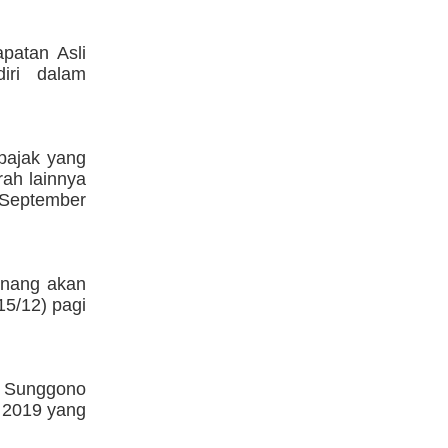
patan Asli
iri dalam
 pajak yang
ah lainnya
 September
enang akan
5/12) pagi
 Sunggono
 2019 yang