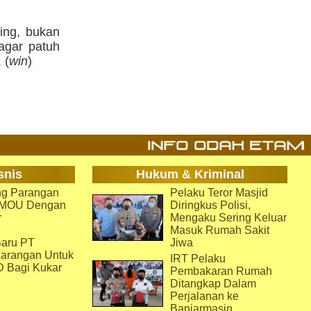
ing, bukan
agar patuh
 (
win
)
snis
Hukum & Kriminal
g Parangan
Pelaku Teror Masjid
i MOU Dengan
Diringkus Polisi,
r
Mengaku Sering Keluar
Masuk Rumah Sakit
aru PT
Jiwa
arangan Untuk
IRT Pelaku
D Bagi Kukar
Pembakaran Rumah
Ditangkap Dalam
Perjalanan ke
Banjarmasin