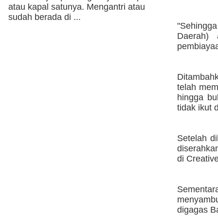
atau kapal satunya. Mengantri atau
sudah berada di ...
"Sehingg
Daerah) 
pembiayaa
Ditambahk
telah mem
hingga bu
tidak ikut 
Setelah d
diserahka
di Creativ
Sementar
menyambut
digagas B