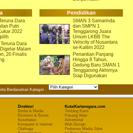
a
Pendidikan
eruna Dara
SMAN 3 Samarinda
dan Putri
dan SMPN 1
Kukar 2022
Tenggarong Juara
pilih
Umum LKBB The
Velocity of Nusantara
 Teruna Dara
se-Kaltim 2022
 Digelar Malam
on, 20 Finalis
Penantian Panjang
ng
Hingga 8 Tahun,
Gedung Baru SMAN 1
Tenggarong Akhirnya
Siap Digunakan
rita Berdasarkan Kategori :
Direktori
KutaiKartanegara.com
Berita & Media
Tentang Kami
Ekonomi & Bisnis
Pasang Iklan
Kesehatan
Advertorial
Komputer & Internet
Web Design
Olahraga
Pedoman Media Siber