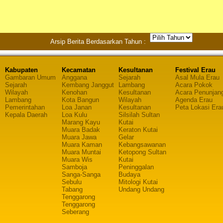
Arsip Berita Berdasarkan Tahun :
Kabupaten
Kecamatan
Kesultanan
Festival Erau
Gambaran Umum
Anggana
Sejarah
Asal Mula Erau
Sejarah
Kembang Janggut
Lambang
Acara Pokok
Wilayah
Kenohan
Kesultanan
Acara Penunjan
Lambang
Kota Bangun
Wilayah
Agenda Erau
Pemerintahan
Loa Janan
Kesultanan
Peta Lokasi Era
Kepala Daerah
Loa Kulu
Silsilah Sultan
Marang Kayu
Kutai
Muara Badak
Keraton Kutai
Muara Jawa
Gelar
Muara Kaman
Kebangsawanan
Muara Muntai
Ketopong Sultan
Muara Wis
Kutai
Samboja
Peninggalan
Sanga-Sanga
Budaya
Sebulu
Mitologi Kutai
Tabang
Undang Undang
Tenggarong
Tenggarong
Seberang