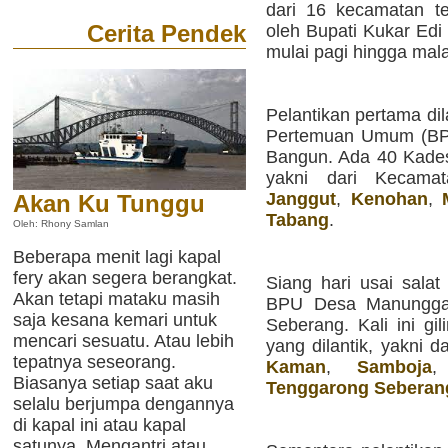
dari 16 kecamatan te
Cerita Pendek
oleh Bupati Kukar Edi
mulai pagi hingga mal
Pelantikan pertama dil
Pertemuan Umum (BPU
Bangun. Ada 40 Kades 
yakni dari Kecam
Janggut
,
Kenohan
,
Akan Ku Tunggu
Tabang
.
Oleh: Rhony Samlan
Beberapa menit lagi kapal
fery akan segera berangkat.
Siang hari usai salat 
Akan tetapi mataku masih
BPU Desa Manunggal
saja kesana kemari untuk
Seberang. Kali ini gi
mencari sesuatu. Atau lebih
yang dilantik, yakni d
tepatnya seseorang.
Kaman
,
Samboja
Biasanya setiap saat aku
Tenggarong Seberan
selalu berjumpa dengannya
di kapal ini atau kapal
satunya. Mengantri atau