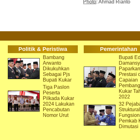
Photo
: Ahmad Rianto
Politik & Peristiwa
Pemerintahan
Bambang
Bupati Ed
Arwanto
Damansy
Dikukuhkan
Paparka
Sebagai Pjs
Prestasi 
Bupati Kukar
Capaian
Pembang
Tiga Paslon
Kukar Ta
Peserta
2022
Pilkada Kukar
2024 Lakukan
32 Pejab
Pencabutan
Struktura
Nomor Urut
Fungsion
Pemkab 
Dimutasi