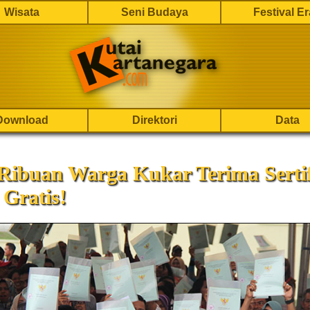
Wisata
Seni Budaya
Festival E
Download
Direktori
Data
Ribuan Warga Kukar Terima Sertif
Gratis!