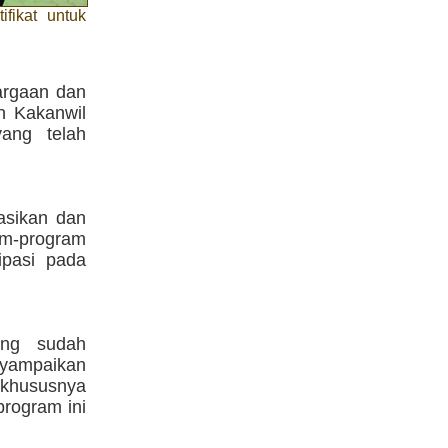
fikat untuk
argaan dan
n Kakanwil
ang telah
asikan dan
ram-program
ipasi pada
ang sudah
nyampaikan
 khususnya
rogram ini