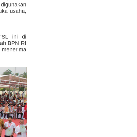
 digunakan
uka usaha,
TSL ini di
yah BPN RI
 menerima