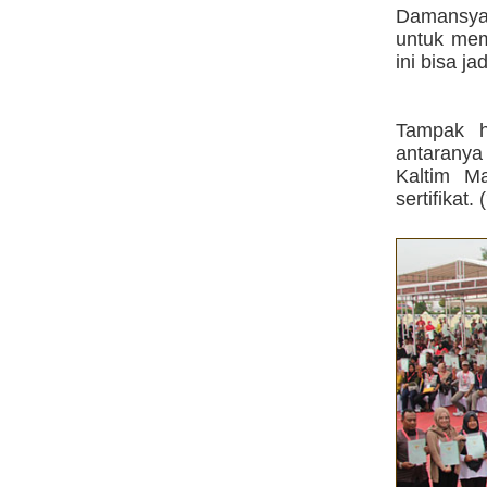
Damansyah
untuk mem
ini bisa j
Tampak h
antaranya
Kaltim M
sertifikat. (