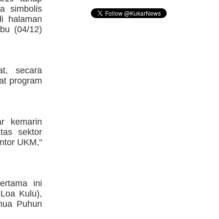
a simbolis
di halaman
bu (04/12)
t, secara
wat program
r kemarin
ntas sektor
lintor UKM,"
ertama ini
Loa Kulu),
enua Puhun