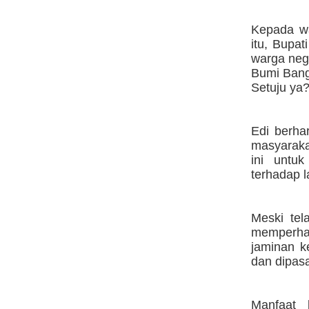
Kepada wa
itu, Bupa
warga neg
Bumi Bangu
Setuju ya
Edi berhar
masyaraka
ini untu
terhadap 
Meski tel
memperhat
jaminan k
dan dipasa
Manfaat l