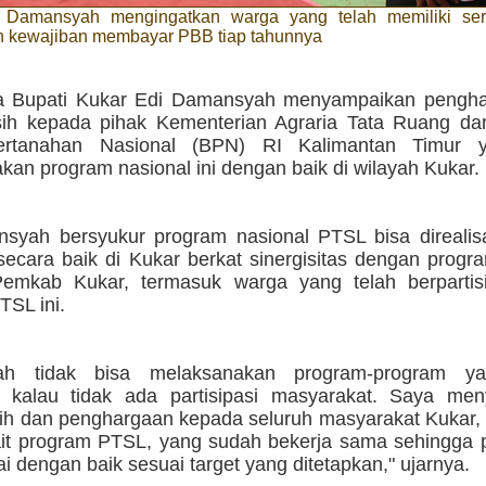
 Damansyah mengingatkan warga yang telah memiliki serti
 kewajiban membayar PBB tiap tahunnya
a Bupati Kukar Edi Damansyah menyampaikan pengh
sih kepada pihak Kementerian Agraria Tata Ruang da
rtanahan Nasional (BPN) RI Kalimantan Timur y
an program nasional ini dengan baik di wilayah Kukar.
syah bersyukur program nasional PTSL bisa direalis
 secara baik di Kukar berkat sinergisitas dengan prog
 Pemkab Kukar, termasuk warga yang telah berpartis
TSL ini.
tah tidak bisa melaksanakan program-program y
n kalau tidak ada partisipasi masyarakat. Saya me
sih dan penghargaan kepada seluruh masyarakat Kukar,
ait program PTSL, yang sudah bekerja sama sehingga p
ai dengan baik sesuai target yang ditetapkan," ujarnya.