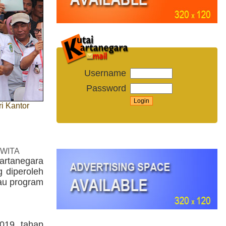
Username
Password
i Kantor
 WITA
rtanegara
g diperoleh
tau program
2019 tahap