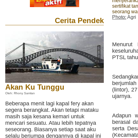
menyerahka
sertifikat t
seorang wa
Photo:
Agri
Cerita Pendek
Menurut 
keseluruha
PTSL tahu
Sedangka
berjumlah 
Akan Ku Tunggu
(lintor), 2
Oleh: Rhony Samlan
ujarnya.
Beberapa menit lagi kapal fery akan
segera berangkat. Akan tetapi mataku
Adapun w
masih saja kesana kemari untuk
berasal d
mencari sesuatu. Atau lebih tepatnya
serta De
seseorang. Biasanya setiap saat aku
(Kecamat
selalu berjumpa dengannya di kapal ini