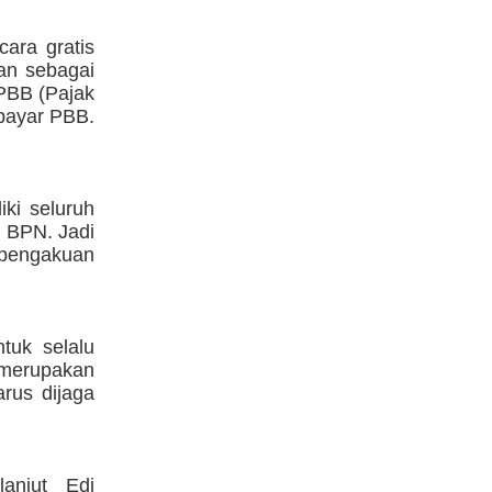
cara gratis
an sebagai
PBB (Pajak
 bayar PBB.
iki seluruh
n BPN. Jadi
-pengakuan
ntuk selalu
i merupakan
rus dijaga
lanjut Edi