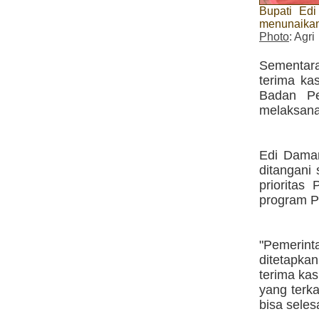
Bupati Edi
menunaikan
Photo
: Agri
Sementar
terima ka
Badan Pe
melaksanak
Edi Daman
ditangani
prioritas
program P
"Pemerin
ditetapka
terima ka
yang terk
bisa seles